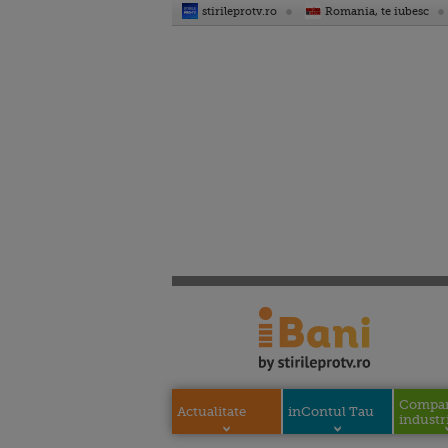
stirileprotv.ro
Romania, te iubesc
Compani
Actualitate
inContul Tau
industri