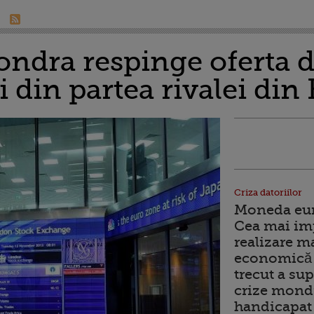
ondra respinge oferta d
i din partea rivalei d
Criza datoriilor
Moneda euro
Cea mai im
realizare m
economică 
trecut a sup
crize mondi
handicapat 