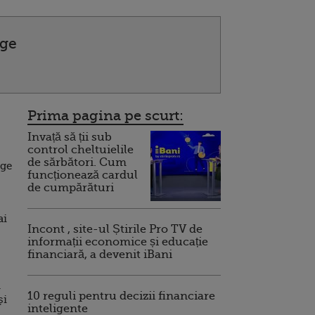
ge
Prima pagina pe scurt:
Invață să ții sub
control cheltuielile
de sărbători. Cum
nge
funcționează cardul
de cumpărături
ai
Incont , site-ul Știrile Pro TV de
informații economice și educație
financiară, a devenit iBani
.
10 reguli pentru decizii financiare
și
inteligente