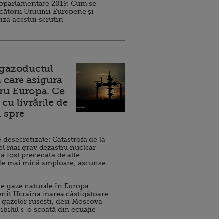
roparlamentare 2019: Cum se
cătorii Uniunii Europene și
iza acestui scrutin
 gazoductul
 care asigura
ru Europa. Ce
cu livrările de
i spre
esecretizate: Catastrofa de la
el mai grav dezastru nuclear
 a fost precedată de alte
de mai mică amploare, ascunse
e gaze naturale în Europa.
nit Ucraina marea câștigătoare
 gazelor rusești, deși Moscova
sibilul s-o scoată din ecuație