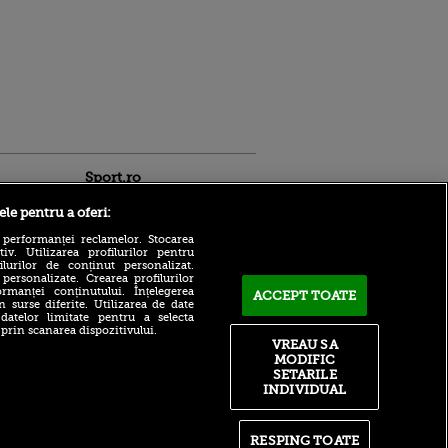
Sport.ro
ele pentru a oferi:
 performanței reclamelor. Stocarea
v. Utilizarea profilurilor pentru
ilurilor de conținut personalizat.
 personalizate. Crearea profilurilor
rmanței conținutului. Înțelegerea
ACCEPT TOATE
ACUM: KuPS - Universitatea
n surse diferite. Utilizarea de date
 datelor limitate pentru a selecta
Craiova 0-1, pe Sport.ro.
ntru
 prin scanarea dispozitivului.
Ștefan Baiaram face
ita lui,
VREAU SA
diferența în prima repriză
t tată!
MODIFIC
CFR Cluj - Tromso, de la
SETARILE
, Adela
19:30 în Conference League
INDIVIDUAL
rol
| ECHIPELE DE START
V
Portar debutant la ardeleni
pă o
Cu cine au picat Steaua și
RESPING TOATE