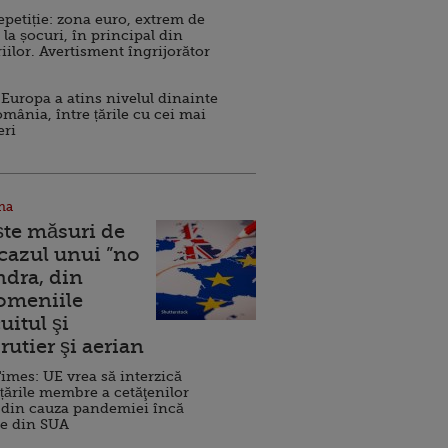
repetiție: zona euro, extrem de
 la șocuri, în principal din
iilor. Avertisment îngrijorător
Europa a atins nivelul dinainte
omânia, între țările cu cei mai
eri
na
ște măsuri de
 cazul unui ”no
ndra, din
Domeniile
uitul şi
rutier şi aerian
imes: UE vrea să interzică
 țările membre a cetăţenilor
 din cauza pandemiei încă
ve din SUA