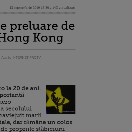
13 septembrie 2019 18:39 / 143 vizualizari
e preluare de
in Hong Kong
Ads by INTERNET PROTV
 la 20 de ani.
portantă
acro-
a secolului
raviețuit marii
ale, dar rămâne un colos
de propriile slăbiciuni