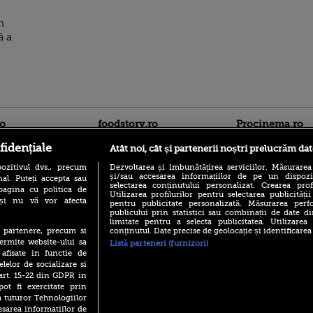
n
ă a
ro
foodstory.ro
Procinema.ro
fidențiale
Atât noi, cât și partenerii noștri prelucrăm dat
ozitivul dvs., precum
Dezvoltarea și îmbunătățirea serviciilor. Măsurarea
și/sau accesarea informațiilor de pe un dispoziti
al. Puteți accepta sau
selectarea conținutului personalizat. Crearea prof
pagina cu politica de
Utilizarea profilurilor pentru selectarea publicității
i și nu vă vor afecta
pentru publicitate personalizată. Măsurarea perfo
publicului prin statistici sau combinații de date di
limitate pentru a selecta publicitatea. Utilizarea
(P) Descoperă Lumea
Emoții intense pe
conținutul. Date precise de geolocație și identificarea
te partenere, precum si
Evenimentelor din România
Sebastian Stan! Iub
ermite website-ului sa
Listă parteneri (furnizori)
cu Transilvania Events!
Annabelle, l-a făcu
 afisate in functie de
(P) Raku, gaming intens și o
elelor de socializare si
Din 14 septembrie
pauză binemeritată cu...
 art. 15-22 din GDPR in
Popescu revine în 
pizza Guseppe
principal la Pro T
pot fi exercitate prin
a tuturor Tehnologiilor
(P) Poți folosi bonurile de
La 88 de ani și du
masă pentru a comanda
esarea informatiilor de