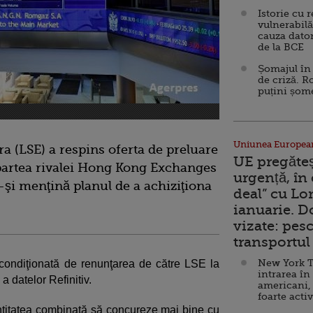
Istorie cu 
vulnerabilă
cauza dator
de la BCE
Șomajul în 
de criză. R
puțini șom
Uniunea Europea
a (LSE) a respins oferta de preluare
UE pregăte
 partea rivalei Hong Kong Exchanges
urgență, în
-şi menţină planul de a achiziţiona
deal” cu Lo
ianuarie. 
vizate: pesc
transportul 
New York T
 condiţionată de renunţarea de către LSE la
intrarea în
 datelor Refinitiv.
americani,
foarte acti
 entitatea combinată să concureze mai bine cu