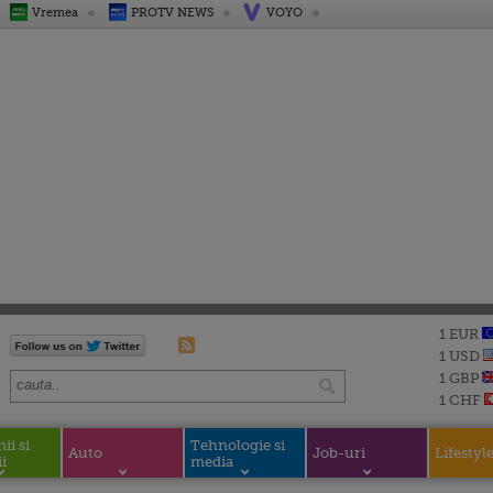
Vremea
PROTV NEWS
VOYO
1 EUR
1 USD
1 GBP
1 CHF
i si
Tehnologie si
Auto
Job-uri
Lifestyl
i
media