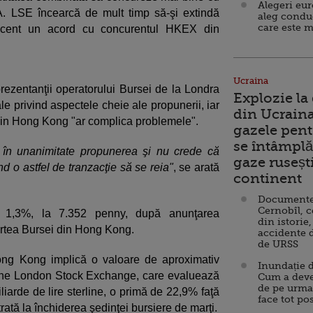
Alegeri eu
. LSE încearcă de mult timp să-şi extindă
aleg condu
care este m
recent un acord cu concurentul HKEX din
Ucraina
rezentanţii operatorului Bursei de la Londra
Explozie la
e privind aspectele cheie ale propunerii, iar
din Ucraina
 din Hong Kong "ar complica problemele".
gazele pent
se întâmplă 
s în unanimitate propunerea şi nu crede că
gaze ruseșt
nd o astfel de tranzacţie să se reia"
, se arată
continent
Documente d
Cernobîl, c
u 1,3%, la 7.352 penny, după anunţarea
din istorie,
partea Bursei din Hong Kong.
accidente 
de URSS
ong Kong implică o valoare de aproximativ
Inundație d
iune London Stock Exchange, care evaluează
Cum a deve
de pe urma
iliarde de lire sterline, o primă de 22,9% faţă
face tot po
ată la închiderea şedinţei bursiere de marţi.