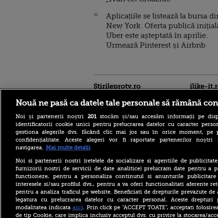
Aplicațiile se listează la bursa di
New York. Oferta publică inițial
Uber este așteptată în aprilie.
Urmează Pinterest și Airbnb
Stirileprotv.ro
ilike-it.
Nouă ne pasă ca datele tale personale să rămână con
Noi și partenerii noștri
201
stocăm și/sau accesăm informații pe disp
identificatorii cookie unici pentru prelucrarea datelor cu caracter person
gestiona alegerile dvs. făcând clic mai jos sau în orice moment, pe 
confidențialitate. Aceste alegeri vor fi raportate partenerilor noștr
navigarea.
Mai multe detalii
„Miracol. Nu am văzut
niciodată atâta export”.
Noi si partenerii nostri (retelele de socializare si agentiile de publicita
Bulgaria vinde energie la
furnizorii nostri de servicii de date analitice) prelucram date pentru a p
nivel record după
functioneze, pentru a personaliza continutul si anunturile publicitare
reducerea producției la
interesele si/sau profilul dvs., pentru a va oferi functionalitati aferente ret
Cernavodă
pentru a analiza traficul pe website. Beneficiati de drepturile prevazute de
Una dintre cele mai mari
legatura cu prelucrarea datelor cu caracter personal. Aceste drepturi 
companii aeriene low cost
aici
modalitatea indicata
. Prin click pe “ACCEPT TOATE”, acceptati folosire
din Europa a fost vândută.
de tip Cookie, care implica inclusiv acceptul dvs. cu privire la stocarea/acc