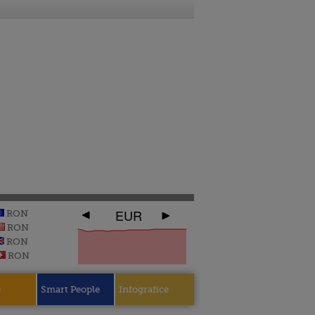
EUR
RON
RON
RON
RON
e
Smart People
Infografice