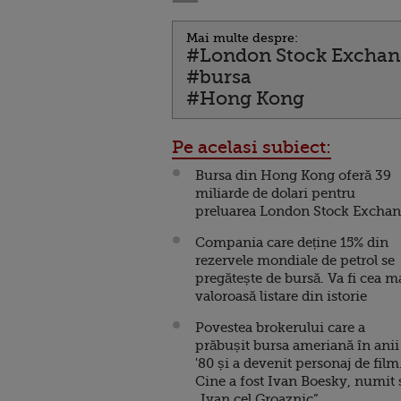
Mai multe despre:
#London Stock Exchan
#bursa
#Hong Kong
Pe acelasi subiect:
Bursa din Hong Kong oferă 39
miliarde de dolari pentru
preluarea London Stock Excha
Compania care deține 15% din
rezervele mondiale de petrol se
pregătește de bursă. Va fi cea m
valoroasă listare din istorie
Povestea brokerului care a
prăbușit bursa ameriană în anii
'80 și a devenit personaj de film
Cine a fost Ivan Boesky, numit 
„Ivan cel Groaznic”