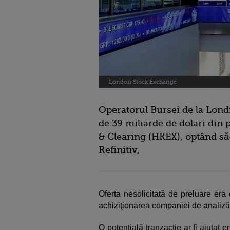
London Stock Exchange
Operatorul Bursei de la Londr
de 39 miliarde de dolari din
& Clearing (HKEX), optând să
Refinitiv,
Oferta nesolicitată de preluare era
achiziţionarea companiei de analiză a
O potenţială tranzacţie ar fi ajutat