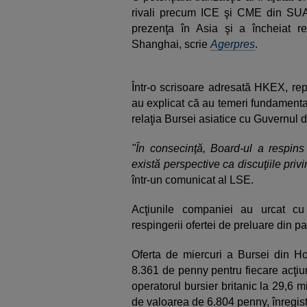
rivali precum ICE şi CME din SUA
prezenţa în Asia şi a încheiat 
Shanghai, scrie
Agerpres
.
Într-o scrisoare adresată HKEX, rep
au explicat că au temeri fundamental
relaţia Bursei asiatice cu Guvernul
"În consecinţă, Board-ul a respin
există perspective ca discuţiile privi
într-un comunicat al LSE.
Acţiunile companiei au urcat c
respingerii ofertei de preluare din 
Oferta de miercuri a Bursei din H
8.361 de penny pentru fiecare acţ
operatorul bursier britanic la 29,6 m
de valoarea de 6.804 penny, înregistr