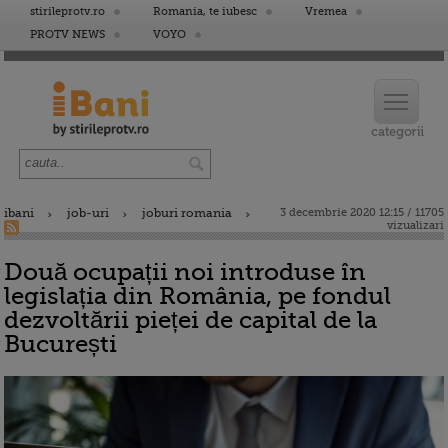
stirileprotv.ro
Romania, te iubesc
Vremea
PROTV NEWS
VOYO
ibani
job-uri
joburi romania
3 decembrie 2020 12:15 / 11705
vizualizari
Două ocupații noi introduse în
legislația din România, pe fondul
dezvoltării pieței de capital de la
București