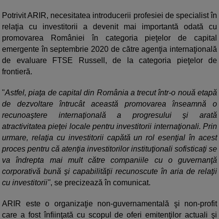
Potrivit ARIR, necesitatea introducerii profesiei de specialist în
relaţia cu investitorii a devenit mai importantă odată cu
promovarea României în categoria pieţelor de capital
emergente în septembrie 2020 de către agenţia internaţională
de evaluare FTSE Russell, de la categoria pieţelor de
frontieră.
"
Astfel, piaţa de capital din România a trecut într-o nouă etapă
de dezvoltare întrucât această promovarea înseamnă o
recunoaştere internaţională a progresului şi arată
atractivitatea pieţei locale pentru investitorii internaţionali. Prin
urmare, relaţia cu investitorii capătă un rol esenţial în acest
proces pentru că atenţia investitorilor instituţionali sofisticaţi se
va îndrepta mai mult către companiile cu o guvernanţă
corporativă bună şi capabilităţii recunoscute în aria de relaţii
cu investitorii"
, se precizează în comunicat.
ARIR este o organizaţie non-guvernamentală şi non-profit
care a fost înfiinţată cu scopul de oferi emitenţilor actuali şi