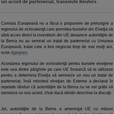
un acord de parteneriat, transmite Reuters.
Comisia Europeană nu a făcut o propunere de prelungire a
regimului de echivalenţă care permitea burselor din Elveţia să
aibă acces direct la investitorii din UE deoarece autorităţile de
la Berna nu au semnat un tratat de parteneriat cu Uniunea
Europeană, tratat care a fost negociat timp de mai mulţi ani,
scrie
Agerpres
.
Acordarea regimului de echivalenţă pentru bursele elveţiene
este una dintre pârghiile pe care UE încearcă să le utilizeze
pentru a determina Elveţia să semneze un nou un tratat de
parteneriat, însă ministrul elveţian de Externe a declarat în
repetate rânduri că autorităţile de la Berna nu se vor grăbi să
semneze un nou acord, chiar dacă rămân deschise la discuţii.
Joi, autorităţile de la Berna a ameninţat UE cu măsuri