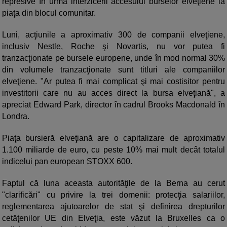
represive în urma interzicerii accesului burselor elveţiene la
piaţa din blocul comunitar.
Luni, acţiunile a aproximativ 300 de companii elveţiene,
inclusiv Nestle, Roche şi Novartis, nu vor putea fi
tranzacţionate pe bursele europene, unde în mod normal 30%
din volumele tranzacţionate sunt titluri ale companiilor
elveţiene. "Ar putea fi mai complicat şi mai costisitor pentru
investitorii care nu au acces direct la bursa elveţiană", a
apreciat Edward Park, director în cadrul Brooks Macdonald în
Londra.
Piaţa bursieră elveţiană are o capitalizare de aproximativ
1.100 miliarde de euro, cu peste 10% mai mult decât totalul
indicelui pan european STOXX 600.
Faptul că luna aceasta autorităţile de la Berna au cerut
"clarificări" cu privire la trei domenii: protecţia salariilor,
reglementarea ajutoarelor de stat şi definirea drepturilor
cetăţenilor UE din Elveţia, este văzut la Bruxelles ca o