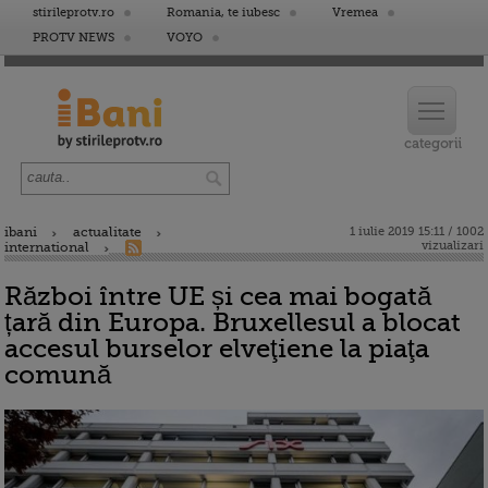
stirileprotv.ro
Romania, te iubesc
Vremea
PROTV NEWS
VOYO
ibani
actualitate
1 iulie 2019 15:11 / 1002
vizualizari
international
Război între UE și cea mai bogată
țară din Europa. Bruxellesul a blocat
accesul burselor elveţiene la piaţa
comună