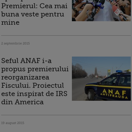
Premierul: Cea mai
buna veste pentru
mine
2 septembrie 2015
Seful ANAF i-a
propus premierului
reorganizarea
Fiscului. Proiectul
este inspirat de IRS
din America
19 august 2015