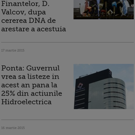
Finantelor, D.
Valcov, dupa
cererea DNA de
arestare a acestuia
17 martie 2015
Ponta: Guvernul
vrea sa listeze in
acest an pana la
25% din actiunile
Hidroelectrica
16 martie 2015