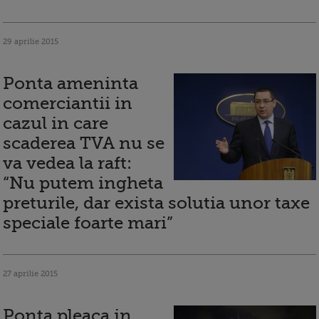
29 aprilie 2015
Ponta ameninta
comerciantii in
cazul in care
scaderea TVA nu se
va vedea la raft:
“Nu putem ingheta
preturile, dar exista solutia unor taxe
speciale foarte mari”
27 aprilie 2015
Ponta pleaca in