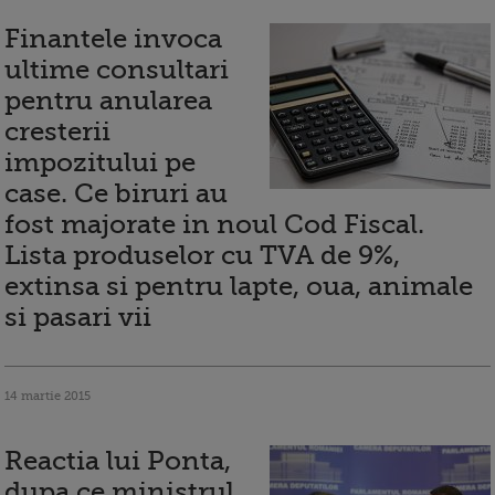
Finantele invoca
ultime consultari
pentru anularea
cresterii
impozitului pe
case. Ce biruri au
fost majorate in noul Cod Fiscal.
Lista produselor cu TVA de 9%,
extinsa si pentru lapte, oua, animale
si pasari vii
14 martie 2015
Reactia lui Ponta,
dupa ce ministrul