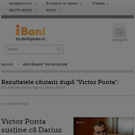
stirileprotv.ro
Romania, te iubesc
Vremea
PROTV NEWS
VOYO
incont
stiri despre "victor ponta"
Rezultatele căutarii după "Victor Ponta":
651 articole contin tag-ul "Victor Ponta"
1 octombrie 2019
Victor Ponta
susține că Darius