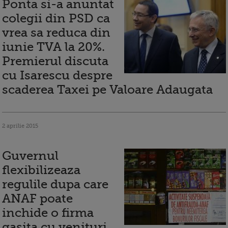
Ponta si-a anuntat
colegii din PSD ca
vrea sa reduca din
iunie TVA la 20%.
Premierul discuta
cu Isarescu despre
scaderea Taxei pe Valoare Adaugata
2 aprilie 2015
Guvernul
flexibilizeaza
regulile dupa care
ANAF poate
inchide o firma
gasita cu venituri