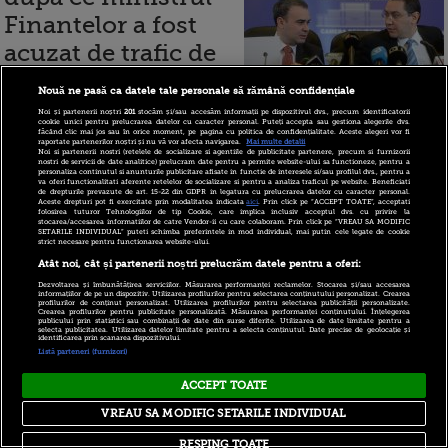
Finantelor a fost
acuzat de trafic de
influenta: Proiectul
Nouă ne pasă ca datele tale personale să rămână confidențiale
Codului Fiscal
Noi și partenerii noștri
201
stocăm și/sau accesăm informații pe dispozitivul dvs., precum identificatorii
cookie unici pentru prelucrarea datelor cu caracter personal. Puteți accepta sau gestiona alegerile dvs.
merge mai departe, Valcov va avea un
făcând clic mai jos sau în orice moment, pe pagina cu politica de confidențialitate. Aceste alegeri vor fi
raportate partenerilor noștri și nu vă vor afecta navigarea.
Mai multe detalii
Noi si partenerii nostri (retelele de socializare si agentiile de publicitate partenere, precum si furnizorii
rol determinant
nostri de servicii de date analitice) prelucram date pentru a permite website-ului sa functioneze, pentru a
personaliza continutul si anunturile publicitare afisate in functie de interesele si/sau profilul dvs., pentru a
va oferi functionalitati aferente retelelor de socializare si pentru a analiza traficul pe website. Beneficiati
de drepturile prevazute de art. 15-22 din GDPR in legatura cu prelucrarea datelor cu caracter personal.
Aceste drepturi pot fi exercitate prin modalitatea indicata
aici
. Prin click pe “ACCEPT TOATE”, acceptati
folosirea tuturor Tehnologiilor de tip Cookie, care implica inclusiv acceptul dvs. cu privire la
stocarea/accesarea informatiilor de catre Vendor-ii cu care colaboram. Prin click pe “VREAU SA MODIFIC
SETARILE INDIVIDUAL” puteti schimba preferintele in mod individual, mai putin cele legate de cookie
14 martie 2015
strict necesare pentru functionarea website-ului.
Atât noi, cât și partenerii noștri prelucrăm datele pentru a oferi:
Dezvoltarea și îmbunătățirea serviciilor. Măsurarea performanței reclamelor. Stocarea și/sau accesarea
Victor Ponta a
informațiilor de pe un dispozitiv. Utilizarea profilurilor pentru selectarea conținutului personalizat. Crearea
profilurilor de conținut personalizat. Utilizarea profilurilor pentru selectarea publicității personalizate.
Crearea profilurilor pentru publicitate personalizată. Măsurarea performanței conținutului. Înțelegerea
schimbat
publicului prin statistici sau combinații de date din surse diferite. Utilizarea de date limitate pentru a
selecta publicitatea. Utilizarea datelor limitate pentru a selecta conținutul. Date precise de geolocație și
identificarea prin scanarea dispozitivului.
conducerea
Listă parteneri (furnizori)
Inspectoratului de
ACCEPT TOATE
Stat in Constructii
VREAU SA MODIFIC SETARILE INDIVIDUAL
RESPING TOATE