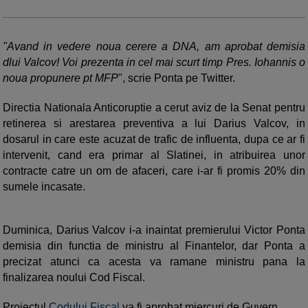
"Avand in vedere noua cerere a DNA, am aprobat demisia
dlui Valcov! Voi prezenta in cel mai scurt timp Pres. Iohannis o
noua propunere pt MFP
", scrie Ponta pe Twitter.
Directia Nationala Anticoruptie a cerut aviz de la Senat pentru
retinerea si arestarea preventiva a lui Darius Valcov, in
dosarul in care este acuzat de trafic de influenta, dupa ce ar fi
intervenit, cand era primar al Slatinei, in atribuirea unor
contracte catre un om de afaceri, care i-ar fi promis 20% din
sumele incasate.
Duminica, Darius Valcov i-a inaintat premierului Victor Ponta
demisia din functia de ministru al Finantelor, dar Ponta a
precizat atunci ca acesta va ramane ministru pana la
finalizarea noului Cod Fiscal.
Proiectul
Codului Fiscal
va fi aprobat miercuri de Guvern.