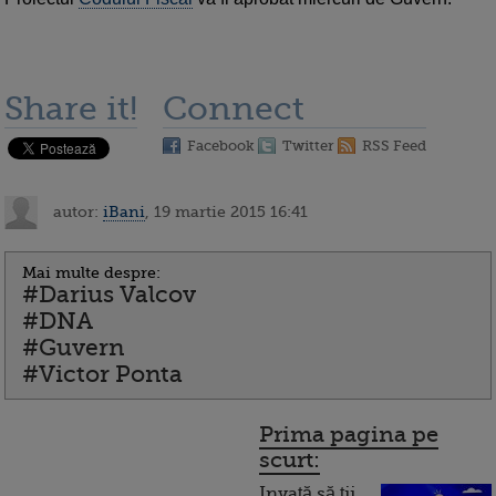
Share it!
Connect
Facebook
Twitter
RSS Feed
autor:
iBani
, 19 martie 2015 16:41
Mai multe despre:
#Darius Valcov
#DNA
#Guvern
#Victor Ponta
Prima pagina pe
scurt:
Invață să ții