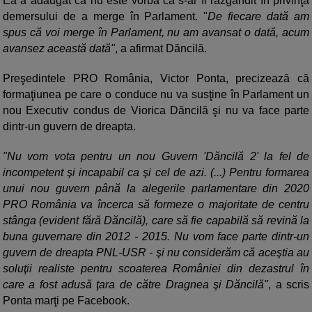
Ea a adăugat că nu este vorba că s-ar fi răzgândit în privinţa
demersului de a merge în Parlament. "
De fiecare dată am
spus că voi merge în Parlament, nu am avansat o dată, acum
avansez această dată"
, a afirmat Dăncilă.
Preşedintele PRO România, Victor Ponta, precizează că
formaţiunea pe care o conduce nu va susţine în Parlament un
nou Executiv condus de Viorica Dăncilă şi nu va face parte
dintr-un guvern de dreapta.
"Nu vom vota pentru un nou Guvern 'Dăncilă 2' la fel de
incompetent şi incapabil ca şi cel de azi. (...) Pentru formarea
unui nou guvern până la alegerile parlamentare din 2020
PRO România va încerca să formeze o majoritate de centru
stânga (evident fără Dăncilă), care să fie capabilă să revină la
buna guvernare din 2012 - 2015. Nu vom face parte dintr-un
guvern de dreapta PNL-USR - şi nu considerăm că aceştia au
soluţii realiste pentru scoaterea României din dezastrul în
care a fost adusă ţara de către Dragnea şi Dăncilă"
, a scris
Ponta marţi pe Facebook.