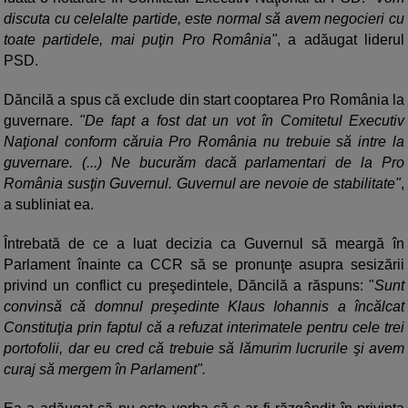
discuta cu celelalte partide, este normal să avem negocieri cu
toate partidele, mai puţin Pro România"
, a adăugat liderul
PSD.
Dăncilă a spus că exclude din start cooptarea Pro România la
guvernare.
"De fapt a fost dat un vot în Comitetul Executiv
Naţional conform căruia Pro România nu trebuie să intre la
guvernare. (...) Ne bucurăm dacă parlamentari de la Pro
România susţin Guvernul. Guvernul are nevoie de stabilitate"
,
a subliniat ea.
Întrebată de ce a luat decizia ca Guvernul să meargă în
Parlament înainte ca CCR să se pronunţe asupra sesizării
privind un conflict cu preşedintele, Dăncilă a răspuns: "
Sunt
convinsă că domnul preşedinte Klaus Iohannis a încălcat
Constituţia prin faptul că a refuzat interimatele pentru cele trei
portofolii, dar eu cred că trebuie să lămurim lucrurile şi avem
curaj să mergem în Parlament".