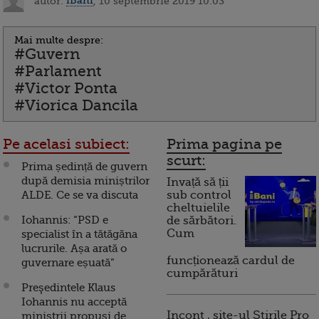
autor:
iBani
, 10 septembrie 2019 10:03
Mai multe despre:
#Guvern
#Parlament
#Victor Ponta
#Viorica Dancila
Pe acelasi subiect:
Prima pagina pe
scurt:
Prima ședință de guvern
după demisia miniștrilor
Invață să ții
ALDE. Ce se va discuta
sub control
cheltuielile
Iohannis: “PSD e
de sărbători.
Cum
specialist în a tătăgăna
lucrurile. Așa arată o
funcționează cardul de
guvernare eșuată”
cumpărături
Preşedintele Klaus
Iohannis nu acceptă
Incont , site-ul Știrile Pro
miniștrii propuși de