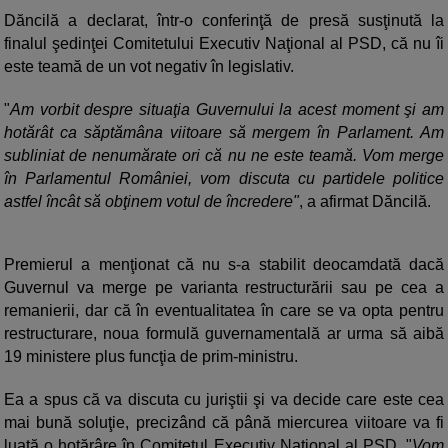
Dăncilă a declarat, într-o conferinţă de presă susţinută la
finalul şedinţei Comitetului Executiv Naţional al PSD, că nu îi
este teamă de un vot negativ în legislativ.
"
Am vorbit despre situaţia Guvernului la acest moment şi am
hotărât ca săptămâna viitoare să mergem în Parlament. Am
subliniat de nenumărate ori că nu ne este teamă. Vom merge
în Parlamentul României, vom discuta cu partidele politice
astfel încât să obţinem votul de încredere"
, a afirmat Dăncilă.
Premierul a menţionat că nu s-a stabilit deocamdată dacă
Guvernul va merge pe varianta restructurării sau pe cea a
remanierii, dar că în eventualitatea în care se va opta pentru
restructurare, noua formulă guvernamentală ar urma să aibă
19 ministere plus funcţia de prim-ministru.
Ea a spus că va discuta cu juriştii şi va decide care este cea
mai bună soluţie, precizând că până miercurea viitoare va fi
luată o hotărâre în Comitetul Executiv Naţional al PSD. "
Vom