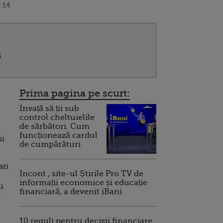
:14
a
Prima pagina pe scurt:
Invață să ții sub
control cheltuielile
de sărbători. Cum
funcționează cardul
si
de cumpărături
ari
Incont , site-ul Știrile Pro TV de
informații economice și educație
u
financiară, a devenit iBani
.
10 reguli pentru decizii financiare