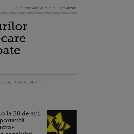
20 martie 2015 21:14 / 1544 vizualizari
rilor
ecare
oate
Ads by INTERNET PROTV
 la 20 de ani.
portantă
acro-