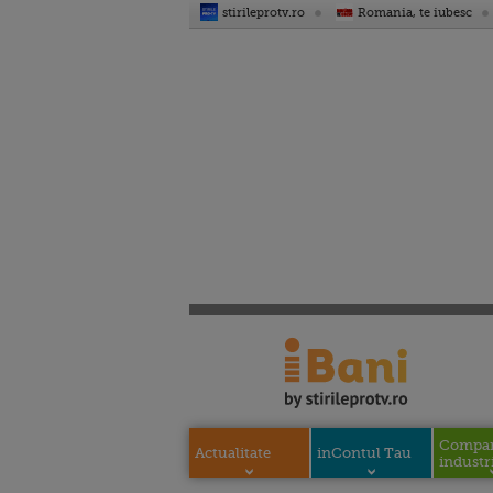
stirileprotv.ro
Romania, te iubesc
Compani
Actualitate
inContul Tau
industri