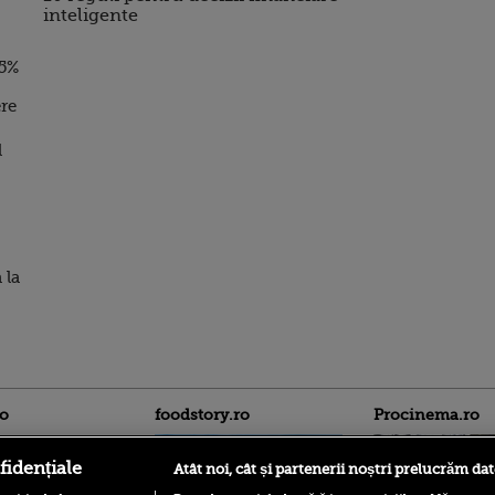
inteligente
95%
ere
l
 la
ro
foodstory.ro
Procinema.ro
fidențiale
Atât noi, cât și partenerii noștri prelucrăm dat