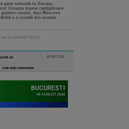
e gaze naturale în Europa.
nit Ucraina marea câștigătoare
 gazelor rusești, deși Moscova
sibilul s-o scoată din ecuație
Ads by INTERNET PROTV
ncont.ro
08.08.2026
cele mai comentate