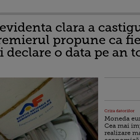
evidenta clara a castigu
remierul propune ca fi
i declare o data pe an t
Criza datoriilor
Moneda euro
Cea mai im
realizare m