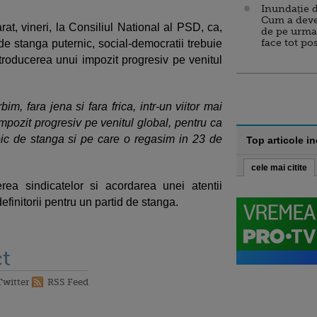
Inundație d
Cum a deve
at, vineri, la Consiliul National al PSD, ca,
de pe urma
face tot po
 de stanga puternic, social-democratii trebuie
roducerea unui impozit progresiv pe venitul
m, fara jena si fara frica, intr-un viitor mai
mpozit progresiv pe venitul global, pentru ca
pic de stanga si pe care o regasim in 23 de
Top articole i
cele mai citite
rea sindicatelor si acordarea unei atentii
definitorii pentru un partid de stanga.
t
Twitter
RSS Feed