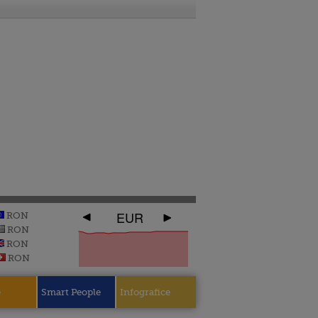
EUR
RON
RON
RON
RON
e
Smart People
Infografice