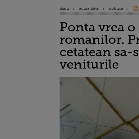
ibani
actualitate
politica
Ponta vrea o 
romanilor. P
cetatean sa-s
veniturile