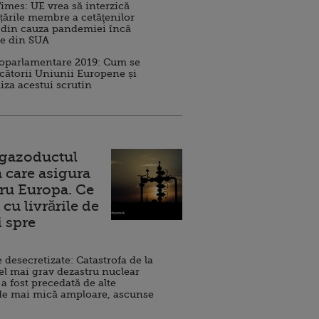
imes: UE vrea să interzică
 țările membre a cetăţenilor
 din cauza pandemiei încă
ve din SUA
roparlamentare 2019: Cum se
cătorii Uniunii Europene și
iza acestui scrutin
 gazoductul
 care asigura
ru Europa. Ce
cu livrările de
i spre
esecretizate: Catastrofa de la
el mai grav dezastru nuclear
 a fost precedată de alte
de mai mică amploare, ascunse