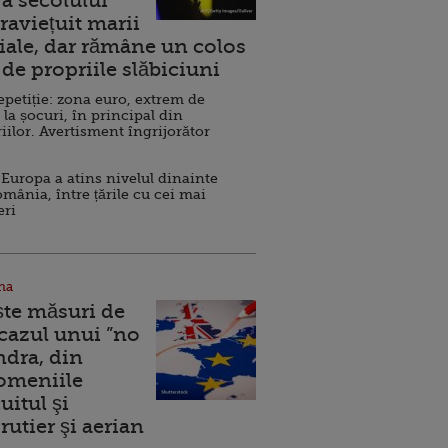
a secolului
raviețuit marii
ale, dar rămâne un colos
de propriile slăbiciuni
repetiție: zona euro, extrem de
 la șocuri, în principal din
iilor. Avertisment îngrijorător
Europa a atins nivelul dinainte
omânia, între țările cu cei mai
eri
na
ște măsuri de
 cazul unui ”no
ndra, din
Domeniile
uitul şi
rutier şi aerian