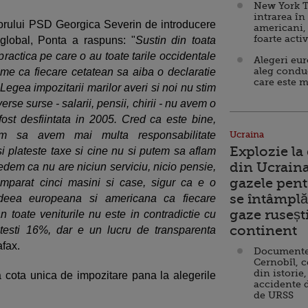
New York T
intrarea în
torului PSD Georgica Severin de introducere
americani,
foarte acti
 global, Ponta a raspuns: "
Sustin din toata
ractica pe care o au toate tarile occidentale
Alegeri eu
aleg condu
nume ca fiecare cetatean sa aiba o declaratie
care este m
 Legea impozitarii marilor averi si noi nu stim
erse surse - salarii, pensii, chirii - nu avem o
ost desfiintata in 2005. Cred ca este bine,
em sa avem mai multa responsabilitate
Ucraina
Explozie la
i plateste taxe si cine nu si putem sa aflam
din Ucraina
edem ca nu are niciun serviciu, nicio pensie,
gazele pent
umparat cinci masini si case, sigur ca e o
se întâmplă 
ideea europeana si americana ca fiecare
gaze ruseșt
n toate veniturile nu este in contradictie cu
continent
atesti 16%, dar e un lucru de transparenta
afax.
Documente d
Cernobîl, c
din istorie,
 cota unica de impozitare pana la alegerile
accidente 
de URSS