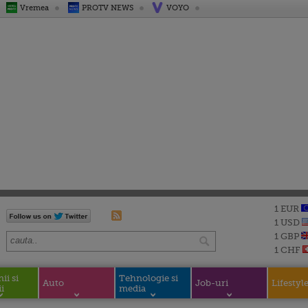
Vremea
PROTV NEWS
VOYO
1 EUR
1 USD
1 GBP
1 CHF
i si
Tehnologie si
Auto
Job-uri
Lifestyl
i
media