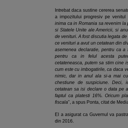
Intrebat daca sustine cererea sena
a impozitului progresiv pe venitul
inima ca in Romania sa revenim la p
si Statele Unite ale Americii, si a
de venituri. A fost discutia legata de
ce venituri a avut un cetatean din div
asemenea declaratie, pentru ca a f
pentru ca in felul acesta put
cetateneasca, putem sa stim cine is
cum este cu imbogatirile, ca daca v
nimic, dar in anul ala si-a mai c
chestiune de suspiciune. Deci, 
cetatean sa isi declare o data pe a
faptul ca platesti 16%. Oricum pl
fiscala
", a spus Ponta, citat de Medi
El a asigurat ca Guvernul va pastra
din 2016.