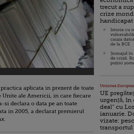
economică 
trecut a sup
crize mondi
handicapat 
Istorie cu 
vulnerabilă
cauza dator
de la BCE
Șomajul în 
de criză. R
puțini șom
Uniunea Europea
practica aplicata in prezent de toate
UE pregăte
e Unite ale Americii, in care fiecare
urgență, în
a-si declara o data pe an toate
deal” cu Lo
tata in 2005, a declarat premierul
ianuarie. 
ax.
vizate: pesc
transportul 