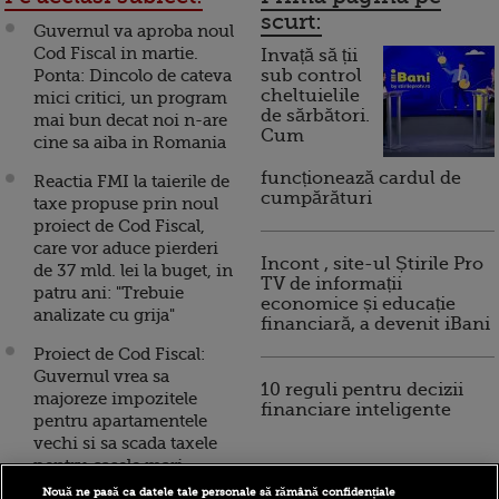
scurt:
Guvernul va aproba noul
Cod Fiscal in martie.
Invață să ții
Ponta: Dincolo de cateva
sub control
cheltuielile
mici critici, un program
de sărbători.
mai bun decat noi n-are
Cum
cine sa aiba in Romania
funcționează cardul de
Reactia FMI la taierile de
cumpărături
taxe propuse prin noul
proiect de Cod Fiscal,
care vor aduce pierderi
Incont , site-ul Știrile Pro
de 37 mld. lei la buget, in
TV de informații
patru ani: "Trebuie
economice și educație
analizate cu grija"
financiară, a devenit iBani
Proiect de Cod Fiscal:
Guvernul vrea sa
10 reguli pentru decizii
majoreze impozitele
financiare inteligente
pentru apartamentele
vechi si sa scada taxele
pentru casele mari
Nouă ne pasă ca datele tale personale să rămână confidențiale