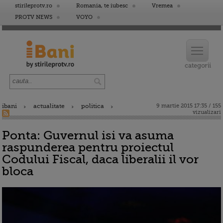
stirileprotv.ro
Romania, te iubesc
Vremea
PROTV NEWS
VOYO
ibani
actualitate
politica
9 martie 2015 17:35 / 155
vizualizari
Ponta: Guvernul isi va asuma
raspunderea pentru proiectul
Codului Fiscal, daca liberalii il vor
bloca