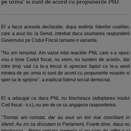
pe urma" si sunt de acord cu propunerile PSD.
El a facut aceasta declaratie, dupa sedința liderilor coalitiei,
care a avut loc la Senat, intrebat daca asumarea raspunderii
Guvernului pe Codul Fiscal ramane o varianta.
"Nu am renuntat. Am vazut intai reactiile PNL care s-a opus:
«nu e bine Codul fiscal, nu vrem, nu suntem de acord», dar
intre timp vad ca le-a trecut si apreciez faptul ca le-a venit
mintea de pe urma si sunt de acord cu propunerile noastre si
sper sa le sprijine", a explicat liderul social democrat.
El a adaugat ca daca PNL nu blocheaza (adoptarea noului
Cod fiscal - n.r.), nu are de ce sa angajeze raspunderea.
"Tocmai am constat, dar au avut un ton mai conciliant in
sfarsit. Au zis sa discutam in Parlament. Foarte bine, daca nu
blocheaza... Prima optiune normala si pe care de altfel o si