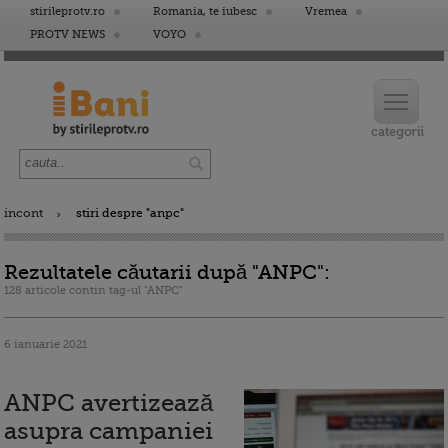
stirileprotv.ro
Romania, te iubesc
Vremea
PROTV NEWS
VOYO
incont
stiri despre "anpc"
Rezultatele căutarii după "ANPC":
128 articole contin tag-ul "ANPC"
6 ianuarie 2021
ANPC avertizează
asupra campaniei