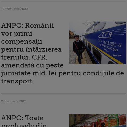
19 februarie 2020
ANPC: Românii
vor primi
compensaţii
pentru întârzierea
trenului. CFR,
amendată cu peste
jumătate mld. lei pentru condițiile de
transport
27 ianuarie 2020
ANPC: Toate
produsele din