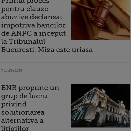
Primul proces
pentru clauze
abuzive declansat
impotriva bancilor
de ANPC a inceput
la Tribunalul
Bucuresti. Miza este uriasa
7 aprilie 2015
BNR propune un
grup de lucru
privind
solutionarea
alternativa a
litigiilor