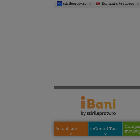
stirileprotv.ro
Romania, te iubesc
Compani
Actualitate
inContul Tau
industri