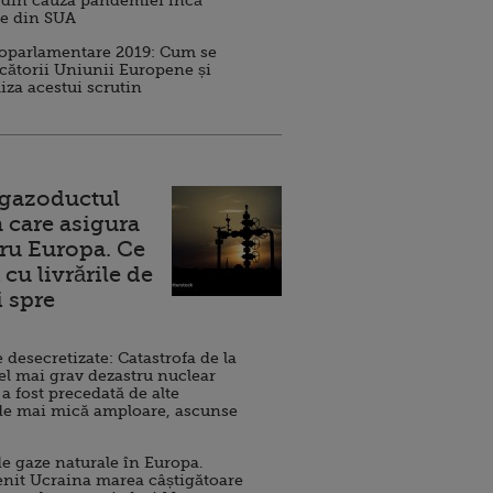
 din cauza pandemiei încă
ve din SUA
roparlamentare 2019: Cum se
cătorii Uniunii Europene și
iza acestui scrutin
 gazoductul
 care asigura
ru Europa. Ce
cu livrările de
i spre
esecretizate: Catastrofa de la
el mai grav dezastru nuclear
 a fost precedată de alte
de mai mică amploare, ascunse
e gaze naturale în Europa.
nit Ucraina marea câștigătoare