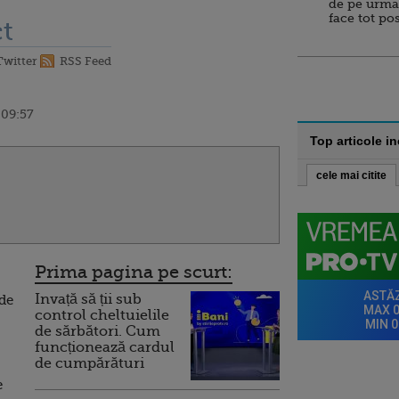
de pe urma
face tot po
t
Twitter
RSS Feed
 09:57
Top articole i
cele mai citite
Prima pagina pe scurt:
Invață să ții sub
 de
control cheltuielile
de sărbători. Cum
funcționează cardul
de cumpărături
e