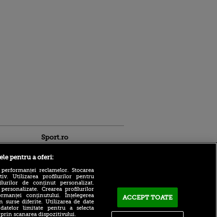
Sport.ro
ele pentru a oferi:
 performanței reclamelor. Stocarea
v. Utilizarea profilurilor pentru
ilurilor de conținut personalizat.
 personalizate. Crearea profilurilor
rmanței conținutului. Înțelegerea
ACCEPT TOATE
n surse diferite. Utilizarea de date
Cea mai sinceră reacție de
 datelor limitate pentru a selecta
ntru
la CFR Cluj după umilința
 prin scanarea dispozitivului.