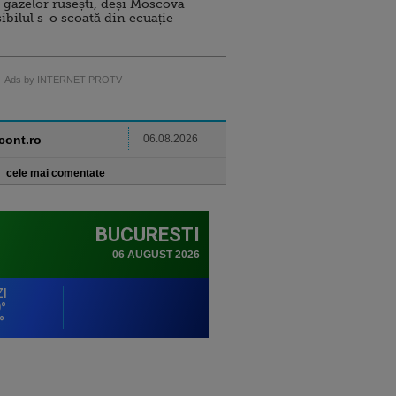
 gazelor rusești, deși Moscova
sibilul s-o scoată din ecuație
Ads by INTERNET PROTV
ncont.ro
06.08.2026
cele mai comentate