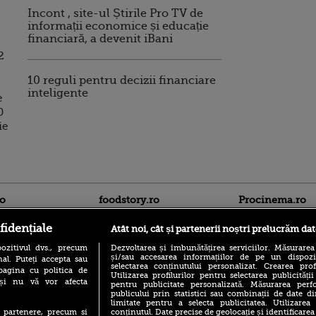
Incont , site-ul Știrile Pro TV de
informații economice și educație
financiară, a devenit iBani
2
10 reguli pentru decizii financiare
inteligente
e
0
ie
ro
foodstory.ro
Procinema.ro
fidențiale
Atât noi, cât și partenerii noștri prelucrăm dat
ozitivul dvs., precum
Dezvoltarea și îmbunătățirea serviciilor. Măsurarea
și/sau accesarea informațiilor de pe un dispoziti
al. Puteți accepta sau
selectarea conținutului personalizat. Crearea prof
pagina cu politica de
Utilizarea profilurilor pentru selectarea publicității
i și nu vă vor afecta
pentru publicitate personalizată. Măsurarea perfo
publicului prin statistici sau combinații de date di
(P) Descoperă Lumea
limitate pentru a selecta publicitatea. Utilizarea
Emoții intense pe
Evenimentelor din România
conținutul. Date precise de geolocație și identificarea
te partenere, precum si