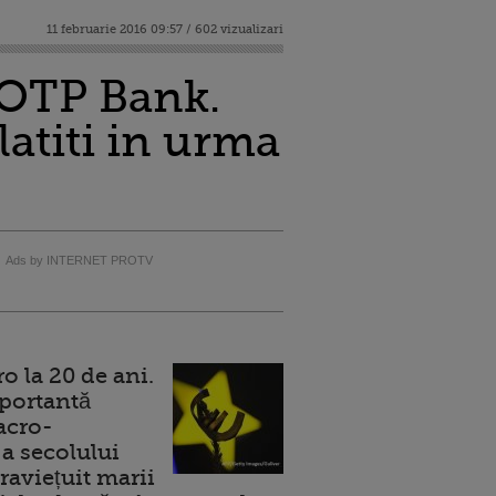
11 februarie 2016 09:57 / 602 vizualizari
 OTP Bank.
latiti in urma
Ads by INTERNET PROTV
 la 20 de ani.
portantă
acro-
a secolului
raviețuit marii