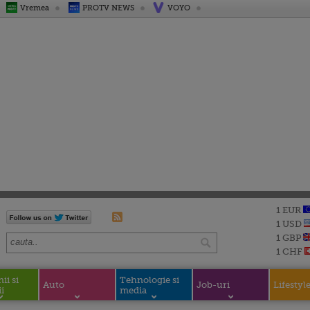
Vremea
PROTV NEWS
VOYO
1 EUR
1 USD
1 GBP
1 CHF
i si
Tehnologie si
Auto
Job-uri
Lifestyl
i
media