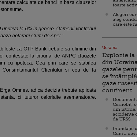
americani,
entare calculate de banci in baza clauzelor
foarte acti
estor sume.
Alegeri eu
aleg condu
care este m
 undeva la 6% in genere. Oamenii vor trebui
baza hotararii Curtii de Apel.
"
Ucraina
abileste ca OTP Bank trebuie sa elimine din
Explozie la
or contestate la tribunal de ANPC clauzele
din Ucraina
um cu ipoteca. Cea prin care se stabilea
gazele pent
a Consimtamantul Clientului si cea de la
se întâmplă 
gaze ruseșt
continent
 Erga Omnes, adica decizia trebuie aplicata
tanta, ci tuturor celorlalte asemanatoare.
Documente d
Cernobîl, c
din istorie,
accidente 
de URSS
Inundație d
Cum a deve