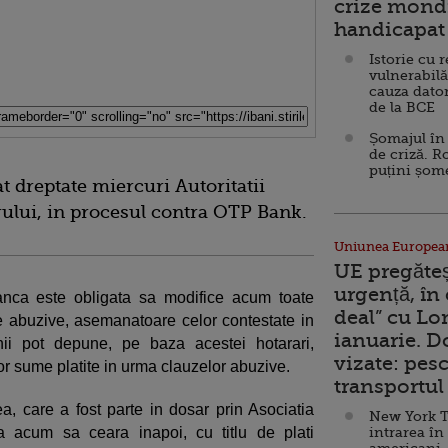
crize mondi
handicapat 
Istorie cu 
vulnerabilă
cauza dator
de la BCE
Șomajul în 
de criză. R
puțini șom
t dreptate miercuri Autoritatii
ului, in procesul contra OTP Bank.
Uniunea Europea
UE pregăte
urgență, în
banca este obligata sa modifice acum toate
deal” cu Lo
e abuzive, asemanatoare celor contestate in
ianuarie. 
enii pot depune, pe baza acestei hotarari,
vizate: pesc
r sume platite in urma clauzelor abuzive.
transportul 
a, care a fost parte in dosar prin Asociatia
New York T
a acum sa ceara inapoi, cu titlu de plati
intrarea în