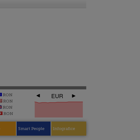
EUR
RON
RON
RON
RON
e
Smart People
Infografice