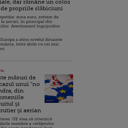
ale, dar rămâne un colos
de propriile slăbiciuni
repetiție: zona euro, extrem de
 la șocuri, în principal din
iilor. Avertisment îngrijorător
Europa a atins nivelul dinainte
omânia, între țările cu cei mai
eri
na
ște măsuri de
 cazul unui ”no
ndra, din
Domeniile
uitul şi
rutier şi aerian
imes: UE vrea să interzică
 țările membre a cetăţenilor