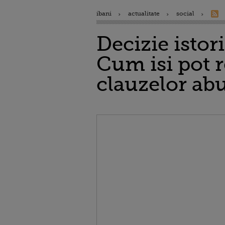
ibani
actualitate
social
Decizie isto
Cum isi pot r
clauzelor ab