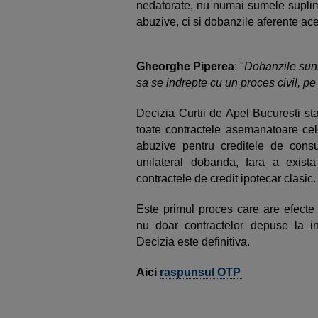
nedatorate, nu numai sumele suplim
abuzive, ci si dobanzile aferente ac
Gheorghe Piperea
: "
Dobanzile sunt
sa se indrepte cu un proces civil, pe 
Decizia Curtii de Apel Bucuresti st
toate contractele asemanatoare cel
abuzive pentru creditele de cons
unilateral dobanda, fara a exist
contractele de credit ipotecar clasic.
Este primul proces care are efecte
nu doar contractelor depuse la ins
Decizia este definitiva.
Aici
raspunsul OTP