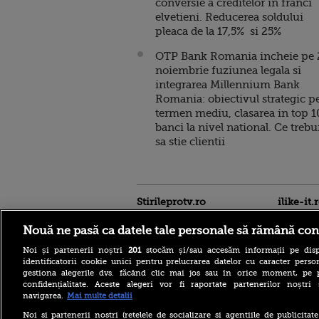
conversie a creditelor in franci
elvetieni. Reducerea soldului
pleaca de la 17,5% si 25%
OTP Bank Romania incheie pe 
noiembrie fuziunea legala si
integrarea Millennium Bank
Romania: obiectivul strategic p
termen mediu, clasarea in top 1
banci la nivel national. Ce trebu
sa stie clientii
Stirileprotv.ro
ilike-it.
Nouă ne pasă ca datele tale personale să rămână con
Noi și partenerii noștri
201
stocăm și/sau accesăm informații pe disp
identificatorii cookie unici pentru prelucrarea datelor cu caracter person
gestiona alegerile dvs. făcând clic mai jos sau în orice moment, pe 
confidențialitate. Aceste alegeri vor fi raportate partenerilor noștr
navigarea.
Mai multe detalii
Se construiește cea mai
Noi si partenerii nostri (retelele de socializare si agentiile de publicita
înaltă clădire din lume.