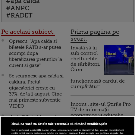
#apa calda
#ANPC
#RADET
Pe acelasi subiect:
Prima pagina pe
scurt:
Oprescu: "Apa calda si
biletele RATB s-ar putea
Invață să ții
scumpi dupa
sub control
cheltuielile
liberalizarea preturilor la
de sărbători.
curent si gaze"
Cum
Se scumpesc apa calda si
funcționează cardul de
caldura. Pretul
cumpărături
gigacaloriei creste cu
37%, de la 1 august. Cine
mai primeste subventie
Incont , site-ul Știrile Pro
VIDEO
TV de informații
economice și educație
Peste 500 de blocuri din
financiară, a devenit iBani
Capitala, fara apa calda
Nouă ne pasă ca datele tale personale să rămână confidențiale
pana miercuri. Vezi pe ce
Noi și partenerii noștri
201
stocăm și/sau accesăm informații pe dispozitivul dvs., precum identificatorii
cookie unici pentru prelucrarea datelor cu caracter personal. Puteți accepta sau gestiona alegerile dvs.
strazi!