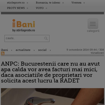
stirileprotv.ro
Romania, te iubesc
Vremea
PROTV NEWS
VOYO
ibani
actualitate
social
9 octombrie 2014 09:44 / 308
vizualizari
ANPC: Bucurestenii care nu au avut
apa calda vor avea facturi mai mici,
daca asociatiile de proprietari vor
solicita acest lucru la RADET