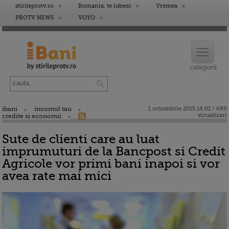
stirileprotv.ro
Romania, te iubesc
Vremea
PROTV NEWS
VOYO
ibani
incontul tau
1 octombrie 2015 14:01 / 689
vizualizari
credite si economii
Sute de clienti care au luat
imprumuturi de la Bancpost si Credit
Agricole vor primi bani inapoi si vor
avea rate mai mici