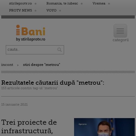
stirileprotv.ro
Romania, te iubesc
Vremea
PROTV NEWS
VOYO
incont
stiri despre "metrou"
Rezultatele căutarii după "metrou":
153 articole contin tag-ul "metrou"
15 ianuarie 2021
Trei proiecte de
infrastructură,