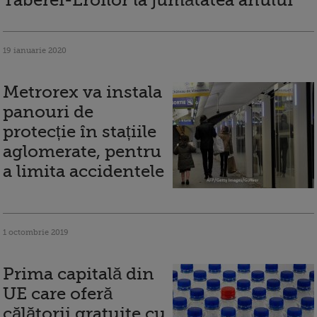
Taberei-Eroilor la jumătatea anului
19 ianuarie 2020
Metrorex va instala
panouri de
protecție în stațiile
aglomerate, pentru
a limita accidentele
1 octombrie 2019
Prima capitală din
UE care oferă
călătorii gratuite cu