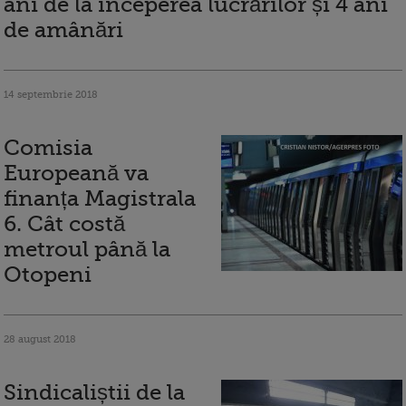
ani de la începerea lucrărilor și 4 ani
de amânări
14 septembrie 2018
Comisia
Europeană va
finanța Magistrala
6. Cât costă
metroul până la
Otopeni
28 august 2018
Sindicaliștii de la