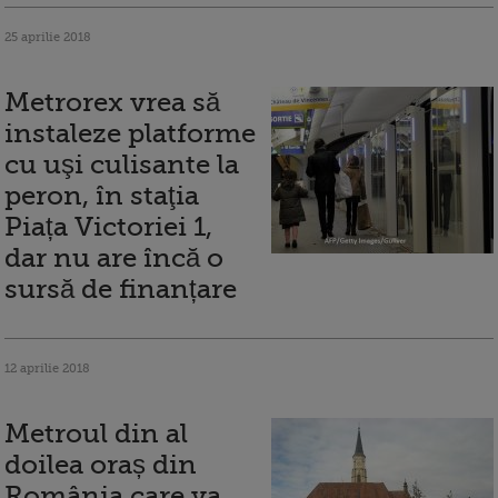
25 aprilie 2018
Metrorex vrea să
instaleze platforme
cu uşi culisante la
peron, în staţia
Piața Victoriei 1,
dar nu are încă o
sursă de finanțare
12 aprilie 2018
Metroul din al
doilea oraș din
România care va