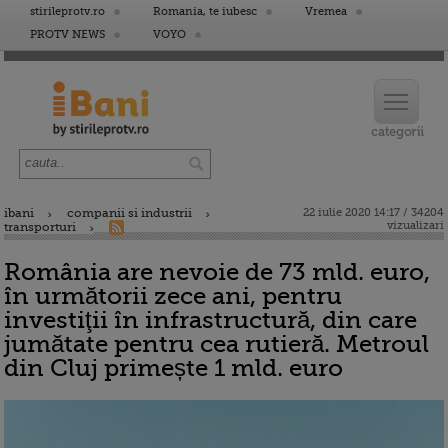
stirileprotv.ro
Romania, te iubesc
Vremea
PROTV NEWS
VOYO
ibani
companii si industrii
22 iulie 2020 14:17 / 34204
vizualizari
transporturi
România are nevoie de 73 mld. euro,
în următorii zece ani, pentru
investiţii în infrastructură, din care
jumătate pentru cea rutieră. Metroul
din Cluj primește 1 mld. euro