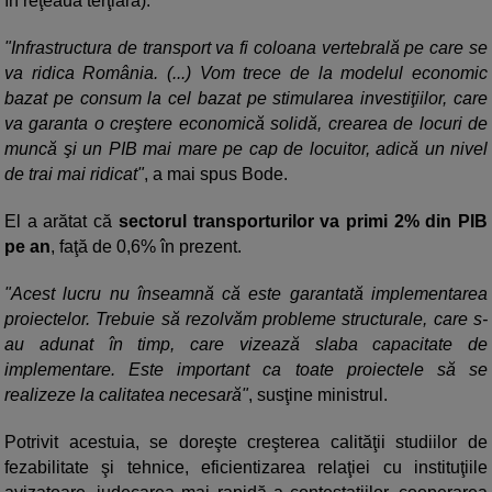
în reţeaua terţiară).
"Infrastructura de transport va fi coloana vertebrală pe care se
va ridica România. (...) Vom trece de la modelul economic
bazat pe consum la cel bazat pe stimularea investiţiilor, care
va garanta o creştere economică solidă, crearea de locuri de
muncă şi un PIB mai mare pe cap de locuitor, adică un nivel
de trai mai ridicat"
, a mai spus Bode.
El a arătat că
sectorul transporturilor va primi 2% din PIB
pe an
, faţă de 0,6% în prezent.
"Acest lucru nu înseamnă că este garantată implementarea
proiectelor. Trebuie să rezolvăm probleme structurale, care s-
au adunat în timp, care vizează slaba capacitate de
implementare. Este important ca toate proiectele să se
realizeze la calitatea necesară"
, susţine ministrul.
Potrivit acestuia, se doreşte creşterea calităţii studiilor de
fezabilitate şi tehnice, eficientizarea relaţiei cu instituţiile