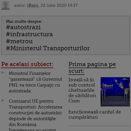
autor:
iBani
, 22 iulie 2020 14:17
Mai multe despre:
#autostrazi
#infrastructura
#metrou
#Ministerul Transporturilor
Pe acelasi subiect:
Prima pagina pe
scurt:
Ministrul Finanțelor
”garantează” că Guvernul
Invață să ții
PNL va trece Carpaţii cu
sub control
cheltuielile
autostrada
de sărbători.
Cum
Comisarul UE pentru
Transporturi: Accelerarea
funcționează cardul de
construcţiei de autostrăzi
cumpărături
depinde de autorităţile
din România.
Întotdeauna au existat