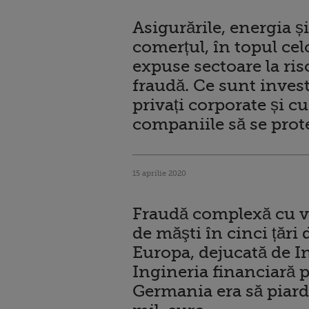
Asigurările, energia și
comerțul, în topul cel
expuse sectoare la ris
fraudă. Ce sunt invest
privați corporate și c
companiile să se prot
15 aprilie 2020
Fraudă complexă cu v
de măşti în cinci țări 
Europa, dejucată de In
Ingineria financiară p
Germania era să piard