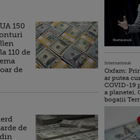
SUA 150
conturi
llen
a 110 de
hema
International
doar de
Oxfam: Prim
ar putea cu
COVID-19 p
a planetei.
bogații Ter
ierd
iarde de
 din