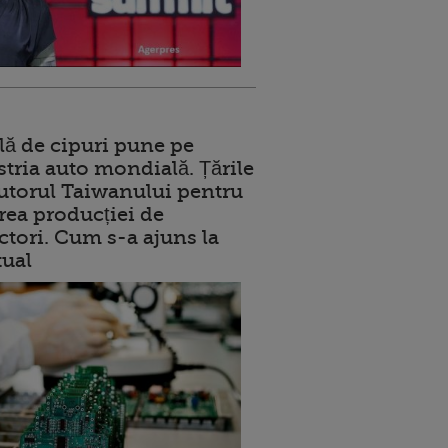
lă de cipuri pune pe
stria auto mondială. Țările
jutorul Taiwanului pentru
ea producției de
tori. Cum s-a ajuns la
tual