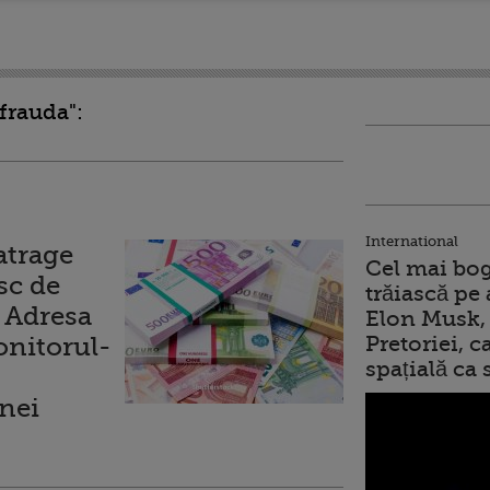
"frauda":
International
atrage
Cel mai bog
sc de
trăiască pe 
 Adresa
Elon Musk, 
nitorul-
Pretoriei, 
spațială ca
nei