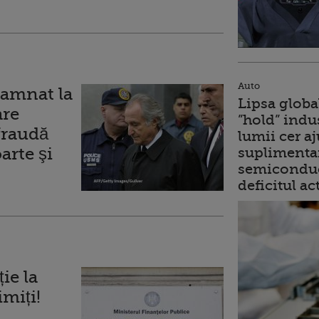
Auto
amnat la
Lipsa globa
are
”hold” indu
fraudă
lumii cer a
arte şi
suplimentar
semiconduc
deficitul ac
ie la
imiți!