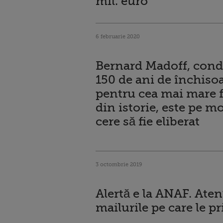
mil. euro
6 februarie 2020
Bernard Madoff, cond
150 de ani de închiso
pentru cea mai mare 
din istorie, este pe mo
cere să fie eliberat
3 octombrie 2019
Alertă e la ANAF. Atenț
mailurile pe care le pr