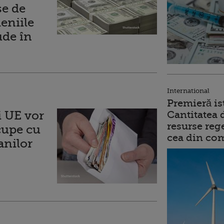
se de
eniile
ude în
International
Premieră is
i UE vor
Cantitatea 
resurse reg
cupe cu
cea din comb
anilor