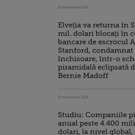
31 decembrie 2020
Elveţia va returna în 
mil. dolari blocaţi în 
bancare de escrocul A
Stanford, condamnat l
închisoare, într-o sc
piramidală eclipsată 
Bernie Madoff
16 noiembrie 2020
Studiu: Companiile p
anual peste 4.400 mil
dolari, la nivel global,