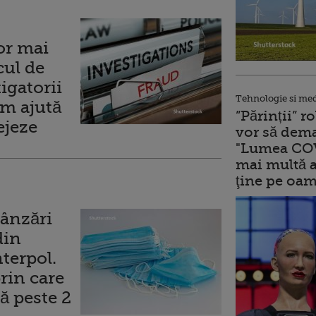
or mai
cul de
igatorii
Tehnologie si me
um ajută
”Părinții” 
ejeze
vor să dema
"Lumea COV
mai multă a
ţine pe oam
ânzări
din
terpol.
rin care
ă peste 2