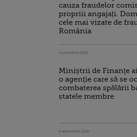
cauza fraudelor comi
propriii angajați. Dom
cele mai vizate de fra
România
5 noiembrie 2020
Miniştrii de Finanţe a
o agenție care să se o
combaterea spălării b
statele membre
8 septembrie 2020