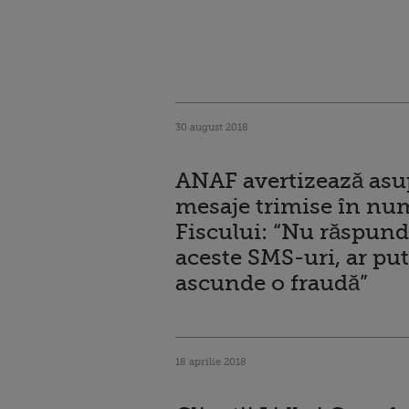
30 august 2018
ANAF avertizează asu
mesaje trimise în nu
Fiscului: “Nu răspunde
aceste SMS-uri, ar pu
ascunde o fraudă”
18 aprilie 2018