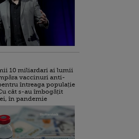
ii 10 miliardari ai lumii
mpăra vaccinuri anti-
entru întreaga populație
 Cu cât s-au îmbogățit
rei, în pandemie