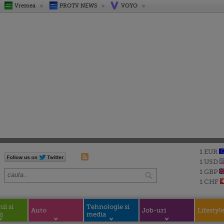
Vremea
PROTV NEWS
VOYO
1 EUR
1 USD
1 GBP
1 CHF
i si
Tehnologie si
Auto
Job-uri
Lifestyl
i
media