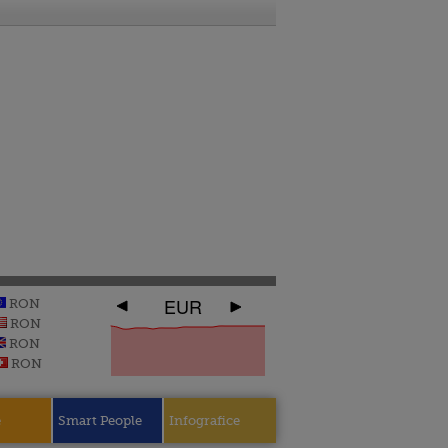
EUR
RON
RON
RON
RON
e
Smart People
Infografice