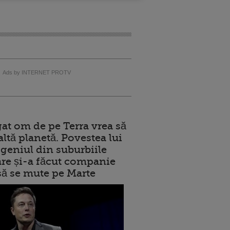
Ads by INTERNET PROTV
at om de pe Terra vrea să
altă planetă. Povestea lui
geniul din suburbiile
care și-a făcut companie
 să se mute pe Marte