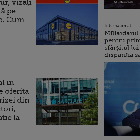
ur, vizați
lă pe
p. Cum
International
Miliardarul
pentru prim
sfârşitul l
dispariția s
l in
e oferita
rizei din
tori,
tie la