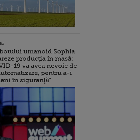
dia
robotului umanoid Sophia
reze producția în masă:
ID-19 va avea nevoie de
utomatizare, pentru a-i
eni în siguranţă"