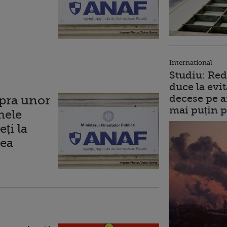
International
Studiu: Red
duce la evit
decese pe a
pra unor
mai puțin p
mele
ți la
tea