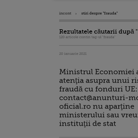
incont
stiri despre "frauda"
Rezultatele căutarii după 
120 articole contin tag-ul "frauda"
20 ianuarie 2021
Ministrul Economiei 
atenţia asupra unui ri
fraudă cu fonduri UE:
contact@anunturi-mo
oficial.ro
nu aparţine
ministerului sau vreu
instituţii de stat