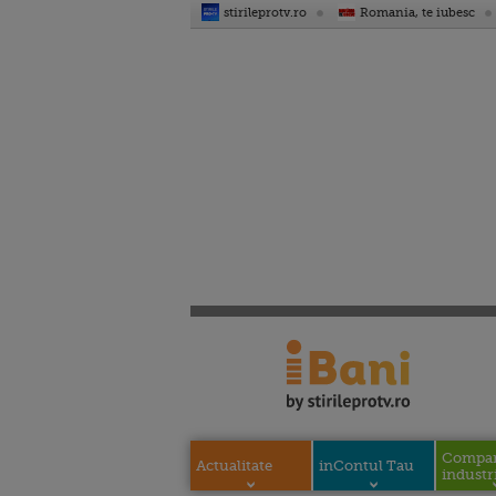
stirileprotv.ro
Romania, te iubesc
Compani
Actualitate
inContul Tau
industri