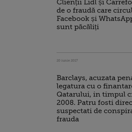
Clienții Lidl și Carrefo
de o fraudă care circu
Facebook și WhatsAp
sunt păcăliți
20 iunie 2017
Barclays, acuzata pena
legatura cu o finantar
Qatarului, in timpul c
2008. Patru fosti direc
suspectati de conspira
frauda