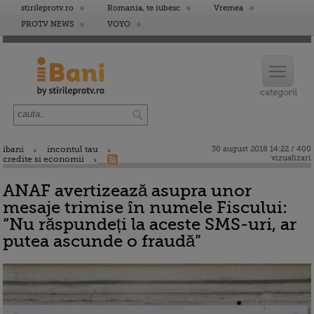
stirileprotv.ro
Romania, te iubesc
Vremea
PROTV NEWS
VOYO
ibani
incontul tau
30 august 2018 14:22 / 400
vizualizari
credite si economii
ANAF avertizează asupra unor
mesaje trimise în numele Fiscului:
“Nu răspundeți la aceste SMS-uri, ar
putea ascunde o fraudă”