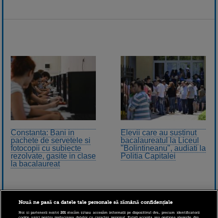
Constanta: Bani in
Elevii care au sustinut
pachete de servetele si
bacalaureatul la Liceul
fotocopii cu subiecte
"Bolintineanu", audiati la
rezolvate, gasite in clase
Politia Capitalei
la bacalaureat
Nouă ne pasă ca datele tale personale să rămână confidențiale
Noi și partenerii noștri
201
stocăm și/sau accesăm informații pe dispozitivul dvs., precum identificatorii
cookie unici pentru prelucrarea datelor cu caracter personal. Puteți accepta sau gestiona alegerile dvs.