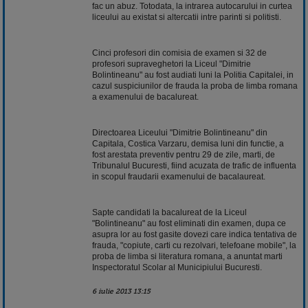
fac un abuz. Totodata, la intrarea autocarului in curtea
liceului au existat si altercatii intre parinti si politisti.
Cinci profesori din comisia de examen si 32 de
profesori supraveghetori la Liceul "Dimitrie
Bolintineanu" au fost audiati luni la Politia Capitalei, in
cazul suspiciunilor de frauda la proba de limba romana
a examenului de bacalureat.
Directoarea Liceului "Dimitrie Bolintineanu" din
Capitala, Costica Varzaru, demisa luni din functie, a
fost arestata preventiv pentru 29 de zile, marti, de
Tribunalul Bucuresti, fiind acuzata de trafic de influenta
in scopul fraudarii examenului de bacalaureat.
Sapte candidati la bacalureat de la Liceul
"Bolintineanu" au fost eliminati din examen, dupa ce
asupra lor au fost gasite dovezi care indica tentativa de
frauda, "copiute, carti cu rezolvari, telefoane mobile", la
proba de limba si literatura romana, a anuntat marti
Inspectoratul Scolar al Municipiului Bucuresti.
6 iulie 2013 13:15