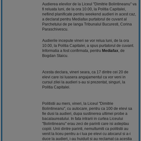
Audierea elevilor de la Liceul "Dimitrie Bolintineanu" va
fi reluata luni, de la ora 10.00, la Politia Capitalei,
nefiind planificate pentru weekend audieri in acest caz,
a declarat pentru Mediafax purtatorul de cuvant al
Parchetului de pe langa Tribunalul Bucuresti, Corina
Paraschivescu.
Audierile incepute vineri se vor relua luni, de la ora
10.00, la Politia Capitalei, a spus purtatorul de cuvant.
Informatia a fost confirmata, pentru
Mediafax
, de
Bogdan Staicu.
Acesta declara, vineri seara, ca 17 dintre cei 20 de
elevi care isi luasera angajamentul ca vor veni in
cursul zilei la audieri s-au si prezentat, singuri, la
Politia Capitalei.
Politistii au mers, vineri, la Liceul "Dimitrie
Bolintineanu", cu autocare, pentru ca 100 de elevi sa
fie dusi la audieri, dupa sustinerea ultimei probe a
bacalaureatului. In fata intrarii in curtea Liceului
"Bolintineanu" erau zeci de parinti care isi asteptau
copiii. Unii dintre parinti, nemultumiti ca politistii au
venit la liceu pentru a-i lua pe elevi cu atocarul si a-i
duce la audieri, i-au huiduit si au reclamat ca acestia