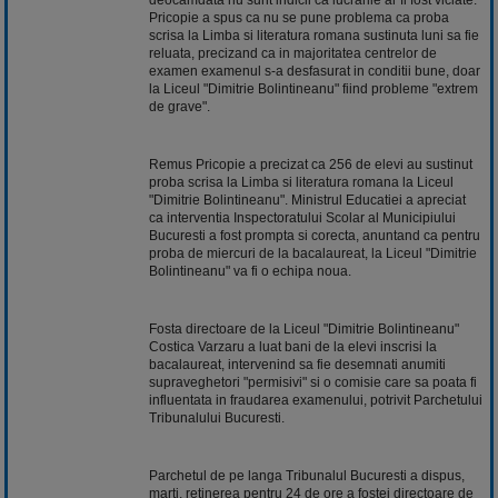
Pricopie a spus ca nu se pune problema ca proba
scrisa la Limba si literatura romana sustinuta luni sa fie
reluata, precizand ca in majoritatea centrelor de
examen examenul s-a desfasurat in conditii bune, doar
la Liceul "Dimitrie Bolintineanu" fiind probleme "extrem
de grave".
Remus Pricopie a precizat ca 256 de elevi au sustinut
proba scrisa la Limba si literatura romana la Liceul
"Dimitrie Bolintineanu". Ministrul Educatiei a apreciat
ca interventia Inspectoratului Scolar al Municipiului
Bucuresti a fost prompta si corecta, anuntand ca pentru
proba de miercuri de la bacalaureat, la Liceul "Dimitrie
Bolintineanu" va fi o echipa noua.
Fosta directoare de la Liceul "Dimitrie Bolintineanu"
Costica Varzaru a luat bani de la elevi inscrisi la
bacalaureat, intervenind sa fie desemnati anumiti
supraveghetori "permisivi" si o comisie care sa poata fi
influentata in fraudarea examenului, potrivit Parchetului
Tribunalului Bucuresti.
Parchetul de pe langa Tribunalul Bucuresti a dispus,
marti, retinerea pentru 24 de ore a fostei directoare de