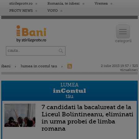
stirileprotv.ro
Romania, te iubesc
Vremea
PROTV NEWS
VOYO
ibani
lumea in contul tau
2 iulie 2013 19:57 / 323
vizualizari
7 candidati la bacalureat de la
Liceul Bolintineanu, eliminati
in urma probei de limba
romana