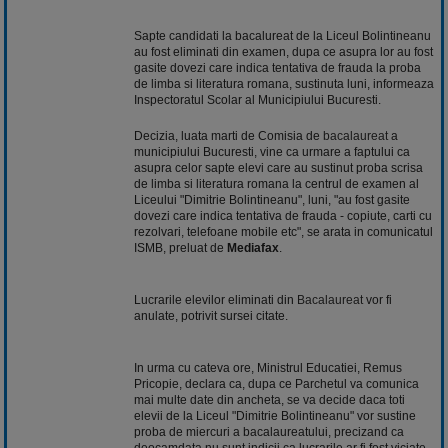
Sapte candidati la bacalureat de la Liceul Bolintineanu
au fost eliminati din examen, dupa ce asupra lor au fost
gasite dovezi care indica tentativa de frauda la proba
de limba si literatura romana, sustinuta luni, informeaza
Inspectoratul Scolar al Municipiului Bucuresti.
Decizia, luata marti de Comisia de
bacalaureat
a
municipiului Bucuresti, vine ca urmare a faptului ca
asupra celor sapte elevi care au sustinut proba scrisa
de limba si literatura romana la centrul de examen al
Liceului "Dimitrie Bolintineanu", luni, "au fost gasite
dovezi care indica tentativa de frauda - copiute, carti cu
rezolvari, telefoane mobile etc", se arata in comunicatul
ISMB, preluat de
Mediafax
.
Lucrarile elevilor eliminati din
Bacalaureat
vor fi
anulate, potrivit sursei citate.
In urma cu cateva ore, Ministrul Educatiei, Remus
Pricopie, declara ca, dupa ce Parchetul va comunica
mai multe date din ancheta, se va decide daca toti
elevii de la Liceul "Dimitrie Bolintineanu" vor sustine
proba de miercuri a bacalaureatului, precizand ca
deocamdata nu sunt indicii ca lucrarile ar fi fost viciate.