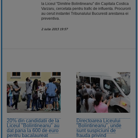
la Liceul "Dimitrie Bolintineanu" din Capitala Costica
Varzaru, cercetata pentru trafic de influenta. Procurorii
au cerut instantei Tribunalului Bucuresti arestarea ei
preventiva.
2 iulie 2013 19:57
20% din candidatii de la
Directoarea Liceului
Liceul "Bolintineanu" au
"Bolintineanu", unde
dat pana la 600 de euro
sunt suspiciuni de
pentru bacalaureat
frauda privind