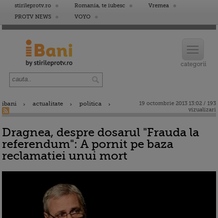
stirileprotv.ro
Romania, te iubesc
Vremea
PROTV NEWS
VOYO
ibani
actualitate
politica
19 octombrie 2013 13:02 / 193
vizualizari
Dragnea, despre dosarul "Frauda la
referendum": A pornit pe baza
reclamatiei unui mort