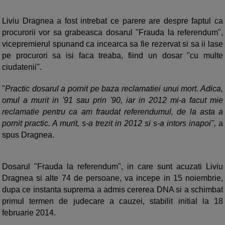
Liviu Dragnea a fost intrebat ce parere are despre faptul ca
procurorii vor sa grabeasca dosarul "Frauda la referendum",
vicepremierul spunand ca incearca sa fie rezervat si sa ii lase
pe procurori sa isi faca treaba, fiind un dosar "cu multe
ciudatenii".
"
Practic dosarul a pornit pe baza reclamatiei unui mort. Adica,
omul a murit in '91 sau prin '90, iar in 2012 mi-a facut mie
reclamatie pentru ca am fraudat referendumul, de la asta a
pornit practic. A murit, s-a trezit in 2012 si s-a intors inapoi",
a
spus Dragnea.
Dosarul "Frauda la referendum", in care sunt acuzati Liviu
Dragnea si alte 74 de persoane, va incepe in 15 noiembrie,
dupa ce instanta suprema a admis cererea DNA si a schimbat
primul termen de judecare a cauzei, stabilit initial la 18
februarie 2014.