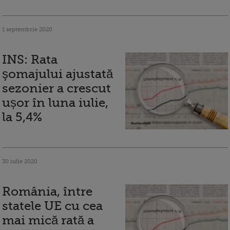
1 septembrie 2020
INS: Rata
şomajului ajustată
sezonier a crescut
ușor în luna iulie,
la 5,4%
30 iulie 2020
România, între
statele UE cu cea
mai mică rată a