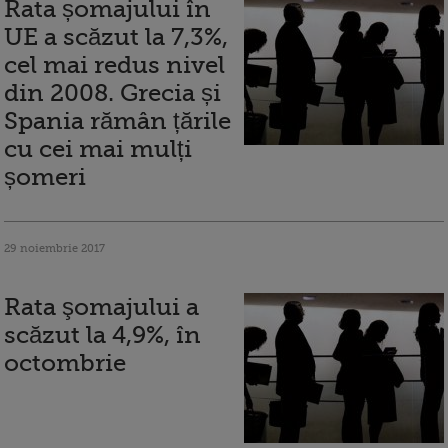
Rata șomajului în
UE a scăzut la 7,3%,
cel mai redus nivel
din 2008. Grecia și
Spania rămân țările
cu cei mai mulți
șomeri
29 noiembrie 2017
Rata şomajului a
scăzut la 4,9%, în
octombrie