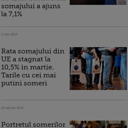
somajului a ajuns
la 7,1%
2 mai 2014
Rata somajului din
UE a stagnat la
10,5% in martie.
Tarile cu cei mai
putini someri
29 aprilie 2014
Portretul somerilor