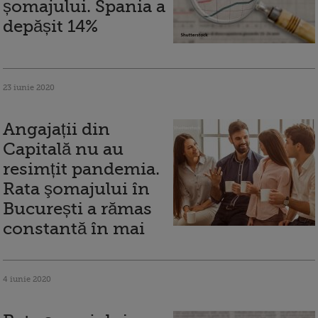
șomajului. Spania a
depășit 14%
23 iunie 2020
Angajații din
Capitală nu au
resimțit pandemia.
Rata şomajului în
București a rămas
constantă în mai
4 iunie 2020