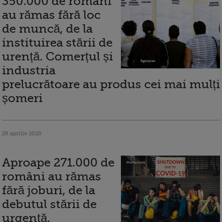
350.000 de români
au rămas fără loc
de muncă, de la
instituirea stării de
urență. Comerțul și
industria
prelucrătoare au produs cei mai mulți
șomeri
29 aprilie 2020
Aproape 271.000 de
români au rămas
fără joburi, de la
debutul stării de
urgență.