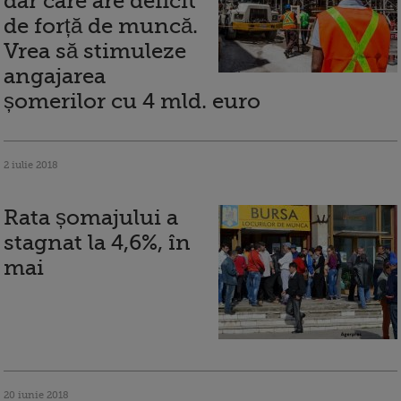
dar care are deficit
de forță de muncă.
Vrea să stimuleze
angajarea
șomerilor cu 4 mld. euro
2 iulie 2018
Rata șomajului a
stagnat la 4,6%, în
mai
20 iunie 2018