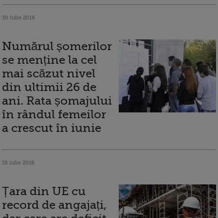
30 iulie 2018
Numărul șomerilor
se menține la cel
mai scăzut nivel
din ultimii 26 de
ani. Rata șomajului
în rândul femeilor
a crescut în iunie
18 iulie 2018
Țara din UE cu
record de angajați,