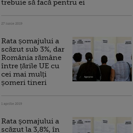
trebuie să facă pentru ei
27 iunie 2019
Rata șomajului a
scăzut sub 3%, dar
România rămâne
între țările UE cu
cei mai mulți
șomeri tineri
1 aprilie 2019
Rata şomajului a
scăzut la 3,8%, în