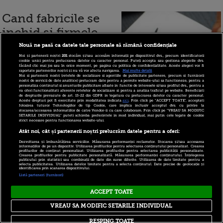
Cand fabricile se
inchid si firmele
sunt puse pe
Nouă ne pasă ca datele tale personale să rămână confidențiale
butuci, oamenii cu
Noi și partenerii noștri
201
stocăm și/sau accesăm informații pe dispozitivul dvs., precum identificatorii
cookie unici pentru prelucrarea datelor cu caracter personal. Puteți accepta sau gestiona alegerile dvs.
făcând clic mai jos sau în orice moment, pe pagina cu politica de confidențialitate. Aceste alegeri vor fi
idei gasesc solutii.
raportate partenerilor noștri și nu vă vor afecta navigarea.
Mai multe detalii
Noi si partenerii nostri (retelele de socializare si agentiile de publicitate partenere, precum si furnizorii
nostri de servicii de date analitice) prelucram date pentru a permite website-ului sa functioneze, pentru a
Cum au luat-o de la
personaliza continutul si anunturile publicitare afisate in functie de interesele si/sau profilul dvs., pentru a
va oferi functionalitati aferente retelelor de socializare si pentru a analiza traficul pe website. Beneficiati
de drepturile prevazute de art. 15-22 din GDPR in legatura cu prelucrarea datelor cu caracter personal.
capat fostii someri de la Jucu
Aceste drepturi pot fi exercitate prin modalitatea indicata
aici
. Prin click pe “ACCEPT TOATE”, acceptati
folosirea tuturor Tehnologiilor de tip Cookie, care implica inclusiv acceptul dvs. cu privire la
stocarea/accesarea informatiilor de catre Vendor-ii cu care colaboram. Prin click pe “VREAU SA MODIFIC
SETARILE INDIVIDUAL” puteti schimba preferintele in mod individual, mai putin cele legate de cookie
strict necesare pentru functionarea website-ului.
Atât noi, cât și partenerii noștri prelucrăm datele pentru a oferi:
23 septembrie 2013
Dezvoltarea și îmbunătățirea serviciilor. Măsurarea performanței reclamelor. Stocarea și/sau accesarea
informațiilor de pe un dispozitiv. Utilizarea profilurilor pentru selectarea conținutului personalizat. Crearea
profilurilor de conținut personalizat. Utilizarea profilurilor pentru selectarea publicității personalizate.
Crearea profilurilor pentru publicitate personalizată. Măsurarea performanței conținutului. Înțelegerea
publicului prin statistici sau combinații de date din surse diferite. Utilizarea de date limitate pentru a
Alimente
selecta publicitatea. Utilizarea datelor limitate pentru a selecta conținutul. Date precise de geolocație și
identificarea prin scanarea dispozitivului.
Listă parteneri (furnizori)
distribuite
somerilor si
ACCEPT TOATE
pensionarilor, luni,
VREAU SA MODIFIC SETARILE INDIVIDUAL
in Capitala
RESPING TOATE