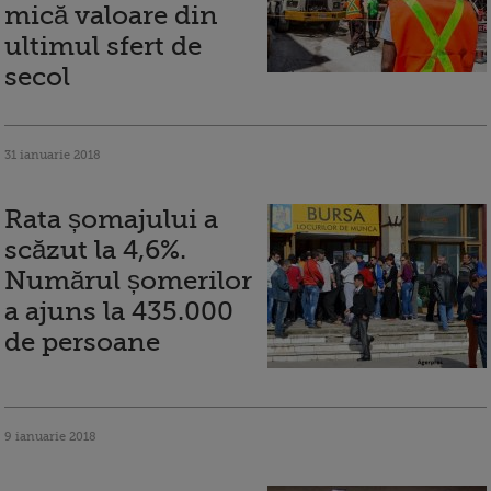
mică valoare din
ultimul sfert de
secol
31 ianuarie 2018
Rata șomajului a
scăzut la 4,6%.
Numărul șomerilor
a ajuns la 435.000
de persoane
9 ianuarie 2018