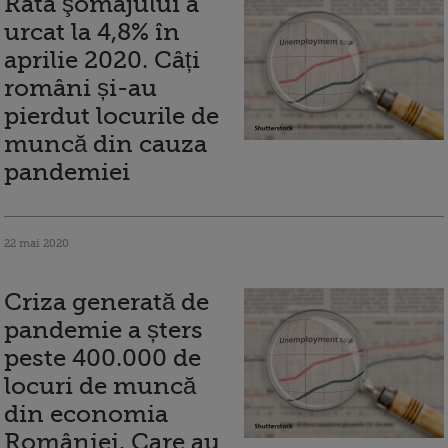
Rata şomajului a
urcat la 4,8% în
aprilie 2020. Câți
români și-au
pierdut locurile de
muncă din cauza
pandemiei
22 mai 2020
Criza generată de
pandemie a șters
peste 400.000 de
locuri de muncă
din economia
României. Care au