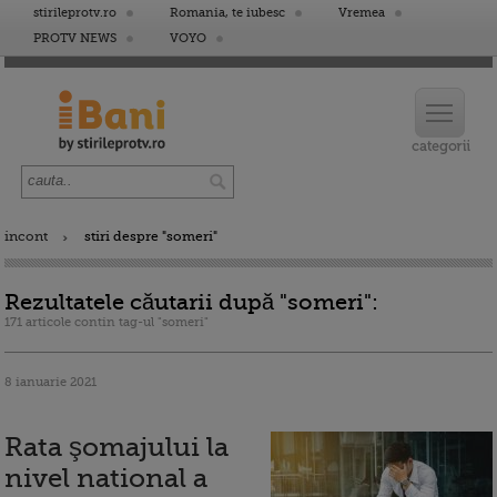
stirileprotv.ro
Romania, te iubesc
Vremea
PROTV NEWS
VOYO
incont
stiri despre "someri"
Rezultatele căutarii după "someri":
171 articole contin tag-ul "someri"
8 ianuarie 2021
Rata şomajului la
nivel national a