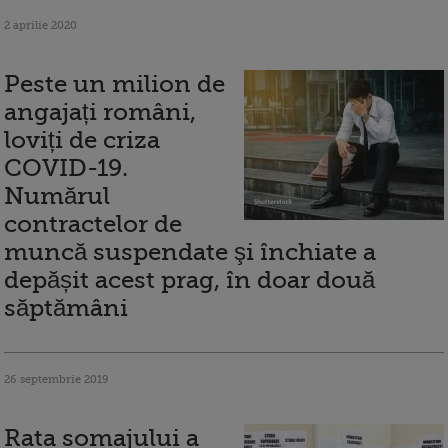
2 aprilie 2020
Peste un milion de
angajați români,
loviți de criza
COVID-19.
Numărul
contractelor de
muncă suspendate şi închiate a
depășit acest prag, în doar două
săptămâni
26 septembrie 2019
Rata somajului a