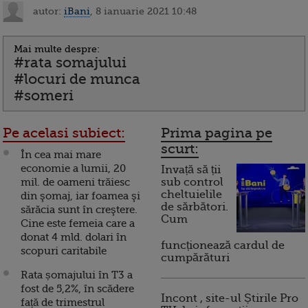
autor:
iBani
, 8 ianuarie 2021 10:48
Mai multe despre:
#rata somajului
#locuri de munca
#someri
Pe acelasi subiect:
Prima pagina pe
scurt:
În cea mai mare
economie a lumii, 20
Invață să ții
mil. de oameni trăiesc
sub control
cheltuielile
din şomaj, iar foamea şi
de sărbători.
sărăcia sunt în creştere.
Cum
Cine este femeia care a
donat 4 mld. dolari în
funcționează cardul de
scopuri caritabile
cumpărături
Rata șomajului în T3 a
fost de 5,2%, în scădere
Incont , site-ul Știrile Pro
față de trimestrul