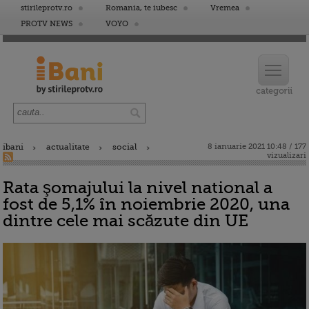
stirileprotv.ro
Romania, te iubesc
Vremea
PROTV NEWS
VOYO
ibani
actualitate
social
8 ianuarie 2021 10:48 / 177
vizualizari
Rata şomajului la nivel national a
fost de 5,1% în noiembrie 2020, una
dintre cele mai scăzute din UE