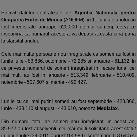
Potrivit datelor centralizate de
Agentia Nationala pentru
Ocuparea Fortei de Munca
(ANOFM), in 11 luni ale anului au
fost inregistrate aproape 620.000 de noi somerij, ceea ce
inseamna ca numarul acestora va depasi aceasta cifra pana
la sfarsitul anului.
Cele mai multe persoane nou inregistrate ca someri au fost in
lunile iulie - 83.836, octombrie - 72.285 si ianuarie - 61.132. In
ce priveste numarul de someri inregistrat in fiecare luna, cei
mai multi au fost in ianuarie - 513.349, februarie - 510.409,
noiembrie - 507.607 si martie - 492.427.
Lunile cu cei mai putini someri au fost septembrie - 428.866,
iunie - 438.110 si august - 443.610, noteaza
Mediafax
.
Din numarul total de someri nou inregistrati in acest an,
85.972 au fost absolventi, cei mai multi solicitand acest statut
in lunile iulie (39.091), august (14.989), septembrie (13.640) si