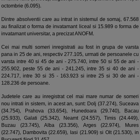
octombrie (6.095).
Dintre absolventii care au intrat in sistemul de somaj, 67.568
au finalizat o forma de invatamant liceal si 15.989 o forma de
invatamant universitar, a precizat ANOFM.
Cei mai multi someri inregistrati au fost in grupa de varsta
pana in 25 de ani, respectiv 277.105, urmati de persoanele cu
varsta intre 40 si 45 de ani - 275.740, intre 50 si 55 de ani -
255.902, peste 55 de ani - 241.245, intre 35 si 40 de ani -
224.717, intre 30 si 35 - 163.923 si intre 25 si 30 de ani -
128.236 de persoane.
Judetele care au inregistrat cel mai mare numar de someri
nou intrati in sistem, in acest an, sunt: Dolj (37.274), Suceava
(34.754), Prahova (33.654), Hunedoara (29.740), Bacau
(25.933), Galati (25.342), Neamt (24.557), Timis (24.449),
Buzau (23.745), Alba (23.356), Arges (22.974), Mures
(22.747), Dambovita (22.659), Iasi (21.909) si Olt (21.530), in
Bucuresti fiind 31.457.