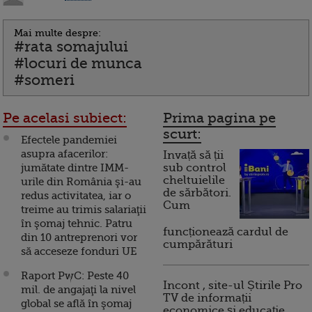
Mai multe despre:
#rata somajului
#locuri de munca
#someri
Pe acelasi subiect:
Prima pagina pe
scurt:
Efectele pandemiei
asupra afacerilor:
Invață să ții
jumătate dintre IMM-
sub control
cheltuielile
urile din România şi-au
de sărbători.
redus activitatea, iar o
Cum
treime au trimis salariaţii
în şomaj tehnic. Patru
funcționează cardul de
din 10 antreprenori vor
cumpărături
să acceseze fonduri UE
Raport PwC: Peste 40
Incont , site-ul Știrile Pro
mil. de angajaţi la nivel
TV de informații
global se află în şomaj
economice și educație