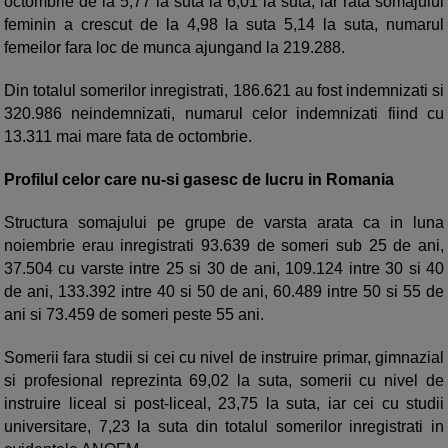
octombrie de la 5,77 la suta la 6,01 la suta, iar rata somajului
feminin a crescut de la 4,98 la suta 5,14 la suta, numarul
femeilor fara loc de munca ajungand la 219.288.
Din totalul somerilor inregistrati, 186.621 au fost indemnizati si
320.986 neindemnizati, numarul celor indemnizati fiind cu
13.311 mai mare fata de octombrie.
Profilul celor care nu-si gasesc de lucru in Romania
Structura somajului pe grupe de varsta arata ca in luna
noiembrie erau inregistrati 93.639 de someri sub 25 de ani,
37.504 cu varste intre 25 si 30 de ani, 109.124 intre 30 si 40
de ani, 133.392 intre 40 si 50 de ani, 60.489 intre 50 si 55 de
ani si 73.459 de someri peste 55 ani.
Somerii fara studii si cei cu nivel de instruire primar, gimnazial
si profesional reprezinta 69,02 la suta, somerii cu nivel de
instruire liceal si post-liceal, 23,75 la suta, iar cei cu studii
universitare, 7,23 la suta din totalul somerilor inregistrati in