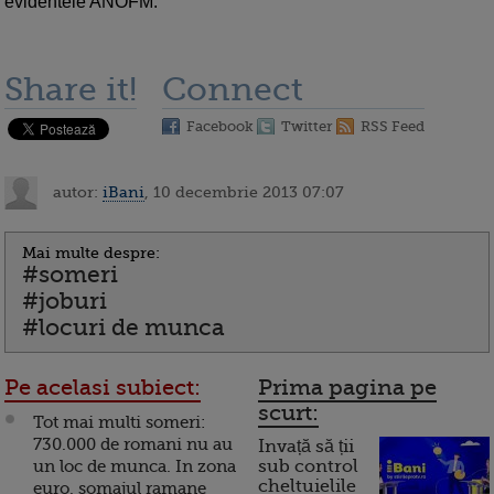
evidentele ANOFM.
Share it!
Connect
Facebook
Twitter
RSS Feed
autor:
iBani
, 10 decembrie 2013 07:07
Mai multe despre:
#someri
#joburi
#locuri de munca
Pe acelasi subiect:
Prima pagina pe
scurt:
Tot mai multi someri:
730.000 de romani nu au
Invață să ții
un loc de munca. In zona
sub control
cheltuielile
euro, somajul ramane