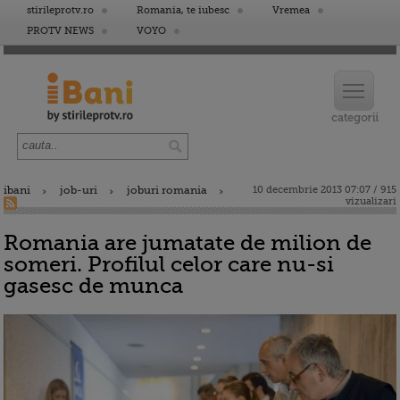
stirileprotv.ro
Romania, te iubesc
Vremea
PROTV NEWS
VOYO
ibani
job-uri
joburi romania
10 decembrie 2013 07:07 / 915
vizualizari
Romania are jumatate de milion de
someri. Profilul celor care nu-si
gasesc de munca