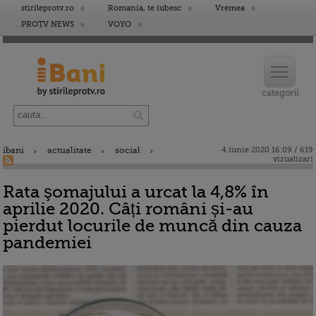
stirileprotv.ro
Romania, te iubesc
Vremea
PROTV NEWS
VOYO
ibani
actualitate
social
4 iunie 2020 16:09 / 619
vizualizari
Rata şomajului a urcat la 4,8% în
aprilie 2020. Câți români și-au
pierdut locurile de muncă din cauza
pandemiei