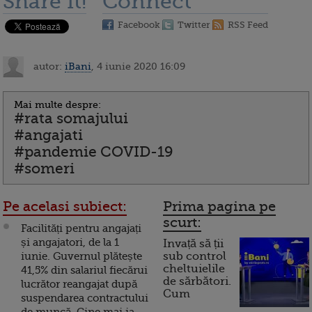
Share it!
Connect
Facebook
Twitter
RSS Feed
autor:
iBani
, 4 iunie 2020 16:09
Mai multe despre:
#rata somajului
#angajati
#pandemie COVID-19
#someri
Pe acelasi subiect:
Prima pagina pe
scurt:
Facilități pentru angajați
și angajatori, de la 1
Invață să ții
iunie. Guvernul plătește
sub control
cheltuielile
41,5% din salariul fiecărui
de sărbători.
lucrător reangajat după
Cum
suspendarea contractului