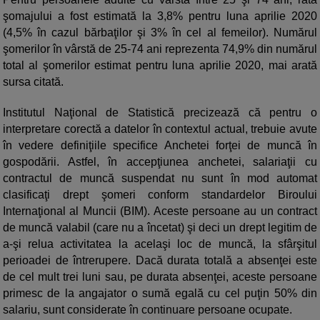
şomajului a fost estimată la 3,8% pentru luna aprilie 2020
(4,5% în cazul bărbaţilor şi 3% în cel al femeilor). Numărul
şomerilor în vârstă de 25-74 ani reprezenta 74,9% din numărul
total al şomerilor estimat pentru luna aprilie 2020, mai arată
sursa citată.
Institutul Naţional de Statistică precizează că pentru o
interpretare corectă a datelor în contextul actual, trebuie avute
în vedere definiţiile specifice Anchetei forţei de muncă în
gospodării. Astfel, în accepţiunea anchetei, salariaţii cu
contractul de muncă suspendat nu sunt în mod automat
clasificaţi drept şomeri conform standardelor Biroului
Internaţional al Muncii (BIM). Aceste persoane au un contract
de muncă valabil (care nu a încetat) şi deci un drept legitim de
a-şi relua activitatea la acelaşi loc de muncă, la sfârşitul
perioadei de întrerupere. Dacă durata totală a absenţei este
de cel mult trei luni sau, pe durata absenţei, aceste persoane
primesc de la angajator o sumă egală cu cel puţin 50% din
salariu, sunt considerate în continuare persoane ocupate.