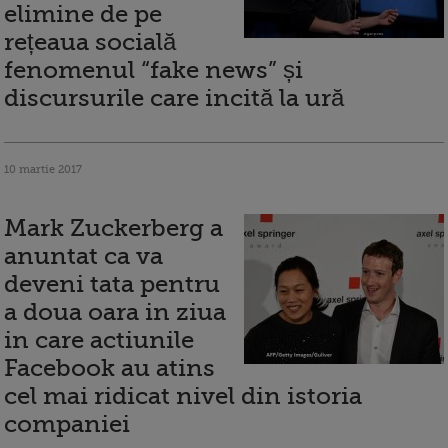
elimine de pe
rețeaua socială
fenomenul “fake news” și
discursurile care incită la ură
10 martie 2017
Mark Zuckerberg a
anuntat ca va
deveni tata pentru
a doua oara in ziua
in care actiunile
Facebook au atins
cel mai ridicat nivel din istoria
companiei