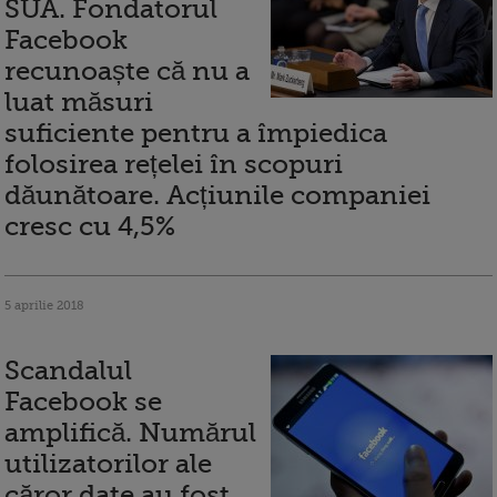
SUA. Fondatorul
Facebook
recunoaște că nu a
luat măsuri
suficiente pentru a împiedica
folosirea rețelei în scopuri
dăunătoare. Acțiunile companiei
cresc cu 4,5%
5 aprilie 2018
Scandalul
Facebook se
amplifică. Numărul
utilizatorilor ale
căror date au fost