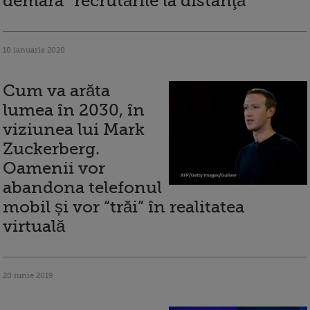
demara “recrutările la distanţă"
10 ianuarie 2020
Cum va arăta
lumea în 2030, în
viziunea lui Mark
Zuckerberg.
Oamenii vor
abandona telefonul
mobil și vor “trăi” în realitatea
virtuală
20 iunie 2019