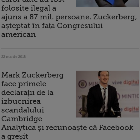
folosite ilegal a
ajuns a 87 mil. persoane. Zuckerberg,
așteptat în fața Congresului
american
22 martie 2018
Mark Zuckerberg
face primele
declarații de la
izbucnirea
scandalului
Cambridge
Analytica și recunoaște că Facebook
a greșit