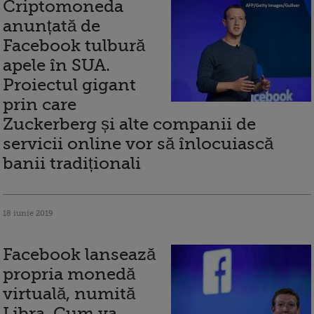
Criptomoneda
anunțată de
Facebook tulbură
apele în SUA.
Proiectul gigant
prin care
Zuckerberg și alte companii de
servicii online vor să înlocuiască
banii tradiționali
18 iunie 2019
Facebook lansează
propria monedă
virtuală, numită
Libra. Cum va