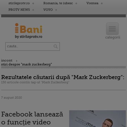
stirileprotv.ro
Romania, te iubesc
Vremea
PROTV NEWS
VOYO
incont
stiri despre "mark zuckerberg"
Rezultatele căutarii după "Mark Zuckerberg":
130 articole contin tag-ul "Mark Zuckerberg"
7 august 2020
Facebook lansează
o funcție video