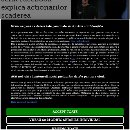
explica actionarilor
scaderea
companiei pe
Nouă ne pasă ca datele tale personale să rămână confidențiale
bursa
Noi și partenerii noștri
201
stocăm și/sau accesăm informații pe dispozitivul dvs., precum identificatorii
cookie unici pentru prelucrarea datelor cu caracter personal. Puteți accepta sau gestiona alegerile dvs.
făcând clic mai jos sau în orice moment, pe pagina cu politica de confidențialitate. Aceste alegeri vor fi
raportate partenerilor noștri și nu vă vor afecta navigarea.
Mai multe detalii
Noi si partenerii nostri (retelele de socializare si agentiile de publicitate partenere, precum si furnizorii
nostri de servicii de date analitice) prelucram date pentru a permite website-ului sa functioneze, pentru a
personaliza continutul si anunturile publicitare afisate in functie de interesele si/sau profilul dvs., pentru a
29 aprilie 2013
va oferi functionalitati aferente retelelor de socializare si pentru a analiza traficul pe website. Beneficiati
de drepturile prevazute de art. 15-22 din GDPR in legatura cu prelucrarea datelor cu caracter personal.
Aceste drepturi pot fi exercitate prin modalitatea indicata
aici
. Prin click pe “ACCEPT TOATE”, acceptati
folosirea tuturor Tehnologiilor de tip Cookie, care implica inclusiv acceptul dvs. cu privire la
stocarea/accesarea informatiilor de catre Vendor-ii cu care colaboram. Prin click pe “VREAU SA MODIFIC
Cat primeste
SETARILE INDIVIDUAL” puteti schimba preferintele in mod individual, mai putin cele legate de cookie
strict necesare pentru functionarea website-ului.
Zuckerberg sa
Atât noi, cât și partenerii noștri prelucrăm datele pentru a oferi:
Dezvoltarea și îmbunătățirea serviciilor. Măsurarea performanței reclamelor. Stocarea și/sau accesarea
conduca cea mai
informațiilor de pe un dispozitiv. Utilizarea profilurilor pentru selectarea conținutului personalizat. Crearea
profilurilor de conținut personalizat. Utilizarea profilurilor pentru selectarea publicității personalizate.
Crearea profilurilor pentru publicitate personalizată. Măsurarea performanței conținutului. Înțelegerea
mare retea de
publicului prin statistici sau combinații de date din surse diferite. Utilizarea de date limitate pentru a
selecta publicitatea. Utilizarea datelor limitate pentru a selecta conținutul. Date precise de geolocație și
identificarea prin scanarea dispozitivului.
socializare din
Listă parteneri (furnizori)
lume
ACCEPT TOATE
VREAU SA MODIFIC SETARILE INDIVIDUAL
RESPING TOATE