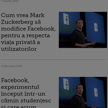
7 martie 2019
Cum vrea Mark
Zuckerberg să
modifice Facebook,
pentru a respecta
viața privată a
utilizatorilor
4 februarie 2019
Facebook,
experimentul
început într-un
cămin studențesc
și care acum