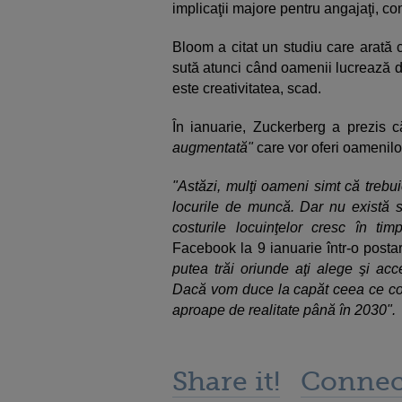
implicaţii majore pentru angajaţi, c
Bloom a citat un studiu care arată c
sută atunci când oamenii lucrează de
este creativitatea, scad.
În ianuarie, Zuckerberg a prezis 
augmentată"
care vor oferi oamenilo
"Astăzi, mulţi oameni simt că trebu
locurile de muncă. Dar nu există su
costurile locuinţelor cresc în tim
Facebook la 9 ianuarie într-o posta
putea trăi oriunde aţi alege şi ac
Dacă vom duce la capăt ceea ce cons
aproape de realitate până în 2030".
Share it!
Connec