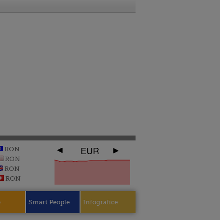
EUR
RON
RON
RON
RON
e
Smart People
Infografice