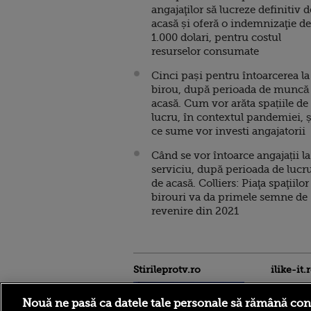
angajaţilor să lucreze definitiv d
acasă și oferă o indemnizaţie de
1.000 dolari, pentru costul
resurselor consumate
Cinci pași pentru întoarcerea la
birou, după perioada de muncă
acasă. Cum vor arăta spațiile de
lucru, în contextul pandemiei, ș
ce sume vor investi angajatorii
Când se vor întoarce angajații la
serviciu, după perioada de lucr
de acasă. Colliers: Piaţa spaţiilor
birouri va da primele semne de
revenire din 2021
Stirileprotv.ro
ilike-it.
Nouă ne pasă ca datele tale personale să rămână con