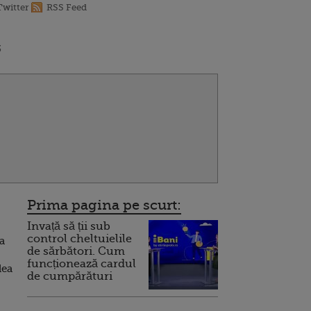
Twitter
RSS Feed
3
Prima pagina pe scurt:
Invață să ții sub
control cheltuielile
 a
de sărbători. Cum
funcționează cardul
dea
de cumpărături