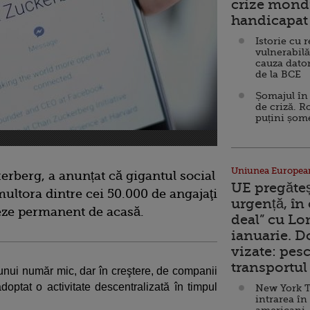
crize mondi
handicapat 
Istorie cu 
vulnerabilă
cauza dator
de la BCE
Șomajul în 
de criză. R
puțini șom
Uniunea Europea
rberg, a anunțat că gigantul social
UE pregăte
ultora dintre cei 50.000 de angajaţi
urgență, în
reze permanent de acasă.
deal” cu Lo
ianuarie. 
vizate: pesc
transportul 
unui număr mic, dar în creştere, de companii
optat o activitate descentralizată în timpul
New York T
intrarea în