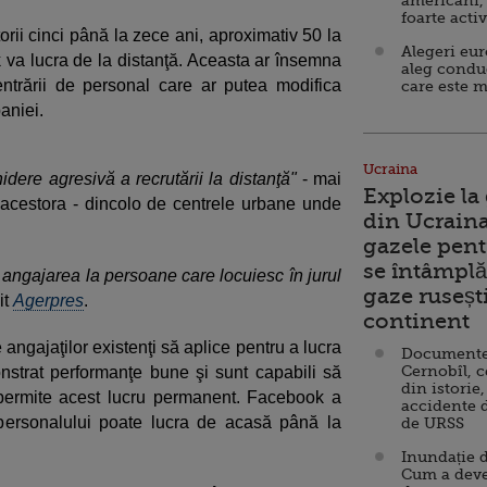
americani,
foarte acti
rii cinci până la zece ani, aproximativ 50 la
Alegeri eu
va lucra de la distanţă. Aceasta ar însemna
aleg condu
ntrării de personal care ar putea modifica
care este m
aniei.
Ucraina
idere agresivă a recrutării la distanţă"
- mai
Explozie la
ra acestora - dincolo de centrele urbane unde
din Ucraina
gazele pent
se întâmplă 
 angajarea la persoane care locuiesc în jurul
gaze ruseșt
it
Agerpres
.
continent
gajaţilor existenţi să aplice pentru a lucra
Documente d
Cernobîl, c
nstrat performanţe bune şi sunt capabili să
din istorie,
 permite acest lucru permanent. Facebook a
accidente 
personalului poate lucra de acasă până la
de URSS
Inundație d
Cum a deve