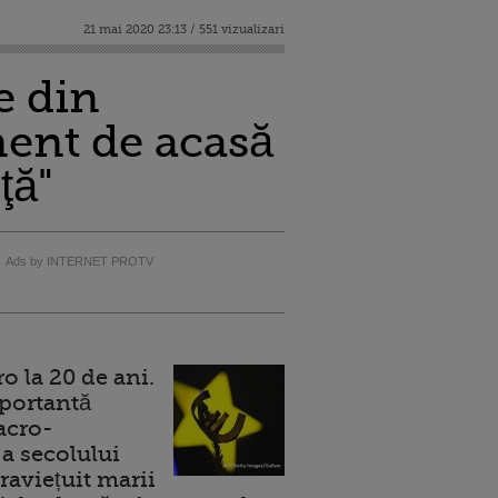
21 mai 2020 23:13 / 551 vizualizari
e din
nent de acasă
ţă"
Ads by INTERNET PROTV
 la 20 de ani.
portantă
acro-
a secolului
raviețuit marii