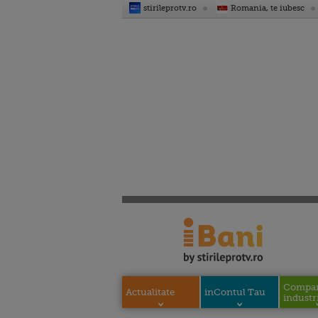
stirileprotv.ro
Romania, te iubesc
Compani
Actualitate
inContul Tau
industri