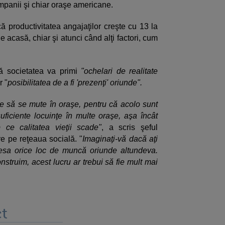
ompanii şi chiar oraşe americane.
ă productivitatea angajaţilor creşte cu 13 la
 acasă, chiar şi atunci când alţi factori, cum
că societatea va primi
"ochelari de realitate
r "
posibilitatea de a fi 'prezenţi' oriunde".
ie să se mute în oraşe, pentru că acolo sunt
ficiente locuinţe în multe oraşe, aşa încât
p ce calitatea vieţii scade"
, a scris şeful
re pe reţeaua socială. "
Imaginaţi-vă dacă aţi
cesa orice loc de muncă oriunde altundeva.
truim, acest lucru ar trebui să fie mult mai
t