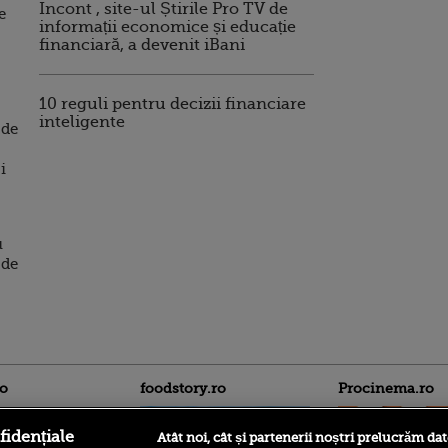
Incont , site-ul Știrile Pro TV de
e
informații economice și educație
financiară, a devenit iBani
10 reguli pentru decizii financiare
inteligente
 de
i
u
 de
ro
foodstory.ro
Procinema.ro
fidențiale
Atât noi, cât și partenerii noștri prelucrăm dat