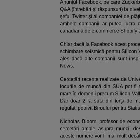
Anunţul Facebook, pe care Zuckerber
Q&A (întrebări şi răspunsuri) la niv
şeful Twitter şi al companiei de plă
ambele companii ar putea lucra 
canadiană de e-commerce Shopify a 
Chiar dacă la Facebook acest proces
schimbare seismică pentru Silicon V
ales dacă alte companii sunt insp
News.
Cercetări recente realizate de Univ
locurile de muncă din SUA pot fi 
mare în domenii precum Silicon Valle
Dar doar 2 la sută din forţa de 
regulat, potrivit Biroului pentru Stati
Nicholas Bloom, profesor de econom
cercetări ample asupra muncii des
aceste numere vor fi mai mult decâ