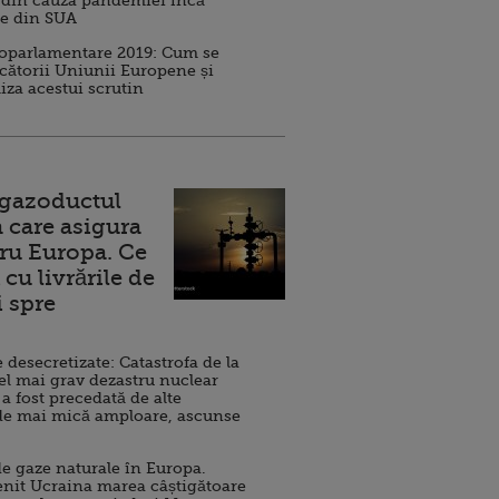
 din cauza pandemiei încă
ve din SUA
roparlamentare 2019: Cum se
cătorii Uniunii Europene și
iza acestui scrutin
 gazoductul
 care asigura
ru Europa. Ce
cu livrările de
i spre
esecretizate: Catastrofa de la
el mai grav dezastru nuclear
 a fost precedată de alte
de mai mică amploare, ascunse
e gaze naturale în Europa.
nit Ucraina marea câștigătoare