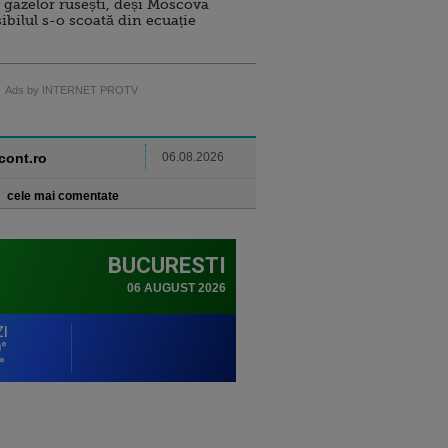
 gazelor rusești, deși Moscova
sibilul s-o scoată din ecuație
Ads by INTERNET PROTV
ncont.ro
06.08.2026
cele mai comentate