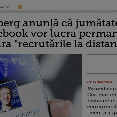
 media
erg anunță că jumătat
cebook vor lucra perma
ra “recrutările la distan
Criza datoriilor
Moneda euro
Cea mai im
realizare m
economică 
trecut a sup