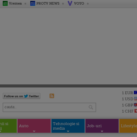
Vremea
PROTV NEWS
VOYO
1 EUR
1 USD
1 GBP
1 CHF
i si
Tehnologie si
Auto
Job-uri
Lifestyl
i
media