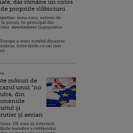
ale, dar rămâne un colos
de propriile slăbiciuni
repetiție: zona euro, extrem de
 la șocuri, în principal din
iilor. Avertisment îngrijorător
Europa a atins nivelul dinainte
omânia, între țările cu cei mai
eri
na
ște măsuri de
 cazul unui ”no
ndra, din
Domeniile
uitul şi
rutier şi aerian
imes: UE vrea să interzică
 țările membre a cetăţenilor