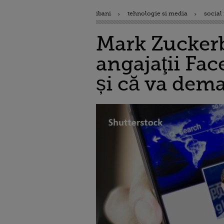
ibani
tehnologie si media
social
Mark Zuckerb
angajaţii Fa
și că va dema