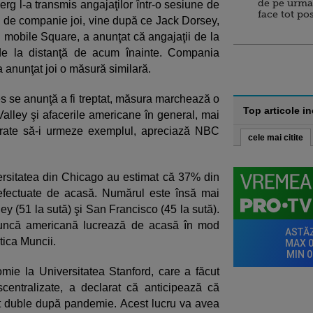
de pe urma
g l-a transmis angajaţilor într-o sesiune de
face tot po
el de companie joi, vine după ce Jack Dorsey,
ţi mobile Square, a anunţat că angajaţii de la
de la distanţă de acum înainte. Compania
anunţat joi o măsură similară.
 se anunţă a fi treptat, măsura marchează o
Top articole i
alley şi afacerile americane în general, mai
irate să-i urmeze exemplul, apreciază NBC
cele mai citite
ersitatea din Chicago au estimat că 37% din
efectuate de acasă. Numărul este însă mai
y (51 la sută) şi San Francisco (45 la sută).
muncă americană lucrează de acasă în mod
stica Muncii.
ie la Universitatea Stanford, care a făcut
centralizate, a declarat că anticipează că
t duble după pandemie. Acest lucru va avea