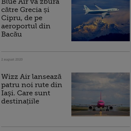
Blue Air va zbura
către Grecia și
Cipru, de pe
aeroportul din
Bacău
2 august 2020
Wizz Air lansează
patru noi rute din
Iaşi. Care sunt
destinațiile