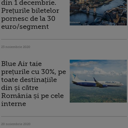
din 1 decembrie.
Prețurile biletelor
pornesc de la 30
euro/segment
23 noiembrie 2020
Blue Air taie
prețurile cu 30%, pe
toate destinațiile
din și către
România și pe cele
interne
20 noiembrie 2020