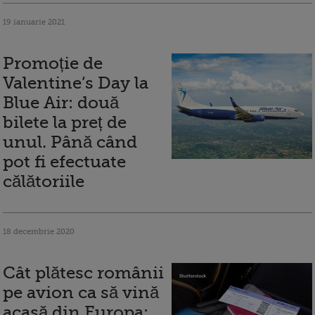
19 ianuarie 2021
Promoție de
Valentine’s Day la
Blue Air: două
bilete la preț de
unul. Până când
pot fi efectuate
călătoriile
18 decembrie 2020
Cât plătesc românii
pe avion ca să vină
acasă din Europa: