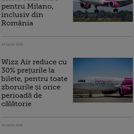
pentru Milano,
inclusiv din
România
24 iunie 2020
Wizz Air reduce cu
30% prețurile la
bilete, pentru toate
zborurile și orice
perioadă de
călătorie
16 iunie 2020