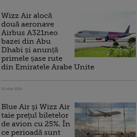
Wizz Air alocă
două aeronave
Airbus A321neo
bazei din Abu
Dhabi și anunță
primele șase rute
din Emiratele Arabe Unite
10 iulie 2020
Blue Air şi Wizz Air
taie preţul biletelor
de avion cu 25%. În
ce perioadă sunt