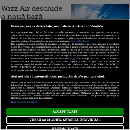
Wizz Air deschide
o nouă bază
operaţională în
Nouă ne pasă ca datele tale personale să rămână confidențiale
România, aduce
Noi și partenerii noștri
201
stocăm și/sau accesăm informații pe dispozitivul dvs., precum identificatorii
cookie unici pentru prelucrarea datelor cu caracter personal. Puteți accepta sau gestiona alegerile dvs.
două aeronave
făcând clic mai jos sau în orice moment, pe pagina cu politica de confidențialitate. Aceste alegeri vor fi
raportate partenerilor noștri și nu vă vor afecta navigarea.
Mai multe detalii
Noi si partenerii nostri (retelele de socializare si agentiile de publicitate partenere, precum si furnizorii
Airbus A320 și
nostri de servicii de date analitice) prelucram date pentru a permite website-ului sa functioneze, pentru a
personaliza continutul si anunturile publicitare afisate in functie de interesele si/sau profilul dvs., pentru a
va oferi functionalitati aferente retelelor de socializare si pentru a analiza traficul pe website. Beneficiati
lansează 12 rute noi. Cât costă
de drepturile prevazute de art. 15-22 din GDPR in legatura cu prelucrarea datelor cu caracter personal.
Aceste drepturi pot fi exercitate prin modalitatea indicata
aici
. Prin click pe “ACCEPT TOATE”, acceptati
folosirea tuturor Tehnologiilor de tip Cookie, care implica inclusiv acceptul dvs. cu privire la
biletele
stocarea/accesarea informatiilor de catre Vendor-ii cu care colaboram. Prin click pe “VREAU SA MODIFIC
SETARILE INDIVIDUAL” puteti schimba preferintele in mod individual, mai putin cele legate de cookie
strict necesare pentru functionarea website-ului.
Atât noi, cât și partenerii noștri prelucrăm datele pentru a oferi:
Dezvoltarea și îmbunătățirea serviciilor. Măsurarea performanței reclamelor. Stocarea și/sau accesarea
informațiilor de pe un dispozitiv. Utilizarea profilurilor pentru selectarea conținutului personalizat. Crearea
9 iunie 2020
profilurilor de conținut personalizat. Utilizarea profilurilor pentru selectarea publicității personalizate.
Crearea profilurilor pentru publicitate personalizată. Măsurarea performanței conținutului. Înțelegerea
publicului prin statistici sau combinații de date din surse diferite. Utilizarea de date limitate pentru a
selecta publicitatea. Utilizarea datelor limitate pentru a selecta conținutul. Date precise de geolocație și
identificarea prin scanarea dispozitivului.
Operatorul olandez
Listă parteneri (furnizori)
KLM reia 3.000 de
ACCEPT TOATE
zboruri în iulie.
VREAU SA MODIFIC SETARILE INDIVIDUAL
Ruta Bucureşti -
RESPING TOATE