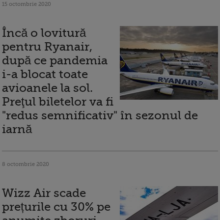
15 octombrie 2020
Încă o lovitură
pentru Ryanair,
după ce pandemia
i-a blocat toate
avioanele la sol.
Preţul biletelor va fi
"redus semnificativ" în sezonul de
iarnă
8 octombrie 2020
Wizz Air scade
prețurile cu 30% pe