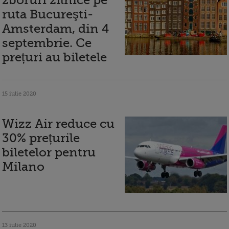
zboruri zilnice pe
ruta Bucureşti-
Amsterdam, din 4
septembrie. Ce
prețuri au biletele
15 iulie 2020
Wizz Air reduce cu
30% prețurile
biletelor pentru
Milano
13 iulie 2020