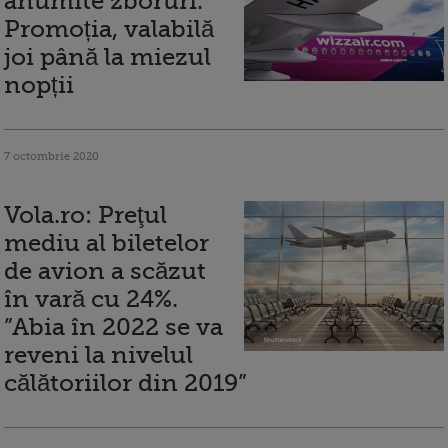
anumite zboruri.
Promoția, valabilă
joi până la miezul
nopții
7 octombrie 2020
Vola.ro: Preţul
mediu al biletelor
de avion a scăzut
în vară cu 24%.
”Abia în 2022 se va
reveni la nivelul
călătoriilor din 2019”