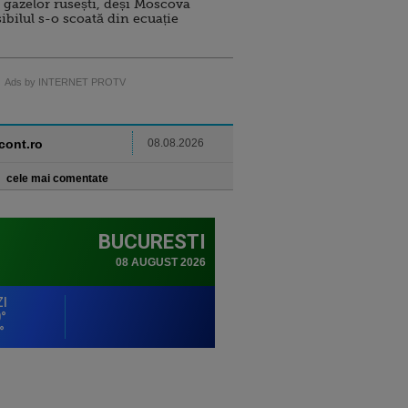
 gazelor rusești, deși Moscova
sibilul s-o scoată din ecuație
Ads by INTERNET PROTV
ncont.ro
08.08.2026
cele mai comentate