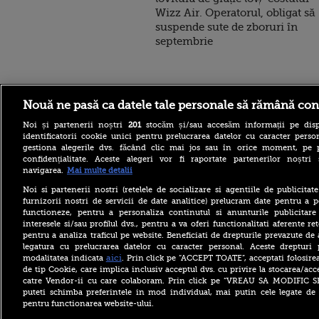
Wizz Air. Operatorul, obligat să
suspende sute de zboruri în
septembrie
Stirileprotv.ro
ilike-it.
Nouă ne pasă ca datele tale personale să rămână con
Noi și partenerii noștri
201
stocăm și/sau accesăm informații pe disp
identificatorii cookie unici pentru prelucrarea datelor cu caracter person
gestiona alegerile dvs. făcând clic mai jos sau în orice moment, pe 
confidențialitate. Aceste alegeri vor fi raportate partenerilor noștr
navigarea.
Mai multe detalii
Cluj-Napoca devine
Noi si partenerii nostri (retelele de socializare si agentiile de publicita
capitala marketingului pe
furnizorii nostri de servicii de date analitice) prelucram date pentru a p
21-22 octombrie
functioneze, pentru a personaliza continutul si anunturile publicitare
interesele si/sau profilul dvs., pentru a va oferi functionalitati aferente ret
Infantino, implicat într-un
nou scandal. UEFA ar fi
pentru a analiza traficul pe website. Beneficiati de drepturile prevazute de
plătit o angajată care a avut
legatura cu prelucrarea datelor cu caracter personal. Aceste drepturi 
o relație cu actualul
aici
modalitatea indicata
. Prin click pe “ACCEPT TOATE”, acceptati folosire
președinte FIFA
de tip Cookie, care implica inclusiv acceptul dvs. cu privire la stocarea/acc
catre Vendor-ii cu care colaboram. Prin click pe “VREAU SA MODIFIC 
Ghidul insulelor din Grecia
puteti schimba preferintele in mod individual, mai putin cele legate de 
unde nu există mașini.
Colțurile de rai unde timpul
pentru functionarea website-ului.
pare că s-a oprit