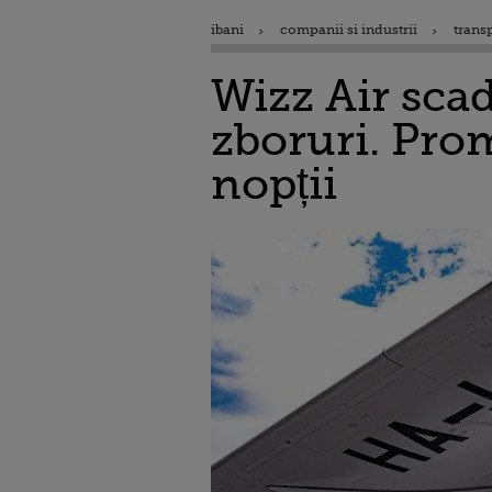
ibani
companii si industrii
trans
Wizz Air sca
zboruri. Prom
nopții