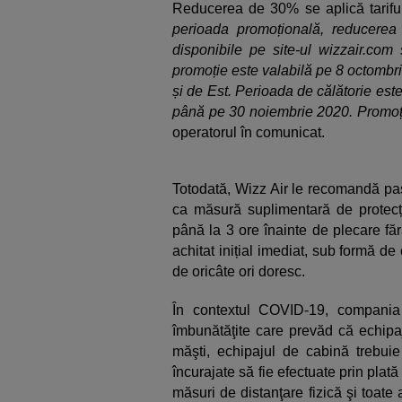
Reducerea de 30% se aplică tariful
perioada promoțională, reducerea
disponibile pe site-ul wizzair.com
promoție este valabilă pe 8 octombri
și de Est. Perioada de călătorie este 
până pe 30 noiembrie 2020. Promoția
operatorul în comunicat.
Totodată, Wizz Air le recomandă pa
ca măsură suplimentară de protecție
până la 3 ore înainte de plecare făr
achitat inițial imediat, sub formă de
de oricâte ori doresc.
În contextul COVID-19, compania
îmbunătăţite care prevăd că echipaj
măşti, echipajul de cabină trebuie
încurajate să fie efectuate prin plat
măsuri de distanţare fizică şi toate a