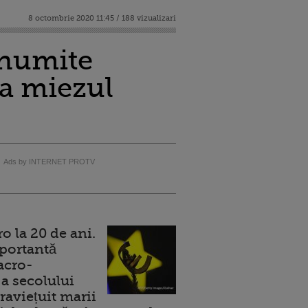
8 octombrie 2020 11:45 / 188 vizualizari
anumite
la miezul
Ads by INTERNET PROTV
 la 20 de ani.
portantă
acro-
a secolului
raviețuit marii