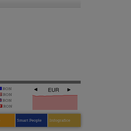
EUR
RON
RON
RON
RON
e
Smart People
Infografice