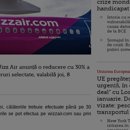
crize mondi
handicapat 
Istorie cu 
vulnerabilă
cauza dator
de la BCE
Șomajul în 
de criză. R
puțini șom
izz Air anunță o reducere cu 30% a
Uniunea Europea
ruri selectate, valabilă joi, 8
UE pregăte
urgență, în
deal” cu Lo
ianuarie. 
vizate: pesc
i, călătoriile trebuie efectuate până pe 30
transportul 
rile se pot efectua pe wizzair.com sau prin
New York T
intrarea în