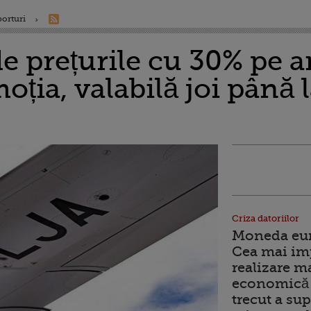
porturi
de prețurile cu 30% pe 
oția, valabilă joi până 
Criza datoriilor
Moneda euro
Cea mai im
realizare m
economică 
trecut a sup