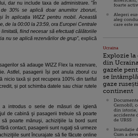
americani,
ui, dar nu include taxa de administrare. ”
În
foarte acti
 de 30% se aplică doar anumitor zboruri,
Alegeri eu
 și în aplicația WIZZ pentru mobil. Această
aleg condu
e, de la 00:00 la 23:59, ora Europei Centrale
care este m
limitată, fiind necesar să efectuați călătoriile
 nu se aplică rezervărilor de grup”
, explică
Ucraina
Explozie la
din Ucraina
sagerilor să adauge WIZZ Flex la rezervare,
gazele pent
. Astfel, pasagerii își pot anula zborul cu
se întâmplă 
ă nicio taxă și pot recupera 100% din tariful
gaze ruseșt
 credit, și pot schimba datele sau chiar rutele
continent
Documente d
Cernobîl, c
 a introdus o serie de măsuri de igienă
din istorie,
ul de cabină şi pasagerii trebuie să poarte
accidente 
de URSS
 să poarte mănuşi, achiziţiile la bord sunt
ă fără contact, pasagerii sunt rugaţi să urmeze
Inundație d
Cum a deve
chiziţiile sunt încurajate să fie făcute online