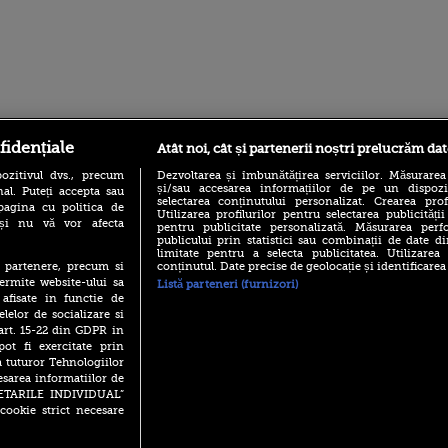
ro
foodstory.ro
Procinema.ro
fidențiale
Atât noi, cât și partenerii noștri prelucrăm dat
ozitivul dvs., precum
Dezvoltarea și îmbunătățirea serviciilor. Măsurarea
și/sau accesarea informațiilor de pe un dispoziti
al. Puteți accepta sau
selectarea conținutului personalizat. Crearea prof
pagina cu politica de
Utilizarea profilurilor pentru selectarea publicității
i și nu vă vor afecta
pentru publicitate personalizată. Măsurarea perfo
publicului prin statistici sau combinații de date di
limitate pentru a selecta publicitatea. Utilizarea
conținutul. Date precise de geolocație și identificarea
te partenere, precum si
ermite website-ului sa
Listă parteneri (furnizori)
(P) Descoperă Lumea
Nikolaj Coster-Wa
 afisate in functie de
Evenimentelor din România
Urzeala Tronurilor
cu Transilvania Events!
elelor de socializare si
Annabelle Wallis,
 art. 15-22 din GDPR in
lui Sebastian Stan,
(P) Raku, gaming intens și o
pot fi exercitate prin
prinși într-o curs
pauză binemeritată cu...
a tuturor Tehnologiilor
pizza Guseppe
Emoții intense pe
esarea informatiilor de
Sebastian Stan! Iub
(P) Poți folosi bonurile de
SETARILE INDIVIDUAL”
Annabelle, l-a făcu
masă pentru a comanda
cookie strict necesare
mâncare acasă? Lista
Din 14 septembrie
aplicațiilor care le acceptă
Popescu revine în 