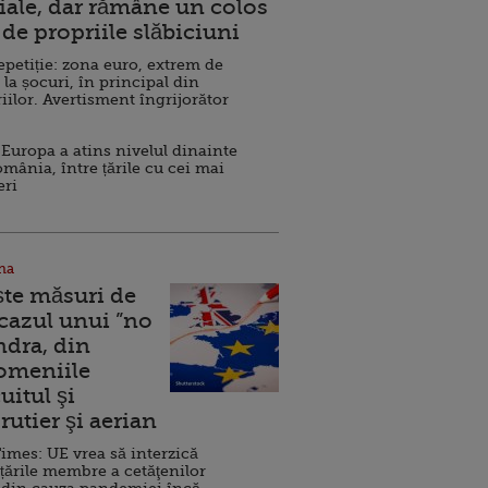
ale, dar rămâne un colos
de propriile slăbiciuni
repetiție: zona euro, extrem de
 la șocuri, în principal din
iilor. Avertisment îngrijorător
Europa a atins nivelul dinainte
omânia, între țările cu cei mai
eri
na
ște măsuri de
 cazul unui ”no
ndra, din
Domeniile
uitul şi
rutier şi aerian
imes: UE vrea să interzică
 țările membre a cetăţenilor