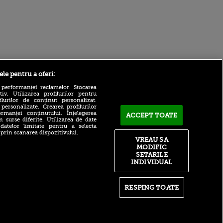
Sport.ro
ele pentru a oferi:
 performanței reclamelor. Stocarea
v. Utilizarea profilurilor pentru
ilurilor de conținut personalizat.
 personalizate. Crearea profilurilor
rmanței conținutului. Înțelegerea
ACCEPT TOATE
n surse diferite. Utilizarea de date
 datelor limitate pentru a selecta
 prin scanarea dispozitivului.
Fostul oficial de la FCSB a
VREAU SA
spus-o fără ocolișuri:
ldau din
MODIFIC
„Trebuie stop!”
 și
SETARILE
 logodnica
Cristi Săpunaru, acuză
INDIVIDUAL
 sunt
arbitrajul după UTA - Rapid
ă criminală
0-0: „Se vede clar”
ntru
OUT! Gigi Becali s-a
RESPING TOATE
ita lui,
convins după 29 de minute!
t tată!
Patronul FCSB, mesaj
tranșant pentru Florin
, Adela
Tănase
rol