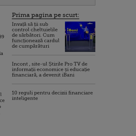
Prima pagina pe scurt:
Invață să ții sub
control cheltuielile
de sărbători. Cum
 89
funcționează cardul
de cumpărături
la
Incont , site-ul Știrile Pro TV de
informații economice și educație
financiară, a devenit iBani
10 reguli pentru decizii financiare
l
inteligente
uce
o
u