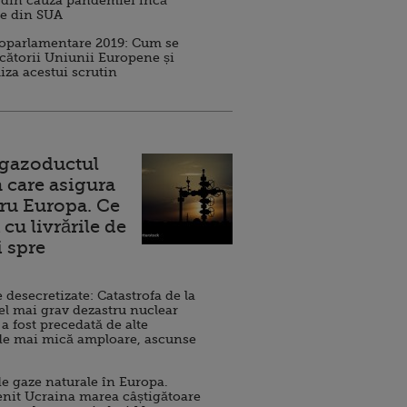
 din cauza pandemiei încă
ve din SUA
roparlamentare 2019: Cum se
cătorii Uniunii Europene și
iza acestui scrutin
 gazoductul
 care asigura
ru Europa. Ce
cu livrările de
i spre
esecretizate: Catastrofa de la
el mai grav dezastru nuclear
 a fost precedată de alte
de mai mică amploare, ascunse
e gaze naturale în Europa.
nit Ucraina marea câștigătoare