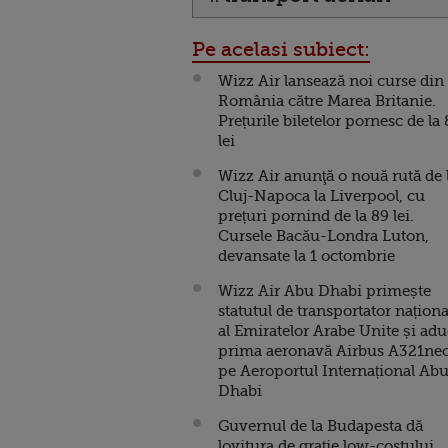
Pe acelasi subiect:
Wizz Air lansează noi curse din
România către Marea Britanie.
Prețurile biletelor pornesc de la
lei
Wizz Air anunţă o nouă rută de 
Cluj-Napoca la Liverpool, cu
prețuri pornind de la 89 lei.
Cursele Bacău-Londra Luton,
devansate la 1 octombrie
Wizz Air Abu Dhabi primește
statutul de transportator naționa
al Emiratelor Arabe Unite și ad
prima aeronavă Airbus A321ne
pe Aeroportul Internațional Ab
Dhabi
Guvernul de la Budapesta dă
lovitura de grație low-costului