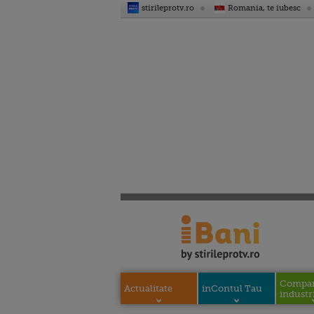
stirileprotv.ro
Romania, te iubesc
Compani
Actualitate
inContul Tau
industri