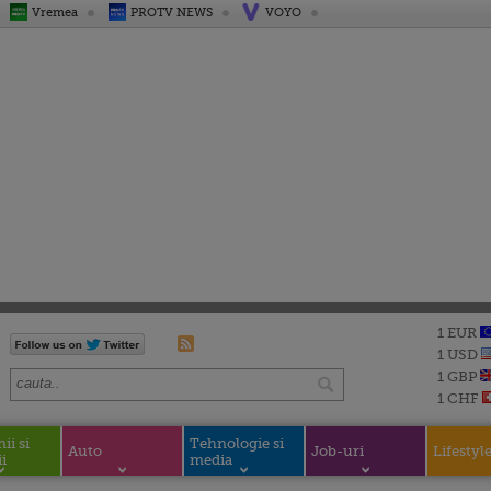
Vremea
PROTV NEWS
VOYO
1 EUR
1 USD
1 GBP
1 CHF
i si
Tehnologie si
Auto
Job-uri
Lifestyl
i
media