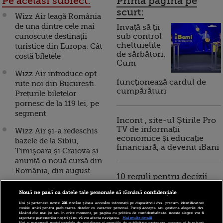
Pe acelasi subiect:
Prima pagina pe
scurt:
Wizz Air leagă România
de una dintre cele mai
Invață să ții
cunoscute destinații
sub control
cheltuielile
turistice din Europa. Cât
de sărbători.
costă biletele
Cum
Wizz Air introduce opt
funcționează cardul de
rute noi din București.
cumpărături
Prețurile biletelor
pornesc de la 119 lei, pe
segment
Incont , site-ul Știrile Pro
TV de informații
Wizz Air şi-a redeschis
economice și educație
bazele de la Sibiu,
financiară, a devenit iBani
Timişoara și Craiova și
anunță o nouă cursă din
România, din august
10 reguli pentru decizii
financiare inteligente
Wizz Air deschide o nouă
Nouă ne pasă ca datele tale personale să rămână confidențiale
bază operaţională în
Noi și partenerii noștri
201
stocăm și/sau accesăm informații pe dispozitivul dvs., precum identificatorii
România, aduce două
cookie unici pentru prelucrarea datelor cu caracter personal. Puteți accepta sau gestiona alegerile dvs.
făcând clic mai jos sau în orice moment, pe pagina cu politica de confidențialitate. Aceste alegeri vor fi
aeronave Airbus A320 și
raportate partenerilor noștri și nu vă vor afecta navigarea.
Mai multe detalii
Noi si partenerii nostri (retelele de socializare si agentiile de publicitate partenere, precum si furnizorii