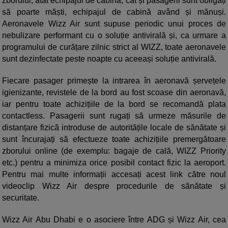
zborului, atât echipajul de cabină, cât și pasagerii sunt obligați
să poarte măști, echipajul de cabină având și mănuși.
Aeronavele Wizz Air sunt supuse periodic unui proces de
nebulizare performant cu o soluție antivirală și, ca urmare a
programului de curățare zilnic strict al WIZZ, toate aeronavele
sunt dezinfectate peste noapte cu aceeași soluție antivirală.
Fiecare pasager primește la intrarea în aeronavă șervețele
igienizante, revistele de la bord au fost scoase din aeronavă,
iar pentru toate achizițiile de la bord se recomandă plata
contactless. Pasagerii sunt rugați să urmeze măsurile de
distanțare fizică introduse de autoritățile locale de sănătate și
sunt încurajați să efectueze toate achizițiile premergătoare
zborului online (de exemplu: bagaje de cală, WIZZ Priority
etc.) pentru a minimiza orice posibil contact fizic la aeroport.
Pentru mai multe informații accesați acest link către noul
videoclip Wizz Air despre procedurile de sănătate și
securitate.
Wizz Air Abu Dhabi e o asociere între ADG și Wizz Air, cea