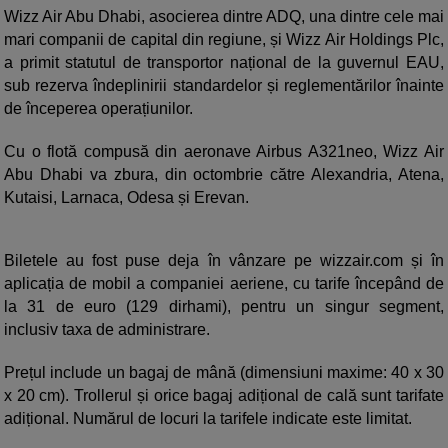
Wizz Air Abu Dhabi, asocierea dintre ADQ, una dintre cele mai
mari companii de capital din regiune, și Wizz Air Holdings Plc,
a primit statutul de transportor național de la guvernul EAU,
sub rezerva îndeplinirii standardelor și reglementărilor înainte
de începerea operațiunilor.
Cu o flotă compusă din aeronave Airbus A321neo, Wizz Air
Abu Dhabi va zbura, din octombrie către Alexandria, Atena,
Kutaisi, Larnaca, Odesa și Erevan.
Biletele au fost puse deja în vânzare pe wizzair.com și în
aplicația de mobil a companiei aeriene, cu tarife începând de
la 31 de euro (129 dirhami), pentru un singur segment,
inclusiv taxa de administrare.
Prețul include un bagaj de mână (dimensiuni maxime: 40 x 30
x 20 cm). Trollerul și orice bagaj adițional de cală sunt tarifate
adițional. Numărul de locuri la tarifele indicate este limitat.