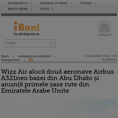
stirileprotv.ro
Romania, te iubesc
Vremea
PROTV NEWS
VOYO
ibani
companii si industrii
13 iulie 2020 14:22 / 415
vizualizari
transporturi
Wizz Air alocă două aeronave Airbus
A321neo bazei din Abu Dhabi și
anunță primele șase rute din
Emiratele Arabe Unite