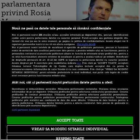
parlamentara
privind Rosia
Montana va fi
condusa de
Nouă ne pasă ca datele tale personale să rămână confidențiale
Noi și partenerii noștri
201
stocăm și/sau accesăm informații pe dispozitivul dvs., precum identificatorii
deputatul PSD
cookie unici pentru prelucrarea datelor cu caracter personal. Puteți accepta sau gestiona alegerile dvs.
făcând clic mai jos sau în orice moment, pe pagina cu politica de confidențialitate. Aceste alegeri vor fi
raportate partenerilor noștri și nu vă vor afecta navigarea.
Mai multe detalii
Iulian Iancu
Noi si partenerii nostri (retelele de socializare si agentiile de publicitate partenere, precum si furnizorii
nostri de servicii de date analitice) prelucram date pentru a permite website-ului sa functioneze, pentru a
personaliza continutul si anunturile publicitare afisate in functie de interesele si/sau profilul dvs., pentru a
va oferi functionalitati aferente retelelor de socializare si pentru a analiza traficul pe website. Beneficiati
de drepturile prevazute de art. 15-22 din GDPR in legatura cu prelucrarea datelor cu caracter personal.
Aceste drepturi pot fi exercitate prin modalitatea indicata
aici
. Prin click pe “ACCEPT TOATE”, acceptati
folosirea tuturor Tehnologiilor de tip Cookie, care implica inclusiv acceptul dvs. cu privire la
stocarea/accesarea informatiilor de catre Vendor-ii cu care colaboram. Prin click pe “VREAU SA MODIFIC
15 septembrie 2013
SETARILE INDIVIDUAL” puteti schimba preferintele in mod individual, mai putin cele legate de cookie
strict necesare pentru functionarea website-ului.
Atât noi, cât și partenerii noștri prelucrăm datele pentru a oferi:
Basescu: "Se va
Dezvoltarea și îmbunătățirea serviciilor. Măsurarea performanței reclamelor. Stocarea și/sau accesarea
informațiilor de pe un dispozitiv. Utilizarea profilurilor pentru selectarea conținutului personalizat. Crearea
constata ca Legea
profilurilor de conținut personalizat. Utilizarea profilurilor pentru selectarea publicității personalizate.
Crearea profilurilor pentru publicitate personalizată. Măsurarea performanței conținutului. Înțelegerea
publicului prin statistici sau combinații de date din surse diferite. Utilizarea de date limitate pentru a
privind Rosia
selecta publicitatea. Utilizarea datelor limitate pentru a selecta conținutul. Date precise de geolocație și
identificarea prin scanarea dispozitivului.
Listă parteneri (furnizori)
Montana trimisa la
ACCEPT TOATE
Parlament e
VREAU SA MODIFIC SETARILE INDIVIDUAL
neconstitutionala"
RESPING TOATE