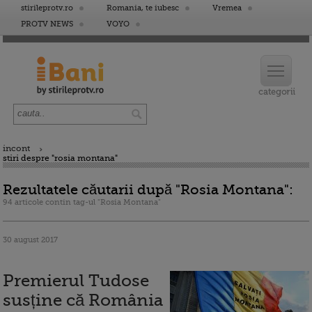
stirileprotv.ro
Romania, te iubesc
Vremea
PROTV NEWS
VOYO
incont
stiri despre "rosia montana"
Rezultatele căutarii după "Rosia Montana":
94 articole contin tag-ul "Rosia Montana"
30 august 2017
Premierul Tudose
susține că România