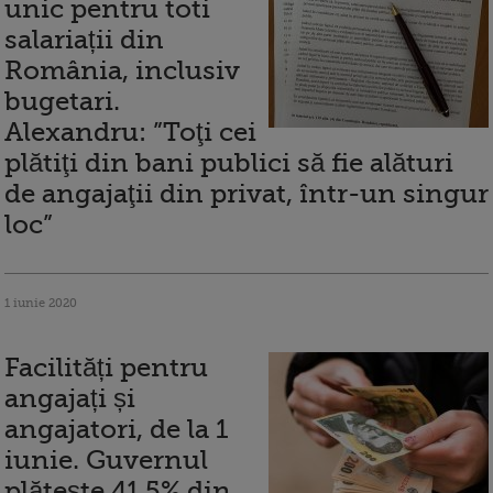
unic pentru toti
salariații din
România, inclusiv
bugetari.
Alexandru: ”Toţi cei
plătiţi din bani publici să fie alături
de angajaţii din privat, într-un singur
loc”
1 iunie 2020
Facilități pentru
angajați și
angajatori, de la 1
iunie. Guvernul
plătește 41,5% din