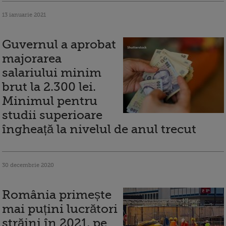
13 ianuarie 2021
Guvernul a aprobat
majorarea
salariului minim
brut la 2.300 lei.
Minimul pentru
studii superioare
îngheață la nivelul de anul trecut
30 decembrie 2020
România primește
mai puțini lucrători
străini în 2021, pe