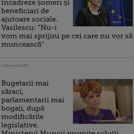
încadreze șomeri și
beneficiari de
ajutoare sociale.
Vasilescu: “Nu-i
vom mai sprijini pe cei care nu vor să
muncească”
6 februarie 2018
Bugetarii mai
săraci,
parlamentarii mai
bogați, după
modificările
legislative.
Ministerul Muncii promite soluţii