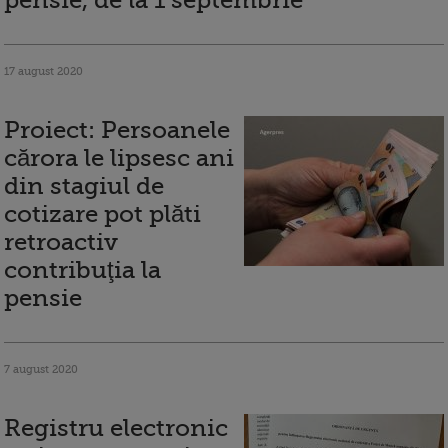
pensie, de la 1 septembrie
17 august 2020
Proiect: Persoanele
cărora le lipsesc ani
din stagiul de
cotizare pot plăti
retroactiv
contribuţia la
pensie
7 august 2020
Registru electronic