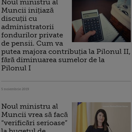
Noul ministru al
Muncii inițiază
discuții cu
administratorii
fondurilor private
de pensii. Cum va
putea majora contribuția la Pilonul II,
fără diminuarea sumelor de la
Pilonul I
5 noiembrie 2019
Noul ministru al
Muncii vrea să facă
“verificări serioase”
la bugetul de