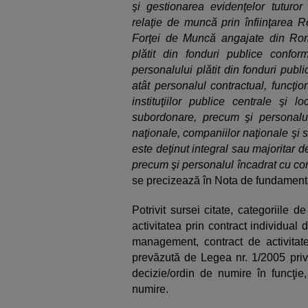
şi gestionarea evidenţelor tuturor 
relaţie de muncă prin înfiinţarea R
Forţei de Muncă angajate din Româ
plătit din fonduri publice confo
personalului plătit din fonduri publi
atât personalul contractual, funcţiona
instituţiilor publice centrale şi 
subordonare, precum şi personalul 
naţionale, companiilor naţionale şi s
este deţinut integral sau majoritar de 
precum şi personalul încadrat cu con
se precizează în Nota de fundamentar
Potrivit sursei citate, categoriile 
activitatea prin contract individua
management, contract de activitat
prevăzută de Legea nr. 1/2005 privi
decizie/ordin de numire în funcţie
numire.