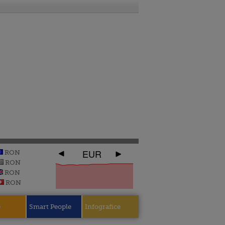
EUR
RON
RON
RON
RON
e
Smart People
Infografice