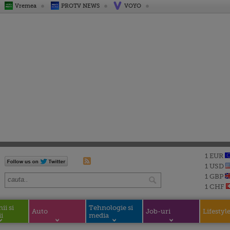
Vremea
PROTV NEWS
VOYO
1 EUR
1 USD
1 GBP
1 CHF
i si
Tehnologie si
Auto
Job-uri
Lifestyl
i
media