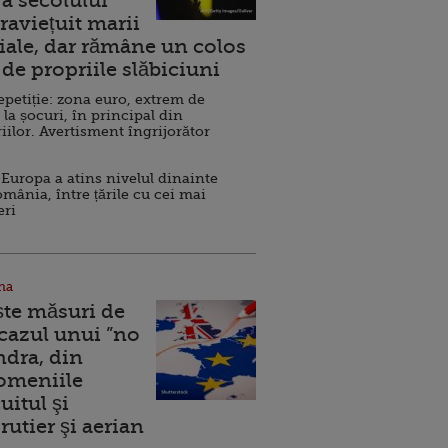
a secolului
raviețuit marii
ale, dar rămâne un colos
de propriile slăbiciuni
repetiție: zona euro, extrem de
 la șocuri, în principal din
iilor. Avertisment îngrijorător
Europa a atins nivelul dinainte
omânia, între țările cu cei mai
eri
na
ște măsuri de
 cazul unui ”no
ndra, din
Domeniile
uitul şi
rutier şi aerian