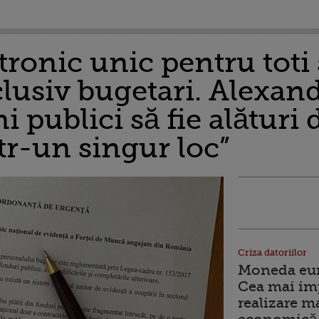
tronic unic pentru toti s
usiv bugetari. Alexandr
ni publici să fie alături 
ntr-un singur loc”
Criza datoriilor
Moneda euro
Cea mai im
realizare m