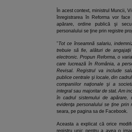
În acest context, ministrul Muncii, V
înregistrarea în Reforma vor face
apărare, ordine publică şi secu
personalului se ţine prin registre prop
"
Tot ce înseamnă salariu, indemnizaţ
trebuie să fie, alături de angajaţii
electronic. Propun Reforma, o varia
care lucrează în România, a perso
Revisal. Registrul va include salari
publice centrale şi locale, din cadrul
companiilor naţionale şi a societă
integral sau majoritar de stat. Am inc
în cadrul sistemului de apărare, o
evidenţa personalului se ţine prin r
seara, pe pagina sa de Facebook.
Aceasta a explicat că orice modific
registru unic pentru a avea o imag