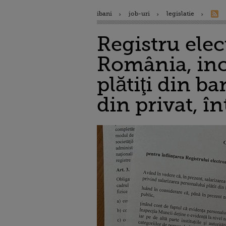
ibani
job-uri
legislatie
Registru elec
România, incl
plătiţi din ba
din privat, î