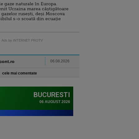
e gaze naturale în Europa.
nit Ucraina marea câștigătoare
 gazelor rusești, deși Moscova
sibilul s-o scoată din ecuație
Ads by INTERNET PROTV
ncont.ro
06.08.2026
cele mai comentate