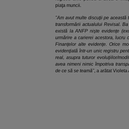
piaţa muncii.
"Am avut multe discuţii pe această 
transformării actualului Revisal. B
există la ANFP nişte evidenţe (excl
urmărire a carierei acestora, lucru c
Finanţelor alte evidenţe. Orice mod
evidenţiată într-un unic registru pe
real, asupra tuturor evoluţiilor/mod
avea nimeni nimic împotriva transp
de ce să se teamă"
, a arătat Violet