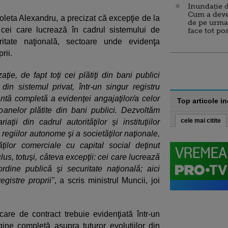
Inundație d
Cum a deve
ioleta Alexandru, a precizat că excepţie de la
de pe urma
 cei care lucrează în cadrul sistemului de
face tot po
ritate naţională, sectoare unde evidenţa
rii.
ie, de fapt toţi cei plătiţi din bani publici
 din sistemul privat, într-un singur registru
ntă completă a evidenţei angajaţilor/a celor
Top articole i
anelor plătite din bani publici. Dezvoltăm
cele mai citite
aţii din cadrul autorităţilor şi instituţiilor
 regiilor autonome şi a societăţilor naţionale,
ţilor comerciale cu capital social deţinut
lus, totuşi, câteva excepţii: cei care lucrează
rdine publică şi securitate naţională; aici
egistre proprii"
, a scris ministrul Muncii, joi
are de contract trebuie evidenţiată într-un
ine completă asupra tuturor evoluţiilor din