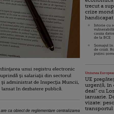
economică 
trecut a sup
crize mondi
handicapat 
Istorie cu 
vulnerabilă
cauza dator
de la BCE
Șomajul în 
de criză. R
puțini șom
fiinţarea unui registru electronic
Uniunea Europea
prindă şi salariaţii din sectorul
UE pregăte
t şi administrat de Inspecţia Muncii,
urgență, în
 lansat în dezbatere publică.
deal” cu Lo
ianuarie. 
vizate: pesc
transportul 
v are ca obiect de reglementare centralizarea