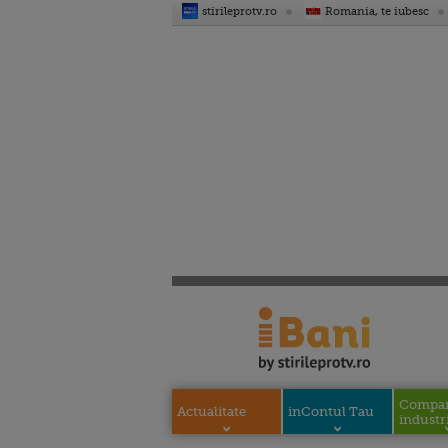
stirileprotv.ro
Romania, te iubesc
Compani
Actualitate
inContul Tau
industri