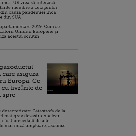
imes: UE vrea să interzică
 țările membre a cetăţenilor
 din cauza pandemiei încă
ve din SUA
roparlamentare 2019: Cum se
cătorii Uniunii Europene și
iza acestui scrutin
 gazoductul
 care asigura
ru Europa. Ce
cu livrările de
i spre
esecretizate: Catastrofa de la
el mai grav dezastru nuclear
 a fost precedată de alte
de mai mică amploare, ascunse