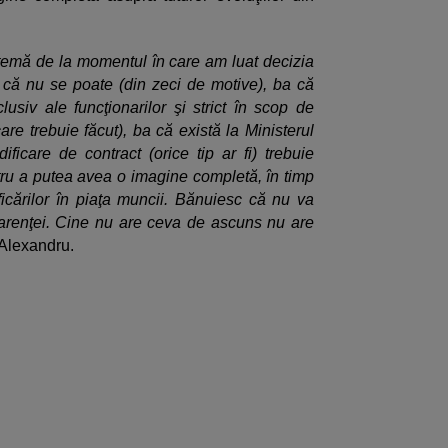
temă de la momentul în care am luat decizia
a că nu se poate (din zeci de motive), ba că
usiv ale funcţionarilor şi strict în scop de
are trebuie făcut), ba că există la Ministerul
ificare de contract (orice tip ar fi) trebuie
ntru a putea avea o imagine completă, în timp
ificărilor în piaţa muncii. Bănuiesc că nu va
arenţei. Cine nu are ceva de ascuns nu are
a Alexandru.