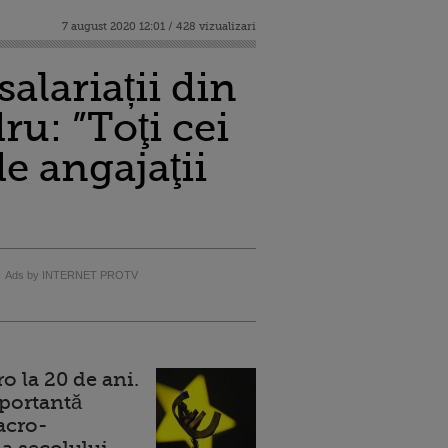
7 august 2020 12:01 / 428 vizualizari
alariații din
u: ”Toţi cei
de angajaţii
Ads by INTERNET PROTV
 la 20 de ani.
portantă
acro-