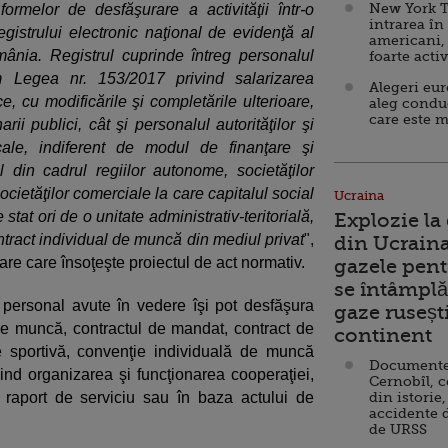
New York T
formelor de desfăşurare a activităţii într-o
intrarea în
egistrului electronic naţional de evidenţă al
americani,
nia. Registrul cuprinde întreg personalul
foarte acti
rm Legea nr. 153/2017 privind salarizarea
Alegeri eu
ce, cu modificările şi completările ulterioare,
aleg condu
care este m
rii publici, cât şi personalul autorităţilor şi
locale, indiferent de modul de finanţare şi
din cadrul regiilor autonome, societăţilor
ocietăţilor comerciale la care capitalul social
Ucraina
stat ori de o unitate administrativ-teritorială,
Explozie la
tract individual de muncă din mediul privat
",
din Ucraina
e care însoţeşte proiectul de act normativ.
gazele pent
se întâmplă 
de personal avute în vedere îşi pot desfăşura
gaze ruseșt
l de muncă, contractul de mandat, contract de
continent
e sportivă, convenţie individuală de muncă
Documente d
nd organizarea şi funcţionarea cooperaţiei,
Cernobîl, c
, raport de serviciu sau în baza actului de
din istorie,
accidente 
de URSS