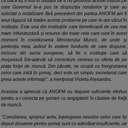
că dacă aş fi fost în situaţia de a nu gestiona aceste măsuri pe
care Guvernul le-a pus la dispoziţia românilor şi care au
solicitat o mobilizare fără precedent din partea ANOFM am fi
avut răgazul să tratăm aceste probleme pe care le-am văzut în
instituţie. Este una din instituţiile care beneficiază de cea mai
mare infrastructură şi resurse din toate cele care sunt în acest
moment în coordonarea Ministerului Muncii, de unde şi
pretenţia mea, având în vedere fondurile de care dispune,
inclusiv din surse europene, să fie o instituţie care să
reuşească într-adevăr să conecteze cererea cu oferta de pe
piaţa forţei de muncă. Din păcate, se ocupă cu înregistrarea
celor care intră în şomaj, deci este un simplu secretariat care
preia aceste informaţii"
, a menţionat Violeta Alexandru.
Aceasta a apreciat că ANOFM nu depune suficiente eforturi
pentru a-i conecta pe şomeri cu angajatorii în căutare de forţă
de muncă.
"Consilierea, sprijinul activ, înţelegerea nevoilor celor care îşi
depun dosarele pentru şomaj sunt cu adevărat insuficiente, iar