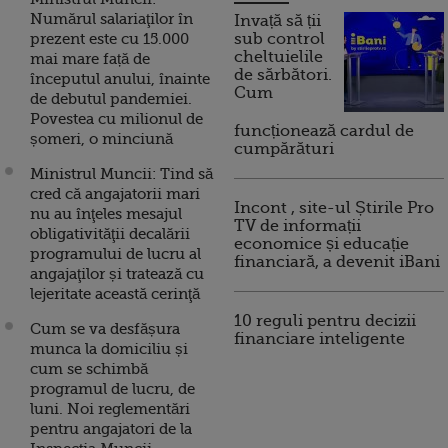
Numărul salariaţilor în
Invață să ții
prezent este cu 15.000
sub control
cheltuielile
mai mare față de
de sărbători.
începutul anului, înainte
Cum
de debutul pandemiei.
Povestea cu milionul de
funcționează cardul de
șomeri, o minciună
cumpărături
Ministrul Muncii: Tind să
cred că angajatorii mari
Incont , site-ul Știrile Pro
nu au înţeles mesajul
TV de informații
obligativităţii decalării
economice și educație
programului de lucru al
financiară, a devenit iBani
angajaţilor și tratează cu
lejeritate această cerinţă
10 reguli pentru decizii
Cum se va desfășura
financiare inteligente
munca la domiciliu și
cum se schimbă
programul de lucru, de
luni. Noi reglementări
pentru angajatori de la