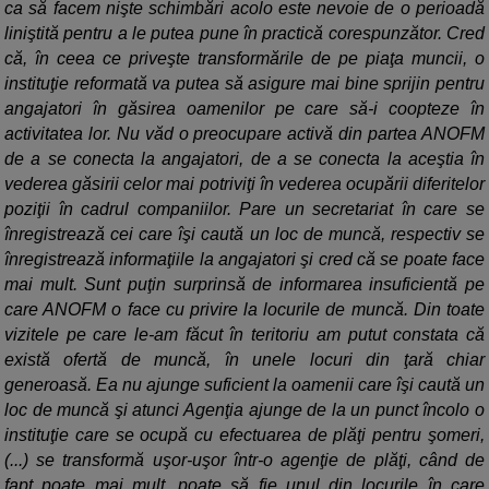
ca să facem nişte schimbări acolo este nevoie de o perioadă
liniştită pentru a le putea pune în practică corespunzător. Cred
că, în ceea ce priveşte transformările de pe piaţa muncii, o
instituţie reformată va putea să asigure mai bine sprijin pentru
angajatori în găsirea oamenilor pe care să-i coopteze în
activitatea lor. Nu văd o preocupare activă din partea ANOFM
de a se conecta la angajatori, de a se conecta la aceştia în
vederea găsirii celor mai potriviţi în vederea ocupării diferitelor
poziţii în cadrul companiilor. Pare un secretariat în care se
înregistrează cei care îşi caută un loc de muncă, respectiv se
înregistrează informaţiile la angajatori şi cred că se poate face
mai mult. Sunt puţin surprinsă de informarea insuficientă pe
care ANOFM o face cu privire la locurile de muncă. Din toate
vizitele pe care le-am făcut în teritoriu am putut constata că
există ofertă de muncă, în unele locuri din ţară chiar
generoasă. Ea nu ajunge suficient la oamenii care îşi caută un
loc de muncă şi atunci Agenţia ajunge de la un punct încolo o
instituţie care se ocupă cu efectuarea de plăţi pentru şomeri,
(...) se transformă uşor-uşor într-o agenţie de plăţi, când de
fapt poate mai mult, poate să fie unul din locurile în care