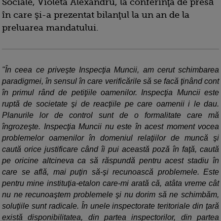
Sociale, Violeta Alexandru, la conferinţa de presă
în care şi-a prezentat bilanţul la un an de la
preluarea mandatului.
"În ceea ce priveşte Inspecţia Muncii, am cerut schimbarea
paradigmei, în sensul în care verificările să se facă ţinând cont
în primul rând de petiţiile oamenilor. Inspecţia Muncii este
ruptă de societate şi de reacţiile pe care oamenii i le dau.
Planurile lor de control sunt de o formalitate care mă
îngrozeşte. Inspecţia Muncii nu este în acest moment vocea
problemelor oamenilor în domeniul relaţiilor de muncă şi
caută orice justificare când îi pui această poză în faţă, caută
pe oricine altcineva ca să răspundă pentru acest stadiu în
care se află, mai puţin să-şi recunoască problemele. Este
pentru mine instituţia-etalon care-mi arată că, atâta vreme cât
nu ne recunoaştem problemele şi nu dorim să ne schimbăm,
soluţiile sunt radicale. În unele inspectorate teritoriale din ţară
există disponibilitatea, din partea inspectorilor, din partea