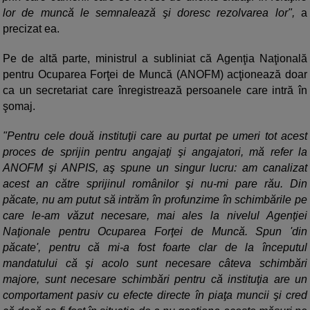
lor de muncă le semnalează şi doresc rezolvarea lor",
a
precizat ea.
Pe de altă parte, ministrul a subliniat că Agenţia Naţională
pentru Ocuparea Forţei de Muncă (ANOFM) acţionează doar
ca un secretariat care înregistrează persoanele care intră în
şomaj.
"Pentru cele două instituţii care au purtat pe umeri tot acest
proces de sprijin pentru angajaţi şi angajatori, mă refer la
ANOFM şi ANPIS, aş spune un singur lucru: am canalizat
acest an către sprijinul românilor şi nu-mi pare rău. Din
păcate, nu am putut să intrăm în profunzime în schimbările pe
care le-am văzut necesare, mai ales la nivelul Agenţiei
Naţionale pentru Ocuparea Forţei de Muncă. Spun 'din
păcate', pentru că mi-a fost foarte clar de la începutul
mandatului că şi acolo sunt necesare câteva schimbări
majore, sunt necesare schimbări pentru că instituţia are un
comportament pasiv cu efecte directe în piaţa muncii şi cred