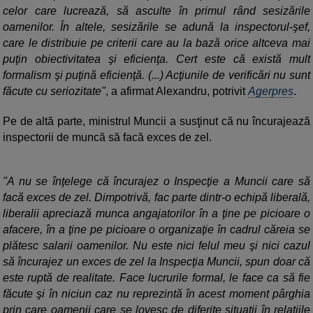
celor care lucrează, să asculte în primul rând sesizările
oamenilor. În altele, sesizările se adună la inspectorul-şef,
care le distribuie pe criterii care au la bază orice altceva mai
puţin obiectivitatea şi eficienţa. Cert este că există mult
formalism şi puţină eficienţă. (...) Acţiunile de verificări nu sunt
făcute cu seriozitate"
, a afirmat Alexandru, potrivit
Agerpres
.
Pe de altă parte, ministrul Muncii a susţinut că nu încurajează
inspectorii de muncă să facă exces de zel.
"A nu se înţelege că încurajez o Inspecţie a Muncii care să
facă exces de zel. Dimpotrivă, fac parte dintr-o echipă liberală,
liberalii apreciază munca angajatorilor în a ţine pe picioare o
afacere, în a ţine pe picioare o organizaţie în cadrul căreia se
plătesc salarii oamenilor. Nu este nici felul meu şi nici cazul
să încurajez un exces de zel la Inspecţia Muncii, spun doar că
este ruptă de realitate. Face lucrurile formal, le face ca să fie
făcute şi în niciun caz nu reprezintă în acest moment pârghia
prin care oamenii care se lovesc de diferite situaţii în relaţiile