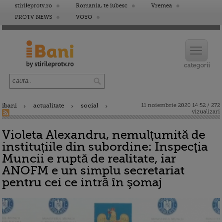
stirileprotv.ro
Romania, te iubesc
Vremea
PROTV NEWS
VOYO
ibani
actualitate
social
11 noiembrie 2020 14:52 / 272
vizualizari
Violeta Alexandru, nemulțumită de
instituțiile din subordine: Inspecţia
Muncii e ruptă de realitate, iar
ANOFM e un simplu secretariat
pentru cei ce intră în şomaj