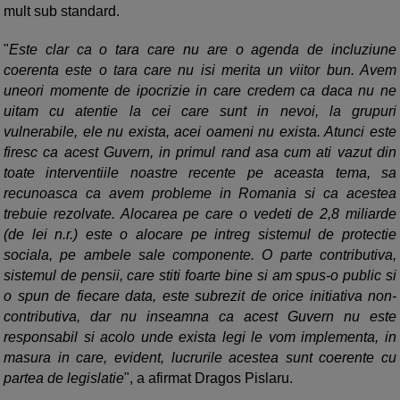
mult sub standard.
"
Este clar ca o tara care nu are o agenda de incluziune
coerenta este o tara care nu isi merita un viitor bun. Avem
uneori momente de ipocrizie in care credem ca daca nu ne
uitam cu atentie la cei care sunt in nevoi, la grupuri
vulnerabile, ele nu exista, acei oameni nu exista. Atunci este
firesc ca acest Guvern, in primul rand asa cum ati vazut din
toate interventiile noastre recente pe aceasta tema, sa
recunoasca ca avem probleme in Romania si ca acestea
trebuie rezolvate. Alocarea pe care o vedeti de 2,8 miliarde
(de lei n.r.) este o alocare pe intreg sistemul de protectie
sociala, pe ambele sale componente. O parte contributiva,
sistemul de pensii, care stiti foarte bine si am spus-o public si
o spun de fiecare data, este subrezit de orice initiativa non-
contributiva, dar nu inseamna ca acest Guvern nu este
responsabil si acolo unde exista legi le vom implementa, in
masura in care, evident, lucrurile acestea sunt coerente cu
partea de legislatie
", a afirmat Dragos Pislaru.