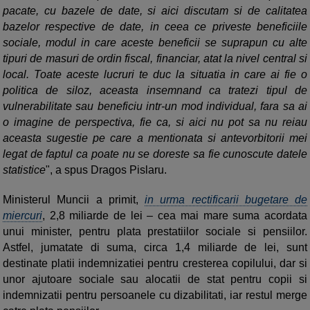
pacate, cu bazele de date, si aici discutam si de calitatea
bazelor respective de date, in ceea ce priveste beneficiile
sociale, modul in care aceste beneficii se suprapun cu alte
tipuri de masuri de ordin fiscal, financiar, atat la nivel central si
local. Toate aceste lucruri te duc la situatia in care ai fie o
politica de siloz, aceasta insemnand ca tratezi tipul de
vulnerabilitate sau beneficiu intr-un mod individual, fara sa ai
o imagine de perspectiva, fie ca, si aici nu pot sa nu reiau
aceasta sugestie pe care a mentionata si antevorbitorii mei
legat de faptul ca poate nu se doreste sa fie cunoscute datele
statistice
", a spus Dragos Pislaru.
Ministerul Muncii a primit,
in urma rectificarii bugetare de
miercuri
, 2,8 miliarde de lei – cea mai mare suma acordata
unui minister, pentru plata prestatiilor sociale si pensiilor.
Astfel, jumatate di suma, circa 1,4 miliarde de lei, sunt
destinate platii indemnizatiei pentru cresterea copilului, dar si
unor ajutoare sociale sau alocatii de stat pentru copii si
indemnizatii pentru persoanele cu dizabilitati, iar restul merge