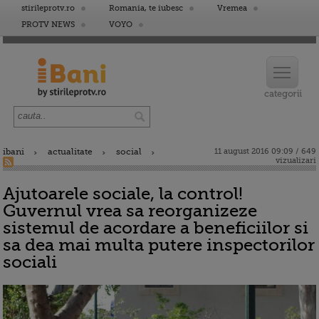
stirileprotv.ro
Romania, te iubesc
Vremea
PROTV NEWS
VOYO
ibani
actualitate
social
11 august 2016 09:09 / 649
vizualizari
Ajutoarele sociale, la control!
Guvernul vrea sa reorganizeze
sistemul de acordare a beneficiilor si
sa dea mai multa putere inspectorilor
sociali