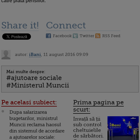
catre plata pensiilor.
Share it!
Connect
Facebook
Twitter
RSS Feed
autor:
iBani
, 11 august 2016 09:09
Mai multe despre:
#ajutoare sociale
#Ministerul Muncii
Pe acelasi subiect:
Prima pagina pe
scurt:
Dupa salarizarea
bugetarilor, ministrul
Invață să ții
Muncii reclama haosul
sub control
cheltuielile
din sistemul de acordare
de sărbători.
a ajutoarelor sociale: