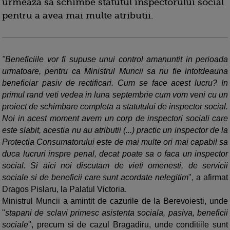
urmeaza sa schimbe statutul inspectorului social
pentru a avea mai multe atributii.
"Beneficiile vor fi supuse unui control amanuntit in perioada
urmatoare, pentru ca Ministrul Muncii sa nu fie intotdeauna
beneficiar pasiv de rectificari. Cum se face acest lucru? In
primul rand veti vedea in luna septembrie cum vom veni cu un
proiect de schimbare completa a statutului de inspector social.
Noi in acest moment avem un corp de inspectori sociali care
este slabit, acestia nu au atributii (...) practic un inspector de la
Protectia Consumatorului este de mai multe ori mai capabil sa
duca lucruri inspre penal, decat poate sa o faca un inspector
social. Si aici noi discutam de vieti omenesti, de servicii
sociale si de beneficii care sunt acordate nelegitim
", a afirmat
Dragos Pislaru, la Palatul Victoria.
Ministrul Muncii a amintit de cazurile de la Berevoiesti, unde
"
stapani de sclavi primesc asistenta sociala, pasiva, beneficii
sociale
", precum si de cazul Bragadiru, unde conditiile sunt