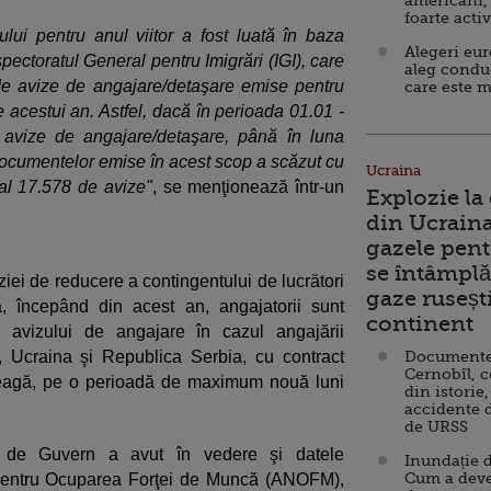
americani,
foarte acti
lui pentru anul viitor a fost luată în baza
Alegeri eu
pectoratul General pentru Imigrări (IGI), care
aleg condu
de avize de angajare/detaşare emise pentru
care este m
le acestui an. Astfel, dacă în perioada 01.01 -
avize de angajare/detaşare, până în luna
ocumentelor emise în acest scop a scăzut cu
Ucraina
tal 17.578 de avize"
, se menţionează într-un
Explozie la
din Ucraina
gazele pent
se întâmplă 
ziei de reducere a contingentului de lucrători
gaze ruseșt
ă, începând din acest an, angajatorii sunt
continent
ii avizului de angajare în cazul angajării
, Ucraina şi Republica Serbia, cu contract
Documente d
Cernobîl, c
reagă, pe o perioadă de maximum nouă luni
din istorie,
accidente 
de URSS
de Guvern a avut în vedere şi datele
Inundație d
Cum a deve
pentru Ocuparea Forţei de Muncă (ANOFM),