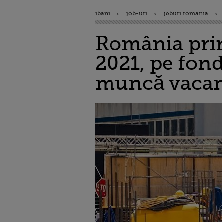
ibani
job-uri
joburi romania
România prime
2021, pe fond
muncă vacant