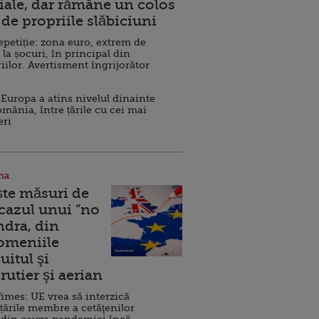
ale, dar rămâne un colos
de propriile slăbiciuni
repetiție: zona euro, extrem de
 la șocuri, în principal din
iilor. Avertisment îngrijorător
Europa a atins nivelul dinainte
omânia, între țările cu cei mai
eri
na
ște măsuri de
 cazul unui ”no
ndra, din
Domeniile
uitul şi
rutier şi aerian
imes: UE vrea să interzică
 țările membre a cetăţenilor