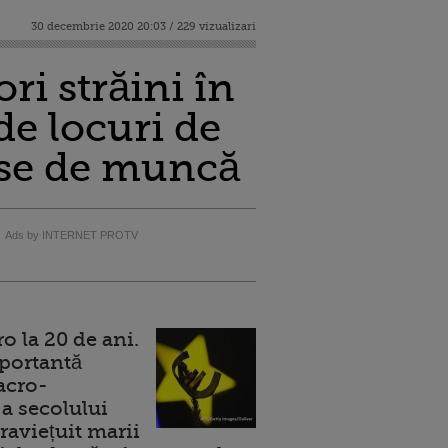
30 decembrie 2020 20:03 / 229 vizualizari
ri străini în
de locuri de
ise de muncă
Ads by INTERNET PROTV
 la 20 de ani.
portantă
acro-
a secolului
raviețuit marii