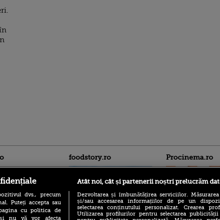
ri.
în
in
ro
foodstory.ro
Procinema.ro
fidențiale
Atât noi, cât și partenerii noștri prelucrăm dat
ozitivul dvs., precum
Dezvoltarea și îmbunătățirea serviciilor. Măsurarea
și/sau accesarea informațiilor de pe un dispoziti
al. Puteți accepta sau
selectarea conținutului personalizat. Crearea prof
pagina cu politica de
Utilizarea profilurilor pentru selectarea publicității
i și nu vă vor afecta