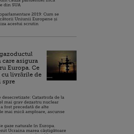
 din cauza pandemiei încă
ve din SUA
roparlamentare 2019: Cum se
cătorii Uniunii Europene și
iza acestui scrutin
 gazoductul
 care asigura
ru Europa. Ce
cu livrările de
i spre
esecretizate: Catastrofa de la
el mai grav dezastru nuclear
 a fost precedată de alte
de mai mică amploare, ascunse
e gaze naturale în Europa.
nit Ucraina marea câștigătoare