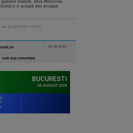
 gazelor rusești, deși Moscova
sibilul s-o scoată din ecuație
Ads by INTERNET PROTV
ncont.ro
06.08.2026
cele mai comentate