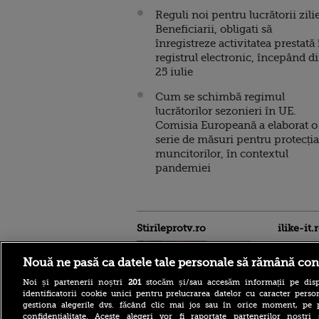
Reguli noi pentru lucrătorii zilie
Beneficiarii, obligati să
înregistreze activitatea prestată 
registrul electronic, începând d
25 iulie
Cum se schimbă regimul
lucrătorilor sezonieri în UE.
Comisia Europeană a elaborat o
serie de măsuri pentru protecția
muncitorilor, în contextul
pandemiei
Stirileprotv.ro
ilike-it.
Nouă ne pasă ca datele tale personale să rămână con
Noi și partenerii noștri
201
stocăm și/sau accesăm informații pe disp
identificatorii cookie unici pentru prelucrarea datelor cu caracter person
gestiona alegerile dvs. făcând clic mai jos sau în orice moment, pe 
confidențialitate. Aceste alegeri vor fi raportate partenerilor noștr