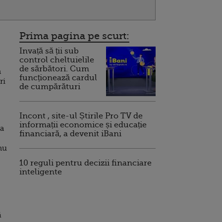
Prima pagina pe scurt:
Invață să ții sub
control cheltuielile
de sărbători. Cum
n
funcționează cardul
ri
de cumpărături
Incont , site-ul Știrile Pro TV de
informații economice și educație
ia
financiară, a devenit iBani
nu
10 reguli pentru decizii financiare
inteligente
ă