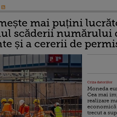
ște mai puțini lucrăto
ul scăderii numărului 
e și a cererii de perm
Criza datoriilor
Moneda euro
Cea mai im
realizare m
economică 
trecut a sup