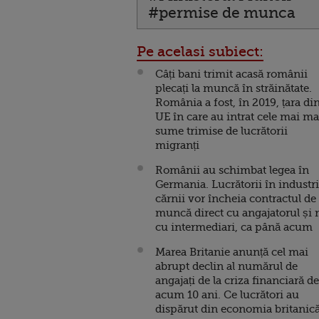
#permise de munca
Pe acelasi subiect:
Câți bani trimit acasă românii
plecați la muncă în străinătate.
România a fost, în 2019, țara di
UE în care au intrat cele mai ma
sume trimise de lucrătorii
migranți
Românii au schimbat legea în
Germania. Lucrătorii în industr
cărnii vor încheia contractul de
muncă direct cu angajatorul și 
cu intermediari, ca până acum
Marea Britanie anunță cel mai
abrupt declin al numărul de
angajați de la criza financiară de
acum 10 ani. Ce lucrători au
dispărut din economia britanic