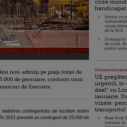
crize mondi
handicapat 
Istorie cu 
vulnerabilă
cauza dator
de la BCE
Șomajul în 
de criză. R
puțini șom
Uniunea Europea
ăini nou-admişi pe piaţa forţei de
UE pregăte
5.000 de persoane, conform unui
urgență, în
miercuri de Executiv.
deal” cu Lo
ianuarie. 
vizate: pesc
transportul 
 stabilirea contingentului de lucrători străini
 în 2021 prevede un contingent de 25.000 de
New York T
intrarea în