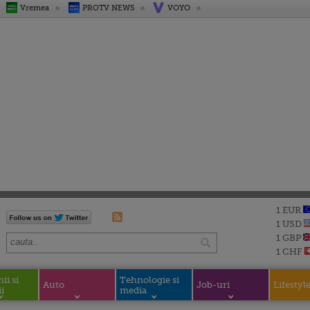
Vremea
PROTV NEWS
VOYO
1 EUR
1 USD
1 GBP
1 CHF
i si
Tehnologie si
Auto
Job-uri
Lifestyl
i
media