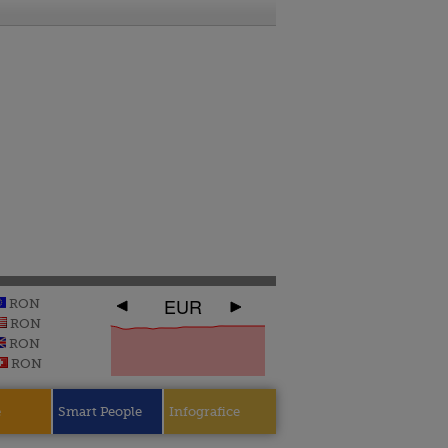
EUR
RON
RON
RON
RON
e
Smart People
Infografice