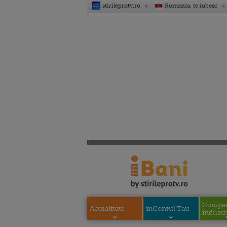
stirileprotv.ro
Romania, te iubesc
Compani
Actualitate
inContul Tau
industri