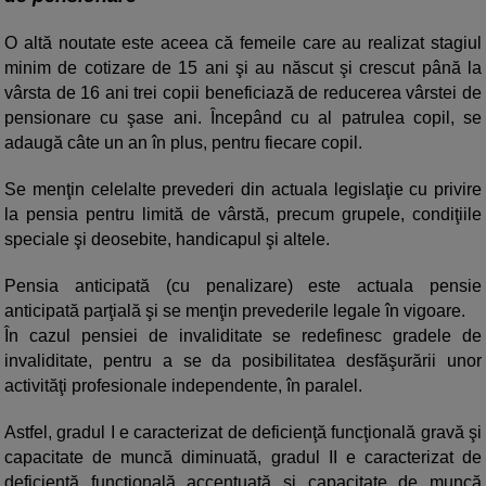
O altă noutate este aceea că femeile care au realizat stagiul
minim de cotizare de 15 ani şi au născut şi crescut până la
vârsta de 16 ani trei copii beneficiază de reducerea vârstei de
pensionare cu şase ani. Începând cu al patrulea copil, se
adaugă câte un an în plus, pentru fiecare copil.
Se menţin celelalte prevederi din actuala legislaţie cu privire
la pensia pentru limită de vârstă, precum grupele, condiţiile
speciale şi deosebite, handicapul şi altele.
Pensia anticipată (cu penalizare) este actuala pensie
anticipată parţială şi se menţin prevederile legale în vigoare.
În cazul pensiei de invaliditate se redefinesc gradele de
invaliditate, pentru a se da posibilitatea desfăşurării unor
activităţi profesionale independente, în paralel.
Astfel, gradul I e caracterizat de deficienţă funcţională gravă şi
capacitate de muncă diminuată, gradul II e caracterizat de
deficienţă funcţională accentuată şi capacitate de muncă