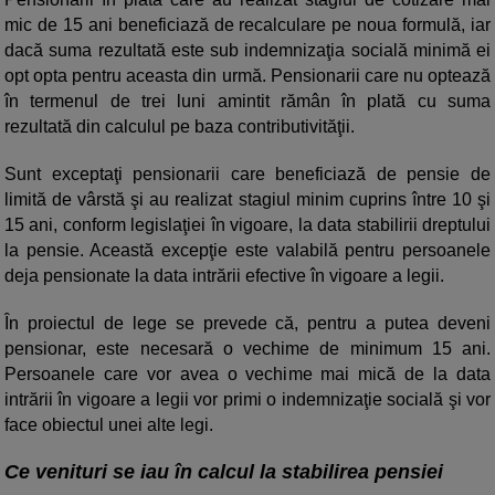
mic de 15 ani beneficiază de recalculare pe noua formulă, iar
dacă suma rezultată este sub indemnizaţia socială minimă ei
opt opta pentru aceasta din urmă. Pensionarii care nu optează
în termenul de trei luni amintit rămân în plată cu suma
rezultată din calculul pe baza contributivităţii.
Sunt exceptaţi pensionarii care beneficiază de pensie de
limită de vârstă şi au realizat stagiul minim cuprins între 10 şi
15 ani, conform legislaţiei în vigoare, la data stabilirii dreptului
la pensie. Această excepţie este valabilă pentru persoanele
deja pensionate la data intrării efective în vigoare a legii.
În proiectul de lege se prevede că, pentru a putea deveni
pensionar, este necesară o vechime de minimum 15 ani.
Persoanele care vor avea o vechime mai mică de la data
intrării în vigoare a legii vor primi o indemnizaţie socială şi vor
face obiectul unei alte legi.
Ce venituri se iau în calcul la stabilirea pensiei