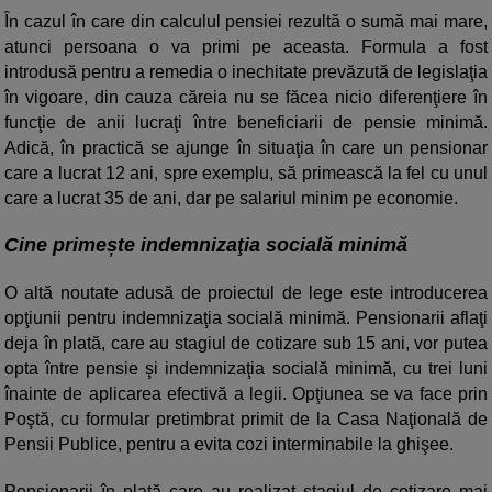
În cazul în care din calculul pensiei rezultă o sumă mai mare,
atunci persoana o va primi pe aceasta. Formula a fost
introdusă pentru a remedia o inechitate prevăzută de legislaţia
în vigoare, din cauza căreia nu se făcea nicio diferenţiere în
funcţie de anii lucraţi între beneficiarii de pensie minimă.
Adică, în practică se ajunge în situaţia în care un pensionar
care a lucrat 12 ani, spre exemplu, să primească la fel cu unul
care a lucrat 35 de ani, dar pe salariul minim pe economie.
Cine primește indemnizaţia socială minimă
O altă noutate adusă de proiectul de lege este introducerea
opţiunii pentru indemnizaţia socială minimă. Pensionarii aflaţi
deja în plată, care au stagiul de cotizare sub 15 ani, vor putea
opta între pensie şi indemnizaţia socială minimă, cu trei luni
înainte de aplicarea efectivă a legii. Opţiunea se va face prin
Poştă, cu formular pretimbrat primit de la Casa Naţională de
Pensii Publice, pentru a evita cozi interminabile la ghişee.
Pensionarii în plată care au realizat stagiul de cotizare mai