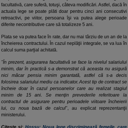
facultativă, care suferă, totuşi, câteva modificări. Astfel, dacă în
actuala lege se poate plăti doar pentru cinci ani consecutivi
retroactivi, pe viitor, persoana îşi va putea alege perioade
diferite necontributive care să totalizeze 5 ani.
Plata se va putea face în rate, dar nu mai târziu de un an de la
încheierea contractului. În cazul neplăţii integrale, se va lua în
calcul suma parţial achitată.
"În prezent, asigurarea facultativă se face la nivelul salariului
minim, dar în practică s-a demonstrat că aceasta nu asigură
nici măcar pensia minim garantată, astfel că s-a decis
folosirea salariului mediu ca indicator. Acest tip de contract se
încheie doar în cazul persoanelor care au realizat stagiul
minim de 15 ani. Se menţin prevederile referitoare la
contractul de asigurare pentru perioadele viitoare încheierii
lui, cu noua bază de calcul
", au explicat reprezentanţii
ministerului.
Citește și:
Hossu: Noua lege discriminează femeile, care