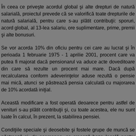
În ceea ce priveşte acordul global şi alte drepturi de natură
salarială, proiectul prevede că se valorifică toate drepturile de
natură salarială, pentru care s-au plătit contribuţii: sporuri,
acord global, al 13-lea salariu, ore suplimentare, prime, premii
şi alte bonusuri.
Se vor acorda 10% din oficiu pentru cei care au lucrat şi în
perioada 1 februarie 1975 - 1 aprilie 2001, procent care va
putea fi majorat dacă pensionarul va aduce acte doveditoare
din care să rezulte un procent mai mare. Dacă după
recalcularea conform adeverinţelor aduse rezultă o pensie
mai mică, atunci se păstrează pensia calculată cu majorarea
de 10% acordată iniţial.
Această modificare a fost operată deoarece pentru astfel de
venituri s-au plătit contribuţii şi, cu toate acestea, ele nu sunt
luate în calcul, în prezent, la stabilirea pensiei.
Condiţiile speciale şi deosebite şi fostele grupe de muncă se