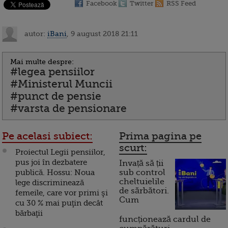
Facebook
Twitter
RSS Feed
autor:
iBani
, 9 august 2018 21:11
Mai multe despre:
#legea pensiilor
#Ministerul Muncii
#punct de pensie
#varsta de pensionare
Pe acelasi subiect:
Prima pagina pe
scurt:
Proiectul Legii pensiilor,
pus joi în dezbatere
Invață să ții
publică. Hossu: Noua
sub control
cheltuielile
lege discriminează
de sărbători.
femeile, care vor primi şi
Cum
cu 30 % mai puţin decât
bărbaţii
funcționează cardul de