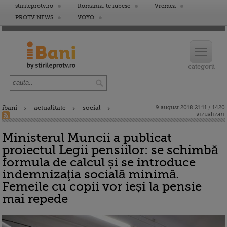
stirileprotv.ro
Romania, te iubesc
Vremea
PROTV NEWS
VOYO
ibani
actualitate
social
9 august 2018 21:11 / 1420
vizualizari
Ministerul Muncii a publicat
proiectul Legii pensiilor: se schimbă
formula de calcul și se introduce
indemnizaţia socială minimă.
Femeile cu copii vor ieși la pensie
mai repede