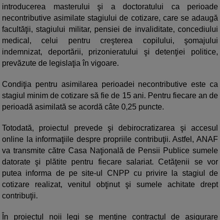
introducerea masterului şi a doctoratului ca perioade
necontributive asimilate stagiului de cotizare, care se adaugă
facultăţii, stagiului militar, pensiei de invaliditate, concediului
medical, celui pentru creşterea copilului, şomajului
indemnizat, deportării, prizonieratului şi detenţiei politice,
prevăzute de legislaţia în vigoare.
Condiţia pentru asimilarea perioadei necontributive este ca
stagiul minim de cotizare să fie de 15 ani. Pentru fiecare an de
perioadă asimilată se acordă câte 0,25 puncte.
Totodată, proiectul prevede şi debirocratizarea şi accesul
online la informaţiile despre propriile contribuţii. Astfel, ANAF
va transmite către Casa Naţională de Pensii Publice sumele
datorate şi plătite pentru fiecare salariat. Cetăţenii se vor
putea informa de pe site-ul CNPP cu privire la stagiul de
cotizare realizat, venitul obţinut şi sumele achitate drept
contribuţii.
În proiectul noii legi se menţine contractul de asigurare