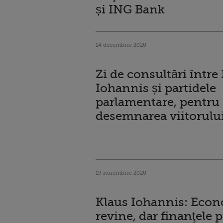
și ING Bank
14 decembrie 2020
Zi de consultări între
Iohannis și partidele
parlamentare, pentru
desemnarea viitorulu
19 noiembrie 2020
Klaus Iohannis: Econ
revine, dar finanţele 