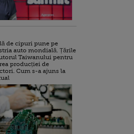
lă de cipuri pune pe
stria auto mondială. Țările
jutorul Taiwanului pentru
ea producției de
tori. Cum s-a ajuns la
tual