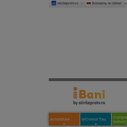
stirileprotv.ro
Romania, te iubesc
Compani
Actualitate
inContul Tau
industri