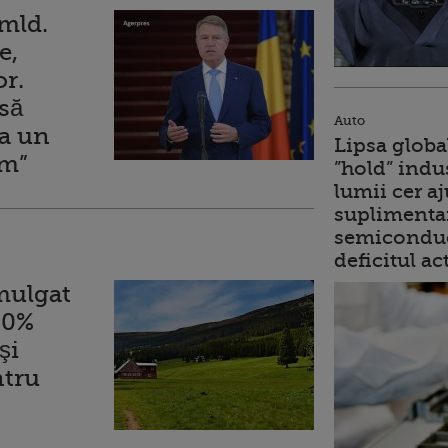
mld.
e,
or.
să
Auto
a un
Lipsa globa
im”
”hold” indu
lumii cer a
suplimentar
semiconduc
deficitul ac
mulgat
50%
şi
ntru