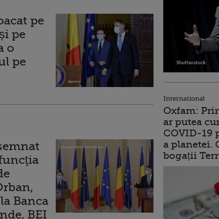
oacat pe
și pe
a o
ul pe
International
Oxfam: Prim
ar putea cu
COVID-19 p
a planetei.
esemnat
bogații Ter
funcţia
de
Orban,
 la Banca
ande, BEI