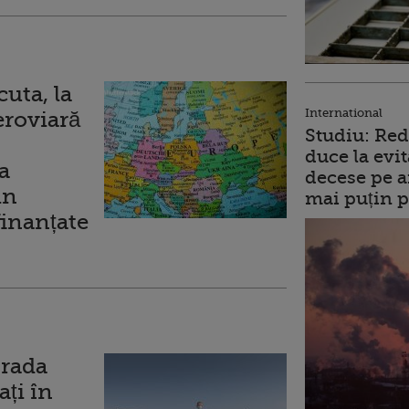
uta, la
International
eroviară
Studiu: Red
duce la evit
a
decese pe a
in
mai puțin p
finanțate
trada
ți în