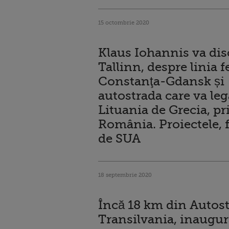
15 octombrie 2020
Klaus Iohannis va disc
Tallinn, despre linia f
Constanţa-Gdansk și
autostrada care va leg
Lituania de Grecia, pr
România. Proiectele, 
de SUA
18 septembrie 2020
Încă 18 km din Autos
Transilvania, inaugura