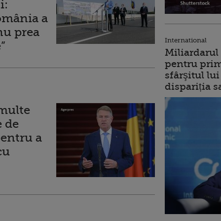
i:
omânia a
nu prea
International
”
Miliardarul
pentru prim
sfârşitul l
dispariția s
 multe
 de
pentru a
cu