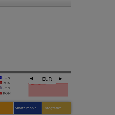
EUR
RON
RON
RON
RON
e
Smart People
Infografice