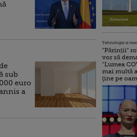
mă
Tehnologie si me
”Părinții” 
vor să dema
"Lumea COV
de
mai multă a
ță sub
ţine pe oam
.000 euro
hannis a