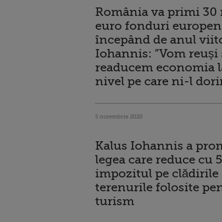
România va primi 30 
euro fonduri europen
începând de anul viit
Iohannis: ”Vom reuși 
readucem economia l
nivel pe care ni-l dor
5 noiembrie 2020
Kalus Iohannis a pro
legea care reduce cu 
impozitul pe clădirile 
terenurile folosite pe
turism