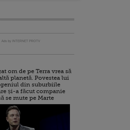
Ads by INTERNET PROTV
at om de pe Terra vrea să
altă planetă. Povestea lui
geniul din suburbiile
care și-a făcut companie
 să se mute pe Marte