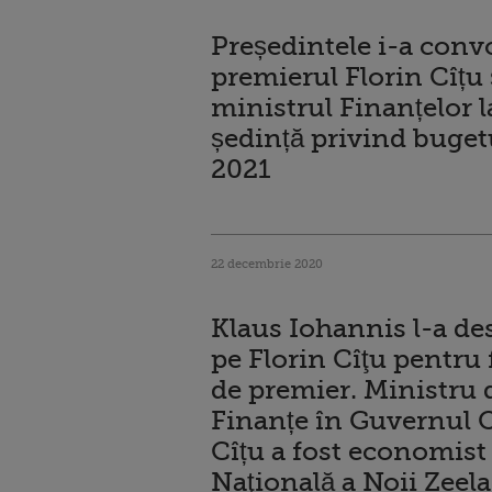
Președintele i-a conv
premierul Florin Cîțu 
ministrul Finanțelor l
ședință privind buget
2021
22 decembrie 2020
Klaus Iohannis l-a d
pe Florin Cîţu pentru 
de premier. Ministru 
Finanțe în Guvernul 
Cîțu a fost economist
Naţională a Noii Zeel