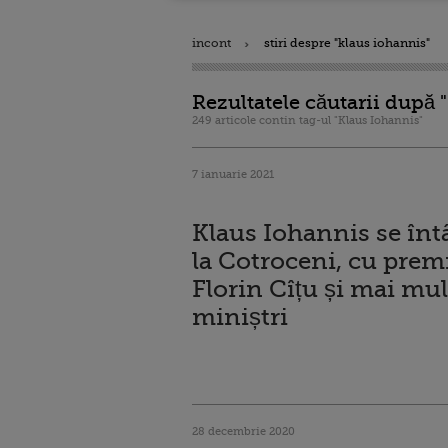
incont
stiri despre "klaus iohannis"
Rezultatele căutarii după 
249 articole contin tag-ul "Klaus Iohannis"
7 ianuarie 2021
Klaus Iohannis se înt
la Cotroceni, cu prem
Florin Cîțu și mai mul
miniștri
28 decembrie 2020