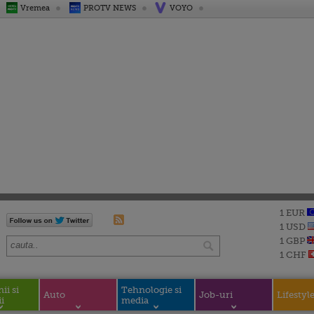
Vremea
PROTV NEWS
VOYO
1 EUR
1 USD
1 GBP
1 CHF
i si
Tehnologie si
Auto
Job-uri
Lifestyl
i
media