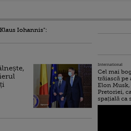
"Klaus Iohannis":
International
âlnește,
Cel mai bog
ierul
trăiască pe 
ți
Elon Musk, 
Pretoriei, 
spațială ca