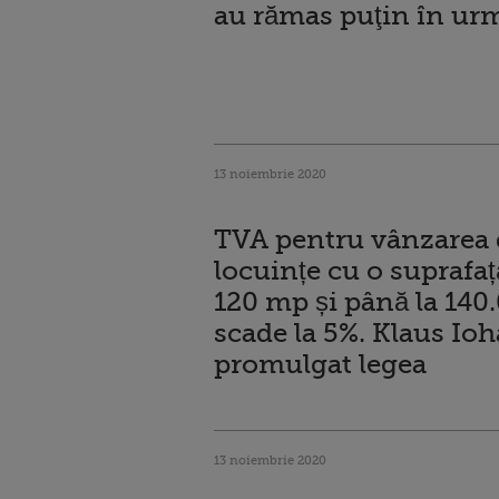
au rămas puţin în ur
13 noiembrie 2020
TVA pentru vânzarea 
locuințe cu o suprafa
120 mp și până la 140
scade la 5%. Klaus Io
promulgat legea
13 noiembrie 2020