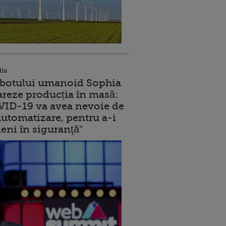
dia
robotului umanoid Sophia
reze producția în masă:
ID-19 va avea nevoie de
utomatizare, pentru a-i
eni în siguranţă"