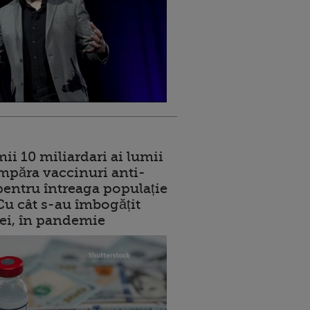
ii 10 miliardari ai lumii
mpăra vaccinuri anti-
entru întreaga populație
 Cu cât s-au îmbogățit
rei, în pandemie