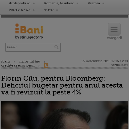
stirileprotv.ro
Romania, te iubesc
Vremea
PROTV NEWS
VOYO
ibani
incontul tau
25 noiembrie 2019 17:16 / 290
vizualizari
credite si economii
Florin Cîțu, pentru Bloomberg:
Deficitul bugetar pentru anul acesta
va fi revizuit la peste 4%