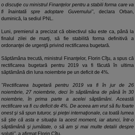
o discuţie cu ministrul Finanţelor pentru a stabili forma care va
fi înaintată spre adoptare Guvernului"
, declara Orban,
duminică, la sediul PNL.
Luni, premierul a precizat că obiectivul său este ca, până la
finalul zilei de marţi, să fie stabilită forma definitivă a
ordonanţei de urgenţă privind rectificarea bugetară.
Săptămâna trecută, ministrul Finanţelor, Florin Cîţu, a spus că
rectificarea bugetară pentru 2019 va fi făcută în ultima
săptămână din luna noiembrie pe un deficit de 4%.
"Rectificarea bugetară pentru 2019 va fi în jur de 26
noiembrie, 27 noiembrie, deci în săptămâna de până în 30
noiembrie, în prima parte a acelei săptămâni. Această
rectificare va fi cu deficit de 4%. De aceea am vrut să fiu foarte
onest şi să spun tuturor, şi pieţei internaţionale, ca toată lumea
să ştie că asta e situaţia la acest moment, iar atunci, într-o
săptămână şi jumătate, o să am şi mai multe detalii despre
soluţii"
, a afirmat Florin Cîţu.