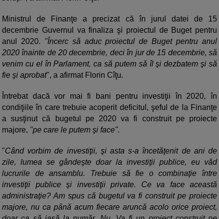
Ministrul de Finanţe a precizat că în jurul datei de 15
decembrie Guvernul va finaliza şi proiectul de Buget pentru
anul 2020.
"Încerc să aduc proiectul de Buget pentru anul
2020 înainte de 20 decembrie, deci în jur de 15 decembrie, să
venim cu el în Parlament, ca să putem să îl şi dezbatem şi să
fie şi aprobat
", a afirmat Florin Cîţu.
Întrebat dacă vor mai fi bani pentru investiţii în 2020, în
condiţiile în care trebuie acoperit deficitul, şeful de la Finanţe
a susţinut că bugetul pe 2020 va fi construit pe proiecte
majore,
"pe care le putem şi face".
"
Când vorbim de investiţii, şi asta s-a încetăţenit de ani de
zile, lumea se gândeşte doar la investiţii publice, eu văd
lucrurile de ansamblu. Trebuie să fie o combinaţie între
investiţii publice şi investiţii private. Ce va face această
administraţie? Am spus că bugetul va fi construit pe proiecte
majore, nu ca până acum fiecare aruncă acolo orice proiect,
doar ca să iasă la număr. Nu. Va fi un proiect construit pe