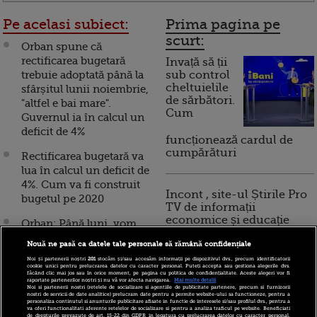
Pe acelasi subiect:
Prima pagina pe
scurt:
Orban spune că
rectificarea bugetară
Invață să ții
trebuie adoptată până la
sub control
cheltuielile
sfârșitul lunii noiembrie,
de sărbători.
"altfel e bai mare".
Cum
Guvernul ia în calcul un
deficit de 4%
funcționează cardul de
cumpărături
Rectificarea bugetară va
lua în calcul un deficit de
4%. Cum va fi construit
Incont , site-ul Știrile Pro
bugetul pe 2020
TV de informații
economice și educație
Orban: Până luni, vom
financiară, a devenit iBani
avea scenariile şi
Nouă ne pasă ca datele tale personale să rămână confidențiale
formulele pentru
Noi și partenerii noștri
201
stocăm și/sau accesăm informații pe dispozitivul dvs., precum identificatorii
creşterea salariului
cookie unici pentru prelucrarea datelor cu caracter personal. Puteți accepta sau gestiona alegerile dvs.
10 reguli pentru decizii
făcând clic mai jos sau în orice moment, pe pagina cu politica de confidențialitate. Aceste alegeri vor fi
minim. Nu pot să spun
raportate partenerilor noștri și nu vă vor afecta navigarea.
Mai multe detalii
financiare inteligente
Noi si partenerii nostri (retelele de socializare si agentiile de publicitate partenere, precum si furnizorii
că va fi majorat cu 7,2%
nostri de servicii de date analitice) prelucram date pentru a permite website-ului sa functioneze, pentru a
personaliza continutul si anunturile publicitare afisate in functie de interesele si/sau profilul dvs., pentru a
va oferi functionalitati aferente retelelor de socializare si pentru a analiza traficul pe website. Beneficiati
de drepturile prevazute de art. 15-22 din GDPR in legatura cu prelucrarea datelor cu caracter personal.