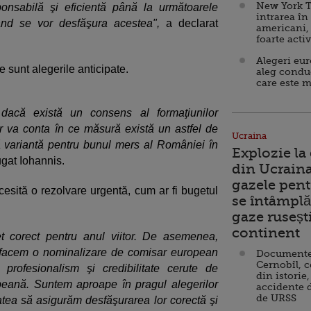
New York T
onsabilă şi eficientă până la următoarele
intrarea în
când se vor desfăşura acestea",
a declarat
americani,
foarte acti
Alegeri eu
e sunt alegerile anticipate.
aleg condu
care este m
dacă există un consens al formaţiunilor
or va conta în ce măsură există un astfel de
Ucraina
 variantă pentru bunul mers al României în
Explozie la
ugat Iohannis.
din Ucraina
gazele pent
cesită o rezolvare urgentă, cum ar fi bugetul
se întâmplă 
gaze ruseșt
continent
corect pentru anul viitor. De asemenea,
ă facem o nominalizare de comisar european
Documente d
Cernobîl, c
profesionalism şi credibilitate cerute de
din istorie,
peană. Suntem aproape în pragul alegerilor
accidente 
de URSS
atea să asigurăm desfăşurarea lor corectă şi