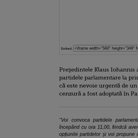
Embed:
Preşedintele Klaus Iohannis 
partidele parlamentare la pri
că este nevoie urgentă de u
cenzură a fost adoptată în P
"Voi convoca partidele parlamen
începând cu ora 11,00, fiindcă ave
opţiunile partidelor şi voi propune