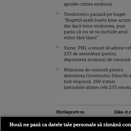
aprobe citirea moțiunii
Teodorovici pariază pe buget:
“Bugetul arată foarte bine acum
dar dacă trece moțiunea, pun
pariu că nu se va închide anul
viitor fără tăieri"
Surse: PNL a reușit să adune ce
233 de semnături pentru
depunerea moțiunii de cenzură
Moțiunea de cenzură pentru
demiterea Guvernului Dăncilă a
fost respinsă. 200 voturi
favorabile dintre cele 233 neces
Stirileprotv.ro
ilike-it.
Nouă ne pasă ca datele tale personale să rămână con