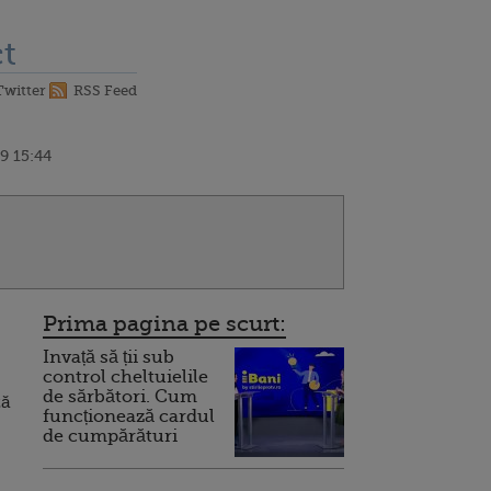
t
Twitter
RSS Feed
9 15:44
Prima pagina pe scurt:
Invață să ții sub
control cheltuielile
de sărbători. Cum
ză
funcționează cardul
de cumpărături