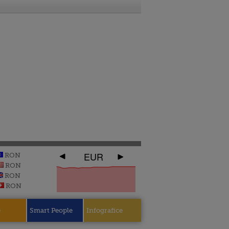
EUR
RON
RON
RON
RON
e
Smart People
Infografice