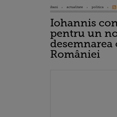
ibani
actualitate
politica
Iohannis conv
pentru un no
desemnarea c
României