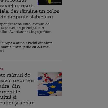
a secolului
raviețuit marii
ale, dar rămâne un colos
de propriile slăbiciuni
repetiție: zona euro, extrem de
 la șocuri, în principal din
iilor. Avertisment îngrijorător
Europa a atins nivelul dinainte
omânia, între țările cu cei mai
eri
na
ște măsuri de
 cazul unui ”no
ndra, din
Domeniile
uitul şi
rutier şi aerian