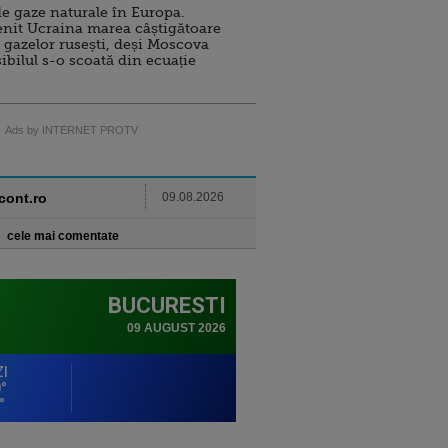
e gaze naturale în Europa.
nit Ucraina marea câștigătoare
 gazelor rusești, deși Moscova
sibilul s-o scoată din ecuație
Ads by INTERNET PROTV
ncont.ro
09.08.2026
cele mai comentate