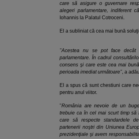
care să asigure o guvernare resp
alegeri parlamentare, indiferent 
Iohannis la Palatul Cotroceni.
El a subliniat că cea mai bună soluţi
"Acestea nu se pot face decât 
parlamentare. În cadrul consultăril
consens şi care este cea mai bună
perioada imediat următoare"
, a adă
El a spus că sunt chestiuni care ne
pentru anul viitor.
"
România are nevoie de un buget 
trebuie ca în cel mai scurt timp s
care să respecte standardele de 
partenerii noştri din Uniunea Euro
prezidenţiale şi avem responsabilit