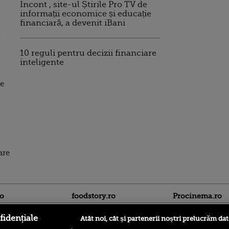
Incont , site-ul Știrile Pro TV de
informații economice și educație
financiară, a devenit iBani
,
10 reguli pentru decizii financiare
inteligente
le
are
ro
foodstory.ro
Procinema.ro
fidențiale
Atât noi, cât și partenerii noștri prelucrăm dat