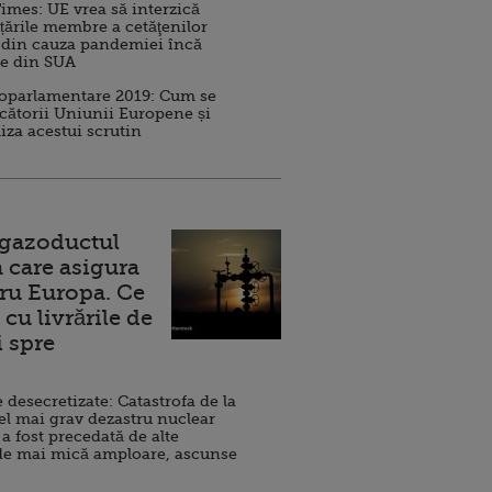
imes: UE vrea să interzică
 țările membre a cetăţenilor
 din cauza pandemiei încă
ve din SUA
roparlamentare 2019: Cum se
cătorii Uniunii Europene și
iza acestui scrutin
 gazoductul
 care asigura
ru Europa. Ce
cu livrările de
i spre
esecretizate: Catastrofa de la
el mai grav dezastru nuclear
 a fost precedată de alte
de mai mică amploare, ascunse