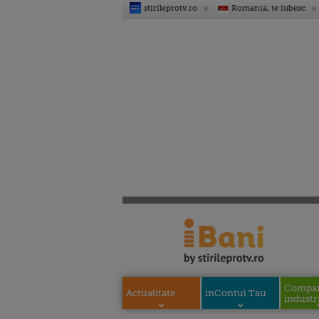
stirileprotv.ro
Romania, te iubesc
Compani
Actualitate
inContul Tau
industri