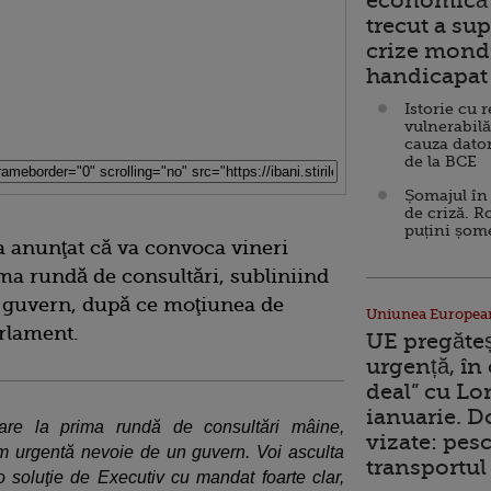
economică 
trecut a sup
crize mondi
handicapat 
Istorie cu 
vulnerabilă
cauza dator
de la BCE
Șomajul în 
de criză. R
puțini șom
a anunţat că va convoca vineri
ma rundă de consultări, subliniind
n guvern, după ce moţiunea de
Uniunea Europea
arlament.
UE pregăte
urgență, în
deal” cu Lo
ianuarie. 
tare la prima rundă de consultări mâine,
vizate: pesc
m urgentă nevoie de un guvern. Voi asculta
transportul 
 o soluţie de Executiv cu mandat foarte clar,