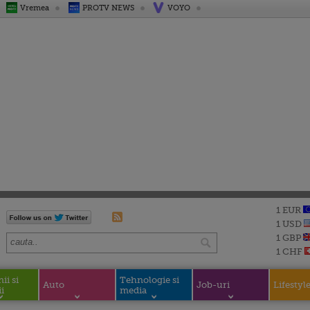
Vremea
PROTV NEWS
VOYO
1 EUR
1 USD
1 GBP
1 CHF
i si
Tehnologie si
Auto
Job-uri
Lifestyl
i
media