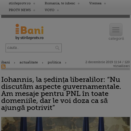
stirileprotv.ro
Romania, te iubesc
Vremea
PROTV NEWS
VOYO
ibani
actualitate
politica
2 decembrie 2019 11:14 / 120
vizualizari
Iohannis, la ședința liberalilor: “Nu
discutăm aspecte guvernamentale.
Am mesaje pentru PNL în toate
domeniile, dar le voi doza ca să
ajungă potrivit”