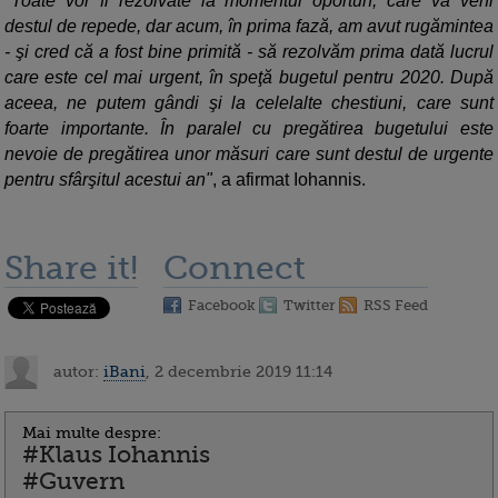
"
Toate vor fi rezolvate la momentul oportun, care va veni
destul de repede, dar acum, în prima fază, am avut rugămintea
- şi cred că a fost bine primită - să rezolvăm prima dată lucrul
care este cel mai urgent, în speţă bugetul pentru 2020. După
aceea, ne putem gândi şi la celelalte chestiuni, care sunt
foarte importante. În paralel cu pregătirea bugetului este
nevoie de pregătirea unor măsuri care sunt destul de urgente
pentru sfârşitul acestui an"
, a afirmat Iohannis.
Share it!
Connect
Facebook
Twitter
RSS Feed
autor:
iBani
, 2 decembrie 2019 11:14
Mai multe despre:
#Klaus Iohannis
#Guvern