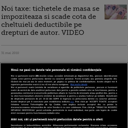
Noi taxe: tichetele de masa se
impoziteaza si scade cota de
cheltuieli deductibile pe
drepturi de autor. VIDEO
31 mai 2010
Nouă ne pasă ca datele tale personale să rămână confidențiale
Noi și partenerii noștri
201
stocăm și/sau accesăm informații pe dispozitivul dvs., precum identificatorii
cookie unici pentru prelucrarea datelor cu caracter personal. Puteți accepta sau gestiona alegerile dvs.
făcând clic mai jos sau în orice moment, pe pagina cu politica de confidențialitate. Aceste alegeri vor fi
raportate partenerilor noștri și nu vă vor afecta navigarea.
Mai multe detalii
Noi si partenerii nostri (retelele de socializare si agentiile de publicitate partenere, precum si furnizorii
nostri de servicii de date analitice) prelucram date pentru a permite website-ului sa functioneze, pentru a
personaliza continutul si anunturile publicitare afisate in functie de interesele si/sau profilul dvs., pentru a
Toti angajatii platiti pe drepturi de
va oferi functionalitati aferente retelelor de socializare si pentru a analiza traficul pe website. Beneficiati
de drepturile prevazute de art. 15-22 din GDPR in legatura cu prelucrarea datelor cu caracter personal.
Aceste drepturi pot fi exercitate prin modalitatea indicata
aici
. Prin click pe “ACCEPT TOATE”, acceptati
autor sau conventii civile vor plati
folosirea tuturor Tehnologiilor de tip Cookie, care implica inclusiv acceptul dvs. cu privire la
stocarea/accesarea informatiilor de catre Vendor-ii cu care colaboram. Prin click pe “VREAU SA MODIFIC
SETARILE INDIVIDUAL” puteti schimba preferintele in mod individual, mai putin cele legate de cookie
CAS
strict necesare pentru functionarea website-ului.
Atât noi, cât și partenerii noștri prelucrăm datele pentru a oferi:
Dezvoltarea și îmbunătățirea serviciilor. Măsurarea performanței reclamelor. Stocarea și/sau accesarea
informațiilor de pe un dispozitiv. Utilizarea profilurilor pentru selectarea conținutului personalizat. Crearea