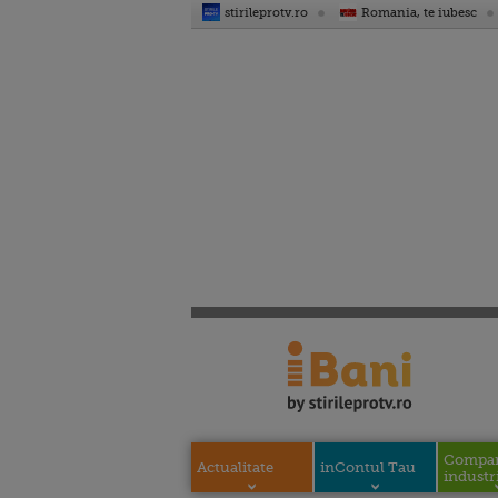
stirileprotv.ro
Romania, te iubesc
Compani
Actualitate
inContul Tau
industri