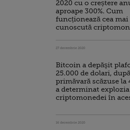
2020 cu o creștere an
aproape 300%. Cum
funcționează cea mai
cunoscută criptomo
27 decembrie 2020
Bitcoin a depăşit plaf
25.000 de dolari, după
primăvară scăzuse la 
a determinat explozia
criptomonedei în ace
16 decembrie 2020