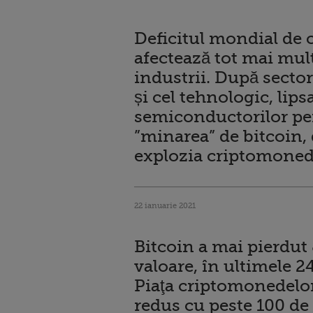
Deficitul mondial de 
afectează tot mai mul
industrii. După secto
și cel tehnologic, lips
semiconductorilor pe
”minarea” de bitcoin,
explozia criptomoned
22 ianuarie 2021
Bitcoin a mai pierdut
valoare, în ultimele 24
Piaţa criptomonedelor
redus cu peste 100 de