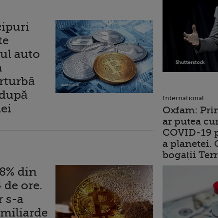
cipuri
te
rul auto
a
rturbă
 după
International
ei
Oxfam: Prim
ar putea cu
COVID-19 p
a planetei.
bogații Ter
 8% din
 de ore.
 s-a
 miliarde