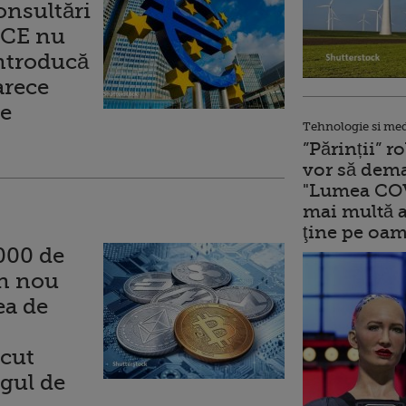
onsultări
 BCE nu
introducă
arece
te
Tehnologie si me
”Părinții” 
vor să dema
"Lumea COV
mai multă a
ţine pe oam
000 de
un nou
ea de
ecut
gul de