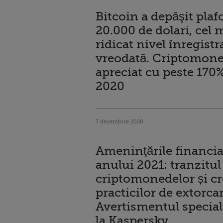
Bitcoin a depăşit plaf
20.000 de dolari, cel 
ridicat nivel înregistr
vreodată. Criptomone
apreciat cu peste 170%
2020
7 decembrie 2020
Ameninţările financia
anului 2021: tranzitul
criptomonedelor și cr
practicilor de extorcar
Avertismentul speciali
la Kaspersky