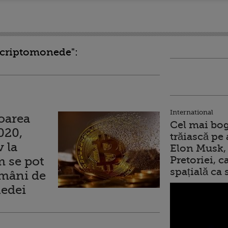
 "criptomonede":
International
loarea
Cel mai bog
020,
trăiască pe 
 la
Elon Musk, 
m se pot
Pretoriei, 
spațială ca
omâni de
nedei