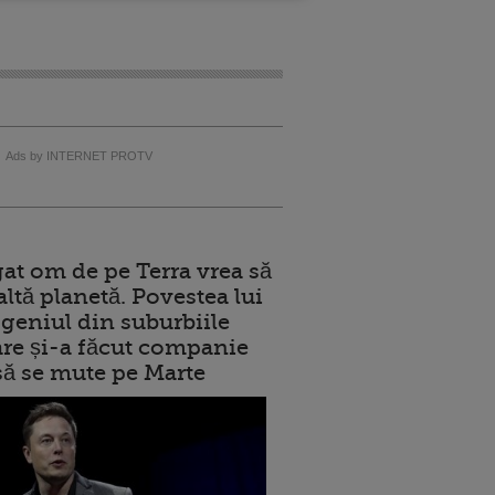
Ads by INTERNET PROTV
at om de pe Terra vrea să
altă planetă. Povestea lui
geniul din suburbiile
care și-a făcut companie
 să se mute pe Marte