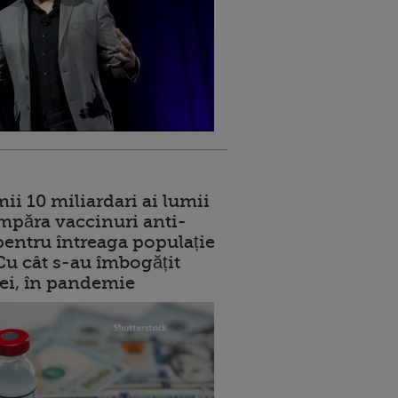
ii 10 miliardari ai lumii
mpăra vaccinuri anti-
entru întreaga populație
 Cu cât s-au îmbogățit
rei, în pandemie