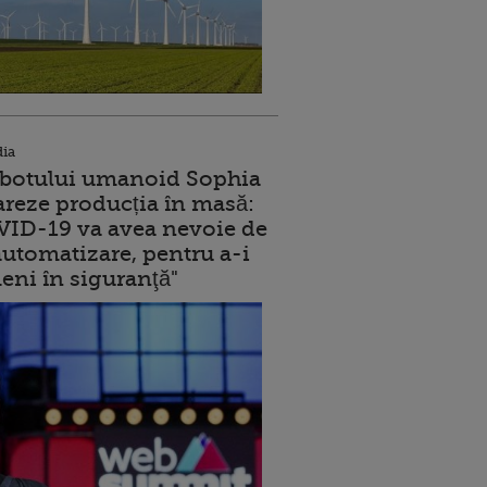
dia
robotului umanoid Sophia
reze producția în masă:
ID-19 va avea nevoie de
utomatizare, pentru a-i
eni în siguranţă"