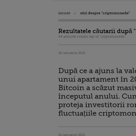
incont
stiri despre "criptomonede"
Rezultatele căutarii după
44 articole contin tag-ul "criptomonede"
26 ianuarie 2021
După ce a ajuns la va
unui apartament în 2
Bitcoin a scăzut masiv
începutul anului. Cu
proteja investitorii r
fluctuațiile criptomo
22 ianuarie 2021