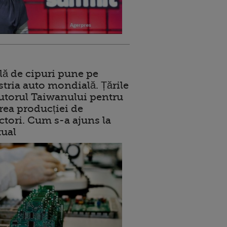
lă de cipuri pune pe
stria auto mondială. Țările
jutorul Taiwanului pentru
ea producției de
tori. Cum s-a ajuns la
tual