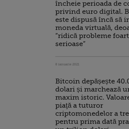
încheie perioada de c
privind euro digital.
este dispusă încă să 
moneda virtuală, deo
”ridică probleme foar
serioase”
8 ianuarie 2021
Bitcoin depășește 40.
dolari și marchează 
maxim istoric. Valoar
piaţă a tuturor
criptomonedelor a tr
pentru prima dată pra