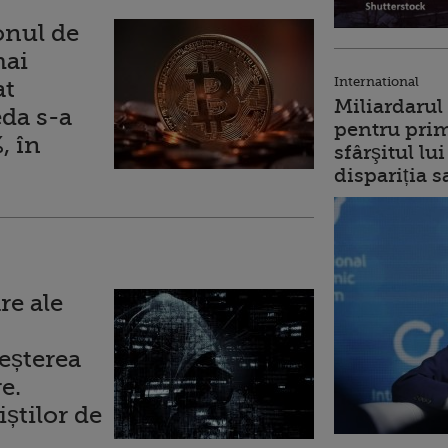
onul de
mai
International
at
Miliardarul
da s-a
pentru prim
, în
sfârşitul l
dispariția s
re ale
eșterea
e.
știlor de