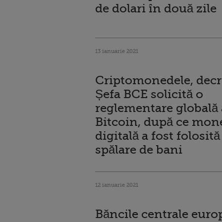
de dolari în două zile
13 ianuarie 2021
Criptomonedele, decri
Șefa BCE solicită o
reglementare globală 
Bitcoin, după ce mon
digitală a fost folosit
spălare de bani
12 ianuarie 2021
Băncile centrale eur