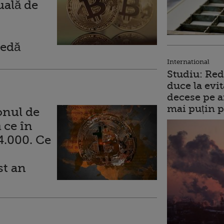
uală de
nedă
International
Studiu: Red
duce la evit
decese pe a
mai puțin p
onul de
 ce în
4.000. Ce
st an