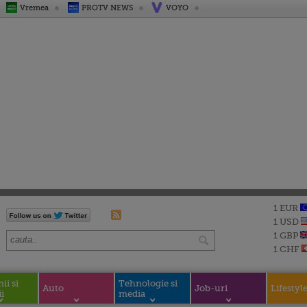
Vremea
PROTV NEWS
VOYO
1 EUR
1 USD
1 GBP
1 CHF
i si
Tehnologie si
Auto
Job-uri
Lifestyl
i
media