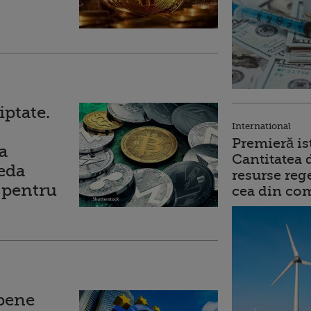
ptate.
International
Premieră is
a
Cantitatea 
eda
resurse reg
ă pentru
cea din comb
opene