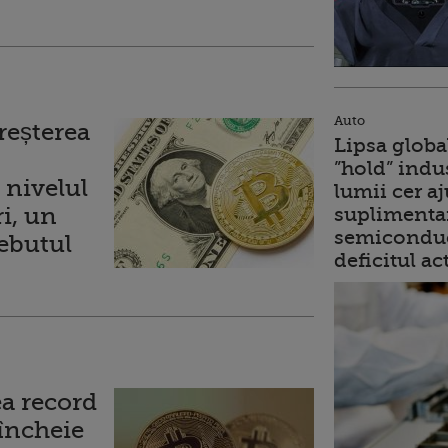
Auto
reșterea
Lipsa globa
”hold” indu
 nivelul
lumii cer a
i, un
suplimentar
semiconduc
ebutul
deficitul ac
ea record
 încheie