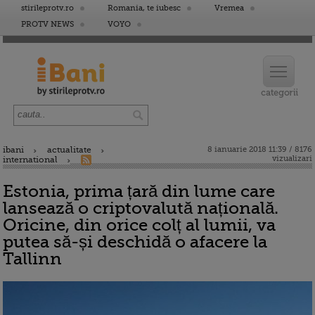
stirileprotv.ro
Romania, te iubesc
Vremea
PROTV NEWS
VOYO
ibani
actualitate
8 ianuarie 2018 11:39 / 8176
vizualizari
international
Estonia, prima țară din lume care
lansează o criptovalută națională.
Oricine, din orice colț al lumii, va
putea să-și deschidă o afacere la
Tallinn