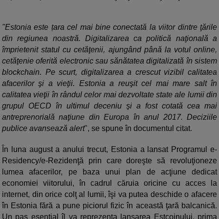
"Estonia este țara cel mai bine conectată la viitor dintre ţările
din regiunea noastră. Digitalizarea ca politică naţională a
împrietenit statul cu cetăţenii, ajungând până la votul online,
cetăţenie oferită electronic sau sănătatea digitalizată în sistem
blockchain. Pe scurt, digitalizarea a crescut vizibil calitatea
afacerilor şi a vieţii. Estonia a reuşit cel mai mare salt în
calitatea vieţii în rândul celor mai dezvoltate state ale lumii din
grupul OECD în ultimul deceniu şi a fost cotată cea mai
antreprenorială naţiune din Europa în anul 2017. Deciziile
publice avansează alert
", se spune în documentul citat.
În luna august a anului trecut, Estonia a lansat Programul e-
Residency/e-Rezidenţă prin care doreşte să revoluţioneze
lumea afacerilor, pe baza unui plan de acţiune dedicat
economiei viitorului, în cadrul căruia oricine cu acces la
internet, din orice colţ al lumii, îşi va putea deschide o afacere
în Estonia fără a pune piciorul fizic în această ţară balcanică.
Un pas esenţial îl va reprezenta lansarea Estcoinului, prima