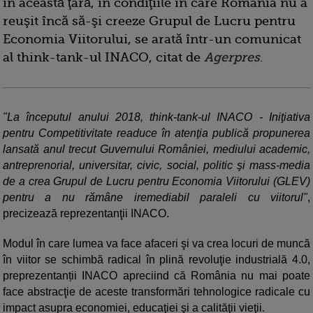
în această ţară, în condiţiile în care România nu a
reuşit încă să-şi creeze Grupul de Lucru pentru
Economia Viitorului, se arată într-un comunicat
al think-tank-ul INACO, citat de
Agerpres
.
"La începutul anului 2018, think-tank-ul INACO - Iniţiativa
pentru Competitivitate readuce în atenţia publică propunerea
lansată anul trecut Guvernului României, mediului academic,
antreprenorial, universitar, civic, social, politic şi mass-media
de a crea Grupul de Lucru pentru Economia Viitorului (GLEV)
pentru a nu rămâne iremediabil paraleli cu viitorul"
,
precizează reprezentanţii INACO.
Modul în care lumea va face afaceri şi va crea locuri de muncă
în viitor se schimbă radical în plină revoluţie industrială 4.0,
preprezentanții INACO apreciind că România nu mai poate
face abstracţie de aceste transformări tehnologice radicale cu
impact asupra economiei, educaţiei şi a calităţii vieţii.