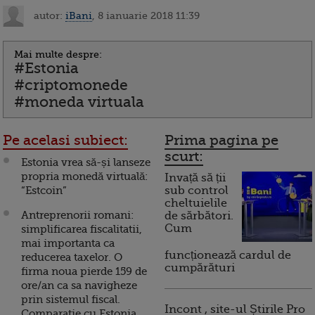
autor:
iBani
, 8 ianuarie 2018 11:39
Mai multe despre:
#Estonia
#criptomonede
#moneda virtuala
Pe acelasi subiect:
Prima pagina pe
scurt:
Estonia vrea să-și lanseze
propria monedă virtuală:
Invață să ții
“Estcoin”
sub control
cheltuielile
Antreprenorii romani:
de sărbători.
Cum
simplificarea fiscalitatii,
mai importanta ca
funcționează cardul de
reducerea taxelor. O
cumpărături
firma noua pierde 159 de
ore/an ca sa navigheze
prin sistemul fiscal.
Incont , site-ul Știrile Pro
Comparatie cu Estonia,