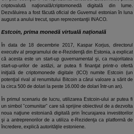
criptovalută naţională/criptomonedă digitală din lume.
Dezvăluirea a fost făcută oficial de Guvernul estonian în luna
august a anului trecut, spun reprezentanţii INACO.
Estcoin, prima monedă virtuală națională
În data de 18 decembrie 2017, Kaspar Korjus, directorul
executiv al programului de e-Rezidenţă din Estonia, a explicat
că acesta este un start-up guvernamental şi, ca majoritatea
start-up-urilor de astăzi, ar putea fi finanţat printr-o ofertă
iniţială de criptomonede digitale (ICO) numite Estcoin (un
potenţial rival al renumitului Bitcoin a cărui valoare a sărit de
la circa 500 de dolari la peste 16.000 de dolari într-un an).
În primul scenariu de lucru, utilizarea Estcoin-ului ar putea fi
un simbol "comunitar" care să sprijine obiectivul de a dezvolta
noua naţiune estoniană digitală prin încurajarea investitorilor
şi a antreprenorilor de a utiliza e-Rezidenţa ca platformă de
încredere, explică autorităţile estoniene.