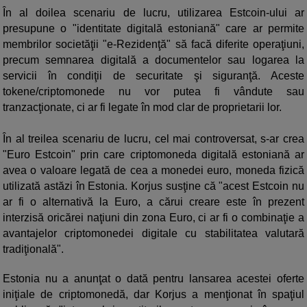
În al doilea scenariu de lucru, utilizarea Estcoin-ului ar
presupune o "identitate digitală estoniană" care ar permite
membrilor societăţii "e-Rezidenţă" să facă diferite operaţiuni,
precum semnarea digitală a documentelor sau logarea la
servicii în condiţii de securitate şi siguranţă. Aceste
tokene/criptomonede nu vor putea fi vândute sau
tranzacţionate, ci ar fi legate în mod clar de proprietarii lor.
În al treilea scenariu de lucru, cel mai controversat, s-ar crea
"Euro Estcoin" prin care criptomoneda digitală estoniană ar
avea o valoare legată de cea a monedei euro, moneda fizică
utilizată astăzi în Estonia. Korjus susţine că "acest Estcoin nu
ar fi o alternativă la Euro, a cărui creare este în prezent
interzisă oricărei naţiuni din zona Euro, ci ar fi o combinaţie a
avantajelor criptomonedei digitale cu stabilitatea valutară
tradiţională".
Estonia nu a anunţat o dată pentru lansarea acestei oferte
iniţiale de criptomonedă, dar Korjus a menţionat în spaţiul