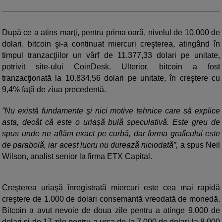
După ce a atins marţi, pentru prima oară, nivelul de 10.000 de
dolari, bitcoin şi-a continuat miercuri creşterea, atingând în
timpul tranzacţiilor un vârf de 11.377,33 dolari pe unitate,
potrivit site-ului CoinDesk. Ulterior, bitcoin a fost
tranzacţionată la 10.834,56 dolari pe unitate, în creştere cu
9,4% faţă de ziua precedentă.
”Nu există fundamente şi nici motive tehnice care să explice
asta, decât că este o uriaşă bulă speculativă. Este greu de
spus unde ne aflăm exact pe curbă, dar forma graficului este
de parabolă, iar acest lucru nu durează niciodată”,
a spus Neil
Wilson, analist senior la firma ETX Capital.
Creşterea uriaşă înregistrată miercuri este cea mai rapidă
creştere de 1.000 de dolari consemantă vreodată de monedă.
Bitcoin a avut nevoie de doua zile pentru a atinge 9.000 de
dolari şi de 17 zile pentru a urca de la 7.000 de dolari la 8.000