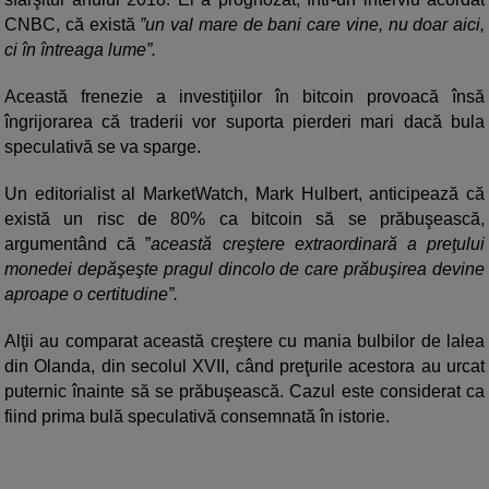
CNBC, că există
”un val mare de bani care vine, nu doar aici,
ci în întreaga lume”.
Această frenezie a investiţiilor în bitcoin provoacă însă
îngrijorarea că traderii vor suporta pierderi mari dacă bula
speculativă se va sparge.
Un editorialist al MarketWatch, Mark Hulbert, anticipează că
există un risc de 80% ca bitcoin să se prăbuşească,
argumentând că ”
această creştere extraordinară a preţului
monedei depăşeşte pragul dincolo de care prăbuşirea devine
aproape o certitudine”.
Alţii au comparat această creştere cu mania bulbilor de lalea
din Olanda, din secolul XVII, când preţurile acestora au urcat
puternic înainte să se prăbuşească. Cazul este considerat ca
fiind prima bulă speculativă consemnată în istorie.