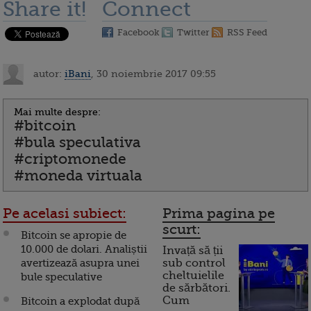
Share it!
Connect
Facebook
Twitter
RSS Feed
autor:
iBani
, 30 noiembrie 2017 09:55
Mai multe despre:
#bitcoin
#bula speculativa
#criptomonede
#moneda virtuala
Pe acelasi subiect:
Prima pagina pe
scurt:
Bitcoin se apropie de
10.000 de dolari. Analiștii
Invață să ții
avertizează asupra unei
sub control
cheltuielile
bule speculative
de sărbători.
Cum
Bitcoin a explodat după