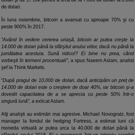
de dolari.
În luna noiembrie, bitcoin a avansat cu aproape 70% şi cu
peste 900% în 2017.
”Având în vedere cererea uriaşă, bitcoin ar putea creşte la
14.000 de dolari până la sfârşitul anului viitor, dacă nu până la
jumătatea acestuia. Sună ridicol? Ei bine nu prea, când
vorbeşti în termeni procentuali”
, a spus Naeem Aslam, analist
şef la Think Markets.
“
După pragul de 10.000 de dolari, dacă anticipăm un preţ de
14.000 de dolari este o creştere de doar 40%, iar bitcoin şi-a
dovedit capacitatea de a se aprecia cu peste 50% într-o
singură lună”
, a exlicat Aslam.
Alţi analişti au estimări mai agresive. Michael Novogratz, fost
manager la fondul de hedging Fortress, a estimat luni că
moneda virtuală ar putea urca la 40.000 de dolari până la
sfârşitul anului 2018. El a prognozat, într-un interviu acordat