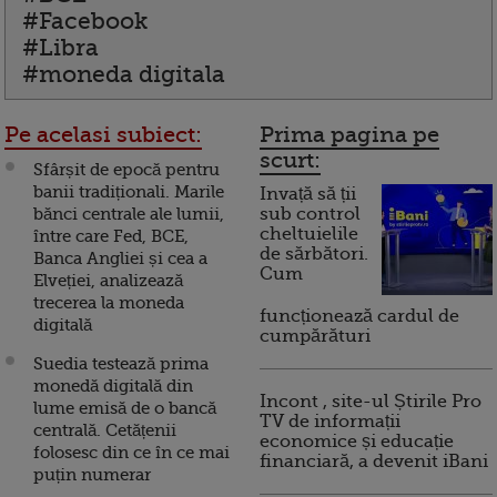
#Facebook
#Libra
#moneda digitala
Pe acelasi subiect:
Prima pagina pe
scurt:
Sfârșit de epocă pentru
banii tradiționali. Marile
Invață să ții
bănci centrale ale lumii,
sub control
cheltuielile
între care Fed, BCE,
de sărbători.
Banca Angliei și cea a
Cum
Elveției, analizează
trecerea la moneda
funcționează cardul de
digitală
cumpărături
Suedia testează prima
monedă digitală din
Incont , site-ul Știrile Pro
lume emisă de o bancă
TV de informații
centrală. Cetățenii
economice și educație
folosesc din ce în ce mai
financiară, a devenit iBani
puțin numerar