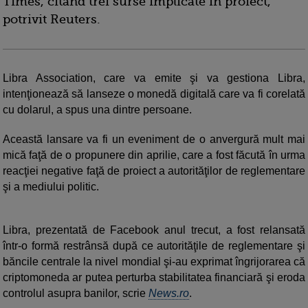
Times, citând trei surse implicate în proiect,
potrivit Reuters.
Libra Association, care va emite şi va gestiona Libra,
intenţionează să lanseze o monedă digitală care va fi corelată
cu dolarul, a spus una dintre persoane.
Această lansare va fi un eveniment de o anvergură mult mai
mică faţă de o propunere din aprilie, care a fost făcută în urma
reacţiei negative faţă de proiect a autorităţilor de reglementare
şi a mediului politic.
Libra, prezentată de Facebook anul trecut, a fost relansată
într-o formă restrânsă după ce autorităţile de reglementare şi
băncile centrale la nivel mondial şi-au exprimat îngrijorarea că
criptomoneda ar putea perturba stabilitatea financiară şi eroda
controlul asupra banilor, scrie
News.ro
.