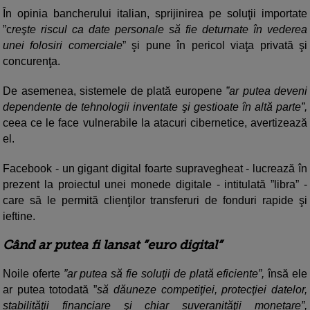
În opinia bancherului italian, sprijinirea pe soluţii importate
”c
reşte riscul ca date personale să fie deturnate în vederea
unei folosiri comerciale
” şi pune în pericol viaţa privată şi
concurenţa.
De asemenea, sistemele de plată europene
”ar putea deveni
dependente de tehnologii inventate şi gestioate în altă parte”,
ceea ce le face vulnerabile la atacuri cibernetice, avertizează
el.
Facebook - un gigant digital foarte supravegheat - lucrează în
prezent la proiectul unei monede digitale - intitulată ”libra” -
care să le permită clienţilor transferuri de fonduri rapide şi
ieftine.
Când ar putea fi lansat ”euro digital”
Noile oferte
”ar putea să fie soluţii de plată eficiente”,
însă ele
ar putea totodată ”
să dăuneze competiţiei, protecţiei datelor,
stabilităţii financiare şi chiar suveranităţii monetare”,