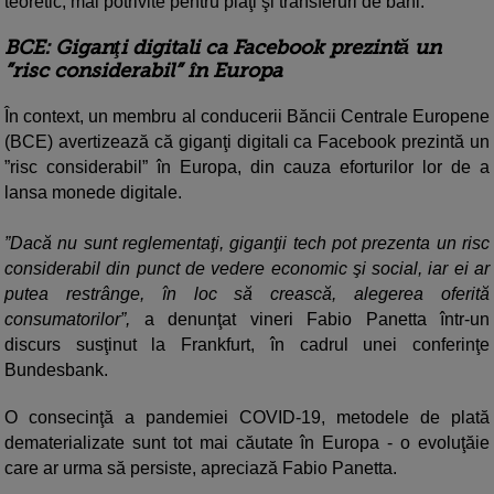
teoretic, mai potrivite pentru plăţi şi transferuri de bani.
BCE: Giganţi digitali ca Facebook prezintă un
”risc considerabil” în Europa
În context, un membru al conducerii Băncii Centrale Europene
(BCE) avertizează că giganţi digitali ca Facebook prezintă un
”risc considerabil” în Europa, din cauza eforturilor lor de a
lansa monede digitale.
”Dacă nu sunt reglementaţi, giganţii tech pot prezenta un risc
considerabil din punct de vedere economic şi social, iar ei ar
putea restrânge, în loc să crească, alegerea oferită
consumatorilor”,
a denunţat vineri Fabio Panetta într-un
discurs susţinut la Frankfurt, în cadrul unei conferinţe
Bundesbank.
O consecinţă a pandemiei COVID-19, metodele de plată
dematerializate sunt tot mai căutate în Europa - o evoluţăie
care ar urma să persiste, apreciază Fabio Panetta.