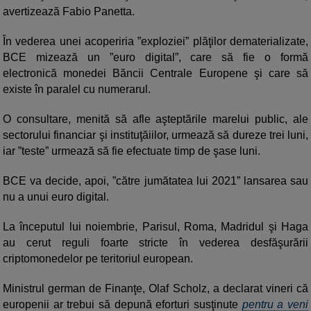
avertizează Fabio Panetta.
În vederea unei acoperiria ”exploziei” plăţilor dematerializate,
BCE mizează un ”euro digital”, care să fie o formă
electronică monedei Băncii Centrale Europene şi care să
existe în paralel cu numerarul.
O consultare, menită să afle aşteptările marelui public, ale
sectorului financiar şi instituţăiilor, urmează să dureze trei luni,
iar ”teste” urmează să fie efectuate timp de şase luni.
BCE va decide, apoi, ”către jumătatea lui 2021” lansarea sau
nu a unui euro digital.
La începutul lui noiembrie, Parisul, Roma, Madridul şi Haga
au cerut reguli foarte stricte în vederea desfăşurării
criptomonedelor pe teritoriul european.
Ministrul german de Finanţe, Olaf Scholz, a declarat vineri că
europenii ar trebui să depună eforturi susţinute
pentru a veni