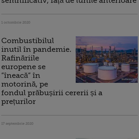
semnificativ, față de lunile anterioare
1 octombrie 2020
Combustibilul
inutil în pandemie.
Rafinăriile
europene se
”îneacă” în
motorină, pe
fondul prăbușirii cererii și a
prețurilor
17 septembrie 2020