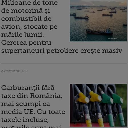
Milioane de tone
de motorină şi
combustibil de
avion, stocate pe
mările lumii.
Cererea pentru
supertancuri petroliere crește masiv
22 februarie 2019
Carburanții fără
taxe din România,
mai scumpi ca
media UE. Cu toate
taxele incluse,
prețurile sunt mai