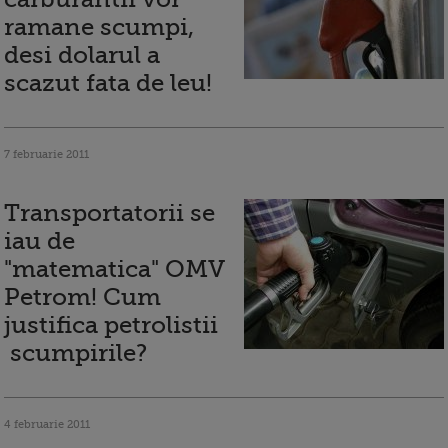
ramane scumpi,
desi dolarul a
scazut fata de leu!
7 februarie 2011
Transportatorii se
iau de
"matematica" OMV
Petrom! Cum
justifica petrolistii
scumpirile?
4 februarie 2011