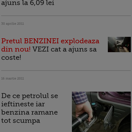
ajuns la 6,09 lei
30 aprilie 2011
Pretul BENZINEI explodeaza
din nou!
VEZI cat a ajuns sa
coste!
16 martie 2011
De ce petrolul se
ieftineste iar
benzina ramane
tot scumpa