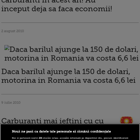
carburanti in acest an! Au
inceput deja sa faca economii!
2 august 2010
Daca barilul ajunge la 150 de dolari,
motorina in Romania va costa 6,6 lei
9 iulie 2010
Carburanti mai ieftini cu cu
pana la 12 bani pe litru!
Nouă ne pasă ca datele tale personale să rămână confidențiale
Noi și partenerii noștri
201
stocăm și/sau accesăm informații pe dispozitivul dvs., precum identificatorii