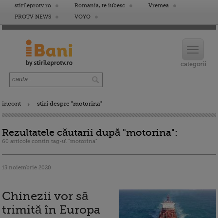
stirileprotv.ro
Romania, te iubesc
Vremea
PROTV NEWS
VOYO
incont
stiri despre "motorina"
Rezultatele căutarii după "motorina":
60 articole contin tag-ul "motorina"
13 noiembrie 2020
Chinezii vor să
trimită în Europa