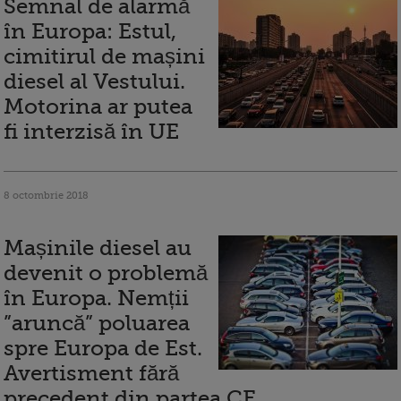
Semnal de alarmă
în Europa: Estul,
cimitirul de mașini
diesel al Vestului.
Motorina ar putea
fi interzisă în UE
8 octombrie 2018
Mașinile diesel au
devenit o problemă
în Europa. Nemții
”aruncă” poluarea
spre Europa de Est.
Avertisment fără
precedent din partea CE