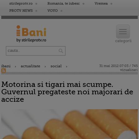
stirileprotv.ro
Romania, te iubesc
Vremea
PROTV NEWS
VOYO
ibani
actualitate
social
31 mai 2012 07:03 / 745
vizualizari
Motorina si tigari mai scumpe.
Guvernul pregateste noi majorari de
accize