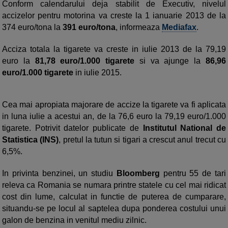
Conform calendarului deja stabilit de Executiv, nivelul
accizelor pentru motorina va creste la 1 ianuarie 2013 de la
374 euro/tona la
391 euro/tona
, informeaza
Mediafax
.
Acciza totala la tigarete va creste in iulie 2013 de la 79,19
euro la
81,78 euro/1.000 tigarete
si va ajunge la
86,96
euro/1.000 tigarete
in iulie 2015.
Cea mai apropiata majorare de accize la tigarete va fi aplicata
in luna iulie a acestui an, de la 76,6 euro la 79,19 euro/1.000
tigarete. Potrivit datelor publicate de
Institutul National de
Statistica (INS)
, pretul la tutun si tigari a crescut anul trecut cu
6,5%.
In privinta benzinei, un studiu
Bloomberg
pentru 55 de tari
releva ca Romania se numara printre statele cu cel mai ridicat
cost din lume, calculat in functie de puterea de cumparare,
situandu-se pe locul al saptelea dupa ponderea costului unui
galon de benzina in venitul mediu zilnic.