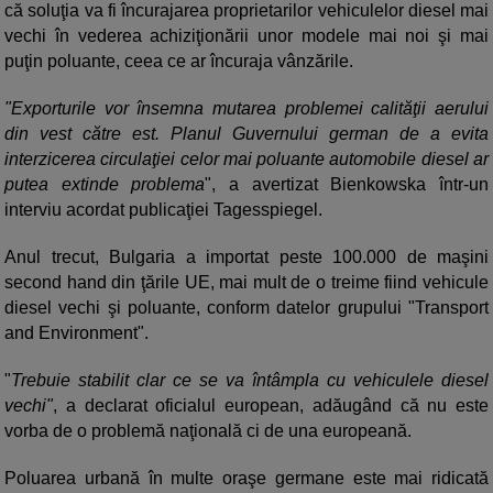
că soluţia va fi încurajarea proprietarilor vehiculelor diesel mai
vechi în vederea achiziţionării unor modele mai noi şi mai
puţin poluante, ceea ce ar încuraja vânzările.
"Exporturile vor însemna mutarea problemei calităţii aerului
din vest către est. Planul Guvernului german de a evita
interzicerea circulaţiei celor mai poluante automobile diesel ar
putea extinde problema
", a avertizat Bienkowska într-un
interviu acordat publicaţiei Tagesspiegel.
Anul trecut, Bulgaria a importat peste 100.000 de maşini
second hand din ţările UE, mai mult de o treime fiind vehicule
diesel vechi şi poluante, conform datelor grupului "Transport
and Environment".
"
Trebuie stabilit clar ce se va întâmpla cu vehiculele diesel
vechi"
, a declarat oficialul european, adăugând că nu este
vorba de o problemă naţională ci de una europeană.
Poluarea urbană în multe oraşe germane este mai ridicată