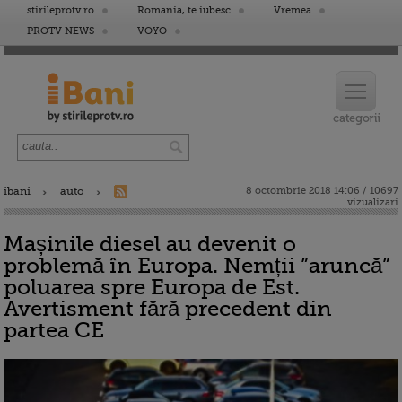
stirileprotv.ro
Romania, te iubesc
Vremea
PROTV NEWS
VOYO
ibani
auto
8 octombrie 2018 14:06 / 10697
vizualizari
Mașinile diesel au devenit o
problemă în Europa. Nemții ”aruncă”
poluarea spre Europa de Est.
Avertisment fără precedent din
partea CE