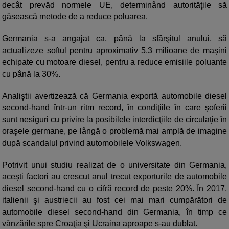
decât prevăd normele UE, determinând autorităţile să
găsească metode de a reduce poluarea.
Germania s-a angajat ca, până la sfârşitul anului, să
actualizeze softul pentru aproximativ 5,3 milioane de maşini
echipate cu motoare diesel, pentru a reduce emisiile poluante
cu până la 30%.
Analiştii avertizează că Germania exportă automobile diesel
second-hand într-un ritm record, în condiţiile în care şoferii
sunt nesiguri cu privire la posibilele interdicţiile de circulaţie în
oraşele germane, pe lângă o problemă mai amplă de imagine
după scandalul privind automobilele Volkswagen.
Potrivit unui studiu realizat de o universitate din Germania,
aceşti factori au crescut anul trecut exporturile de automobile
diesel second-hand cu o cifră record de peste 20%. În 2017,
italienii şi austriecii au fost cei mai mari cumpărători de
automobile diesel second-hand din Germania, în timp ce
vânzările spre Croaţia şi Ucraina aproape s-au dublat.