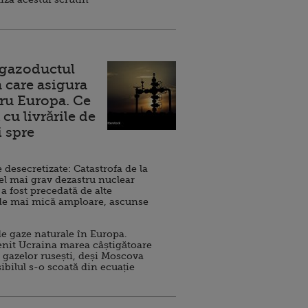
 gazoductul
 care asigura
ru Europa. Ce
cu livrările de
i spre
esecretizate: Catastrofa de la
el mai grav dezastru nuclear
 a fost precedată de alte
de mai mică amploare, ascunse
e gaze naturale în Europa.
nit Ucraina marea câștigătoare
 gazelor rusești, deși Moscova
sibilul s-o scoată din ecuație