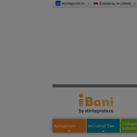
stirileprotv.ro
Romania, te iubesc
Compani
Actualitate
inContul Tau
industri