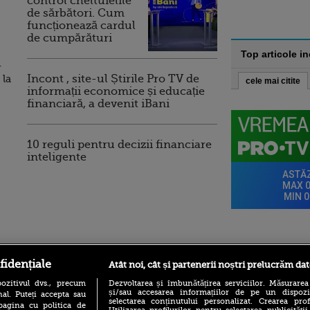
control cheltuielile
de sărbători. Cum
funcționează cardul
de cumpărături
Top articole i
4
 la
Incont , site-ul Știrile Pro TV de
cele mai citite
informații economice și educație
financiară, a devenit iBani
10 reguli pentru decizii financiare
inteligente
ro
foodstory.ro
Procinema.ro
fidențiale
Atât noi, cât și partenerii noștri prelucrăm dat
ozitivul dvs., precum
Dezvoltarea și îmbunătățirea serviciilor. Măsurarea
și/sau accesarea informațiilor de pe un dispoziti
al. Puteți accepta sau
selectarea conținutului personalizat. Crearea prof
pagina cu politica de