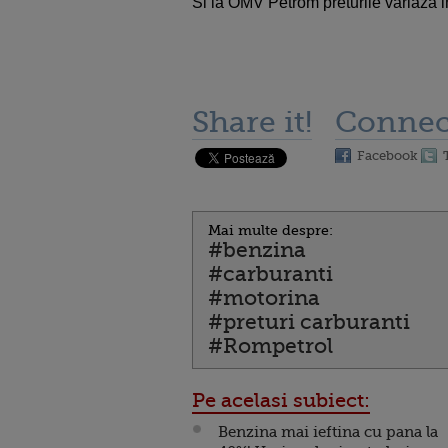
Si la OMV Petrom preturile variaza i
Share it!
Connec
Facebook
Mai multe despre:
#benzina
#carburanti
#motorina
#preturi carburanti
#Rompetrol
Pe acelasi subiect:
Benzina mai ieftina cu pana la