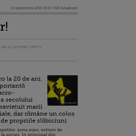
21 septembrie 2010 13:13 / 323 vizualizari
r!
Ads by INTERNET PROTV
 la 20 de ani.
portantă
acro-
a secolului
raviețuit marii
ale, dar rămâne un colos
de propriile slăbiciuni
repetiție: zona euro, extrem de
 la șocuri, în principal din