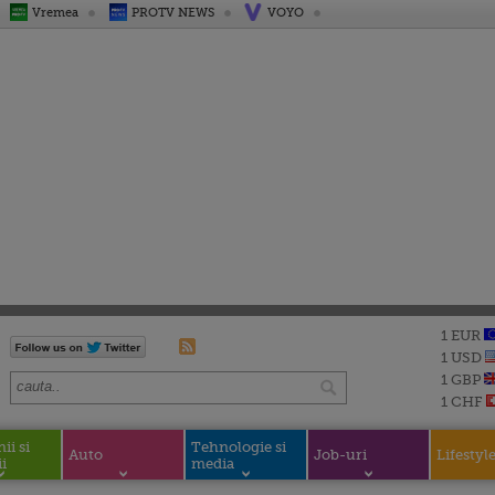
Vremea
PROTV NEWS
VOYO
1 EUR
1 USD
1 GBP
1 CHF
i si
Tehnologie si
Auto
Job-uri
Lifestyl
i
media