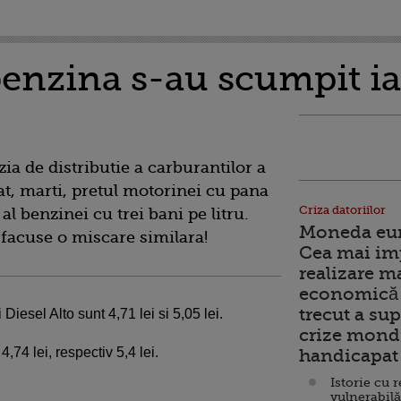
benzina s-au scumpit ia
a de distributie a carburantilor a
t, marti, pretul motorinei cu pana
Criza datoriilor
 al benzinei cu trei bani pe litru.
Moneda euro
facuse o miscare similara!
Cea mai im
realizare m
economică 
trecut a sup
Diesel Alto sunt 4,71 lei si 5,05 lei.
crize mondi
,74 lei, respectiv 5,4 lei.
handicapat 
Istorie cu 
vulnerabilă