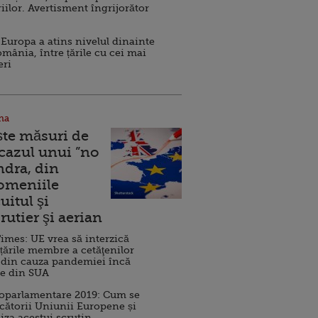
iilor. Avertisment îngrijorător
Europa a atins nivelul dinainte
omânia, între țările cu cei mai
eri
na
ște măsuri de
 cazul unui ”no
ndra, din
Domeniile
uitul şi
rutier şi aerian
imes: UE vrea să interzică
 țările membre a cetăţenilor
 din cauza pandemiei încă
ve din SUA
roparlamentare 2019: Cum se
cătorii Uniunii Europene și
iza acestui scrutin