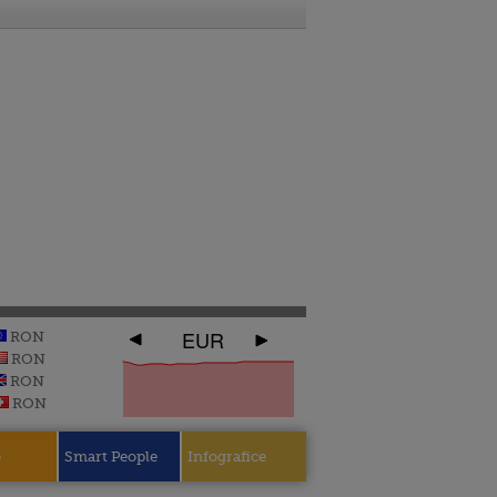
EUR
RON
RON
RON
RON
e
Smart People
Infografice