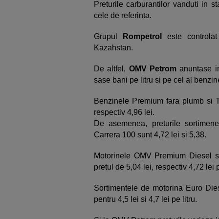
Preturile carburantilor vanduti in s
cele de referinta.
Grupul
Rompetrol
este controla
Kazahstan.
De altfel,
OMV Petrom
anuntase in
sase bani pe litru si pe cel al benzine
Benzinele Premium fara plumb si T
respectiv 4,96 lei.
De asemenea, preturile sortime
Carrera 100 sunt 4,72 lei si 5,38.
Motorinele OMV Premium Diesel si
pretul de 5,04 lei, respectiv 4,72 lei p
Sortimentele de motorina Euro Dies
pentru 4,5 lei si 4,7 lei pe litru.