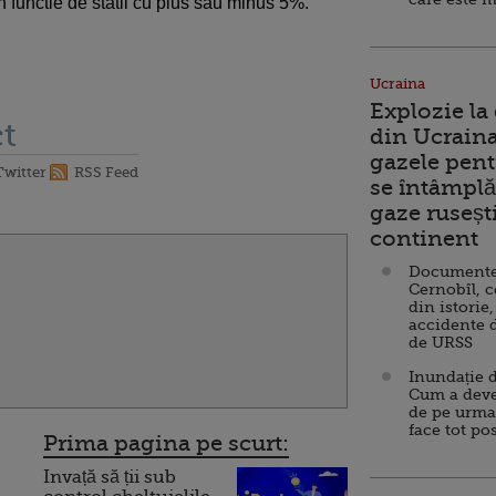
n functie de statii cu plus sau minus 5%.
Ucraina
Explozie la
t
din Ucraina
gazele pent
Twitter
RSS Feed
se întâmplă 
gaze ruseșt
continent
Documente d
Cernobîl, c
din istorie,
accidente 
de URSS
Inundație d
Cum a deve
de pe urma
face tot po
Prima pagina pe scurt:
Invață să ții sub