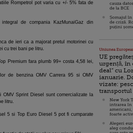
tatiile Rompetrol pot varia cu +/- 5% fata de
cauza dator
de la BCE
Șomajul în 
t integral de compania KazMunaiGaz din
de criză. R
puțini șom
ca de ieri ca a majorat pretul motorinei cu
i cu trei bani pe litru.
Uniunea Europea
UE pregăte
op Premium fara plumb 99+ costa 4,58 lei,
urgență, în
deal” cu Lo
nelor de benzina OMV Carrera 95 si OMV
ianuarie. 
vizate: pesc
transportul 
 OMV Sprint Diesel sunt comercializate la
New York T
e litru.
intrarea în
americani,
el 5 si Top Euro Diesel 5 pot fi cumparate
foarte acti
Alegeri eu
aleg condu
care este m