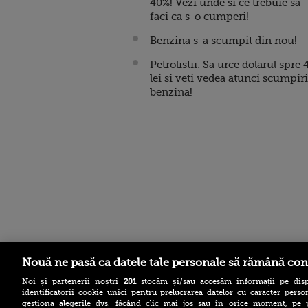
40%! Vezi unde si ce trebuie sa
faci ca s-o cumperi!
Benzina s-a scumpit din nou!
Petrolistii: Sa urce dolarul spre 
lei si veti vedea atunci scumpiri
benzina!
Stirileprotv.ro
ilike-it.
Nouă ne pasă ca datele tale personale să rămână con
Noi și partenerii noștri
201
stocăm și/sau accesăm informații pe disp
identificatorii cookie unici pentru prelucrarea datelor cu caracter person
gestiona alegerile dvs. făcând clic mai jos sau în orice moment, pe 